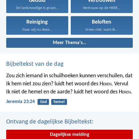
Geduld
Vertrouwen
De lankmoedige is groot...
Vertrouw op de HERE...
Reiniging
Beloften
Daar wij nu deze...
Vrees niet, want Ik...
Meer Thema's...
Bijbeltekst van de dag
Zou zich iemand in schuilhoeken kunnen verschuilen, dat
Ik hem niet zou zien? luidt het woord des H
eren
. Vervul
Ik niet de hemel en de aarde? luidt het woord des H
eren
.
Jeremia 23:24
God
hemel
Ontvang de dagelijkse Bijbeltekst:
Dagelijkse melding