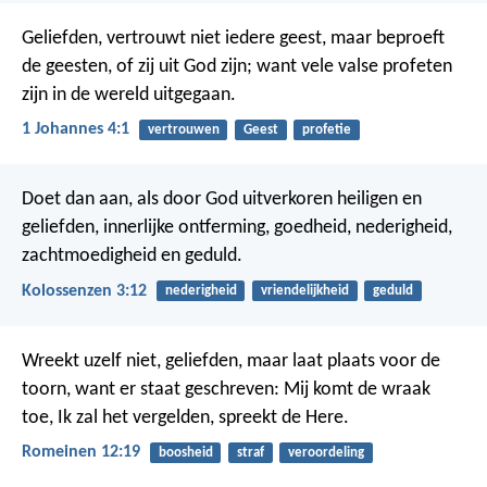
Geliefden, vertrouwt niet iedere geest, maar beproeft
de geesten, of zij uit God zijn; want vele valse profeten
zijn in de wereld uitgegaan.
1 Johannes 4:1
vertrouwen
Geest
profetie
Doet dan aan, als door God uitverkoren heiligen en
geliefden, innerlijke ontferming, goedheid, nederigheid,
zachtmoedigheid en geduld.
Kolossenzen 3:12
nederigheid
vriendelijkheid
geduld
Wreekt uzelf niet, geliefden, maar laat plaats voor de
toorn, want er staat geschreven: Mij komt de wraak
toe, Ik zal het vergelden, spreekt de Here.
Romeinen 12:19
boosheid
straf
veroordeling