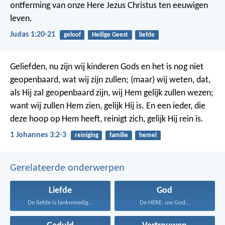
ontferming van onze Here Jezus Christus ten eeuwigen
leven.
Judas 1:20-21
geloof
Heilige Geest
liefde
Geliefden, nu zijn wij kinderen Gods en het is nog niet
geopenbaard, wat wij zijn zullen; (maar) wij weten, dat,
als Hij zal geopenbaard zijn, wij Hem gelijk zullen wezen;
want wij zullen Hem zien, gelijk Hij is. En een ieder, die
deze hoop op Hem heeft, reinigt zich, gelijk Hij rein is.
1 Johannes 3:2-3
reiniging
familie
hemel
Gerelateerde onderwerpen
Liefde
God
De liefde is lankmoedig...
De HERE, uw God...