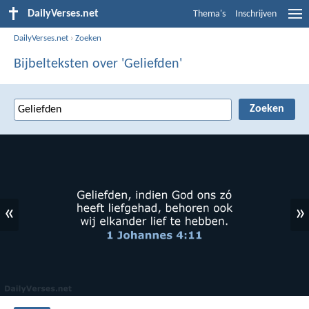
DailyVerses.net
Thema's
Inschrijven
DailyVerses.net
›
Zoeken
Bijbelteksten over 'Geliefden'
«
»