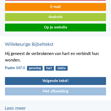
E-mail
Android
Op je website
Willekeurige Bijbeltekst
Hij geneest de verbrokenen van hart
en verbindt hun
wonden.
Psalm 147:3
genezing
hart
ziekte
Volgende tekst!
Met afbeelding
Lees meer