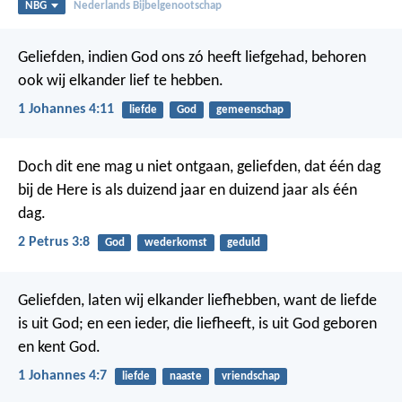
NBG
Nederlands Bijbelgenootschap
Geliefden, indien God ons zó heeft liefgehad, behoren
ook wij elkander lief te hebben.
1 Johannes 4:11
liefde
God
gemeenschap
Doch dit ene mag u niet ontgaan, geliefden, dat één dag
bij de Here is als duizend jaar en duizend jaar als één
dag.
2 Petrus 3:8
God
wederkomst
geduld
Geliefden, laten wij elkander liefhebben, want de liefde
is uit God; en een ieder, die liefheeft, is uit God geboren
en kent God.
1 Johannes 4:7
liefde
naaste
vriendschap