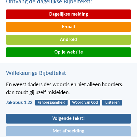
Ontvang de dagelijkse Bijbeltekst:
Dagelijkse melding
E-mail
Android
Op je website
Willekeurige Bijbeltekst
En weest daders des woords en niet alleen hoorders:
dan zoudt gij uzelf misleiden.
Jakobus 1:22
gehoorzaamheid
Woord van God
luisteren
Volgende tekst!
Met afbeelding