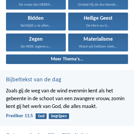
De vreze des HEREN...
Omdat Hij de dorstende...
Bidden
Heilige Geest
Verblijdt u te allen...
De Here nu is...
Zegen
Materialisme
De HERE zegene u...
Want wij hebben niets...
Meer Thema's...
Bijbeltekst van de dag
Zoals gij de weg van de wind evenmin kent als het
gebeente in de schoot van een zwangere vrouw, zomin
kent gij het werk van God, die alles maakt.
Prediker 11:5
God
begrijpen