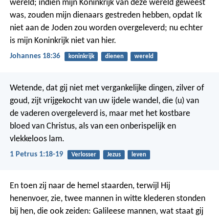
wereld; indien mijn Koninkrijk van deze wereld geweest
was, zouden mijn dienaars gestreden hebben, opdat Ik
niet aan de Joden zou worden overgeleverd; nu echter
is mijn Koninkrijk niet van hier.
Johannes 18:36
koninkrijk
dienen
wereld
Wetende, dat gij niet met vergankelijke dingen, zilver of
goud, zijt vrijgekocht van uw ijdele wandel, die (u) van
de vaderen overgeleverd is, maar met het kostbare
bloed van Christus, als van een onberispelijk en
vlekkeloos lam.
1 Petrus 1:18-19
Verlosser
Jezus
leven
En toen zij naar de hemel staarden, terwijl Hij
henenvoer, zie, twee mannen in witte klederen stonden
bij hen, die ook zeiden: Galileese mannen, wat staat gij