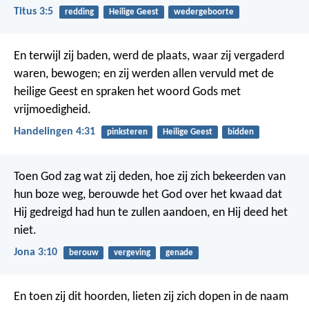
Titus 3:5
redding
Heilige Geest
wedergeboorte
En terwijl zij baden, werd de plaats, waar zij vergaderd
waren, bewogen; en zij werden allen vervuld met de
heilige Geest en spraken het woord Gods met
vrijmoedigheid.
Handelingen 4:31
pinksteren
Heilige Geest
bidden
Toen God zag wat zij deden, hoe zij zich bekeerden van
hun boze weg, berouwde het God over het kwaad dat
Hij gedreigd had hun te zullen aandoen, en Hij deed het
niet.
Jona 3:10
berouw
vergeving
genade
En toen zij dit hoorden, lieten zij zich dopen in de naam