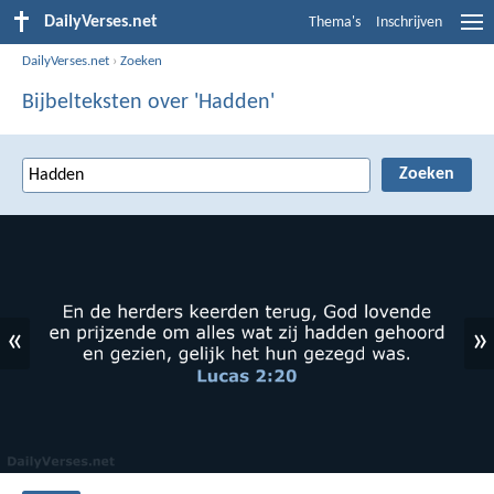
DailyVerses.net
Thema's
Inschrijven
DailyVerses.net
›
Zoeken
Bijbelteksten over 'Hadden'
«
»