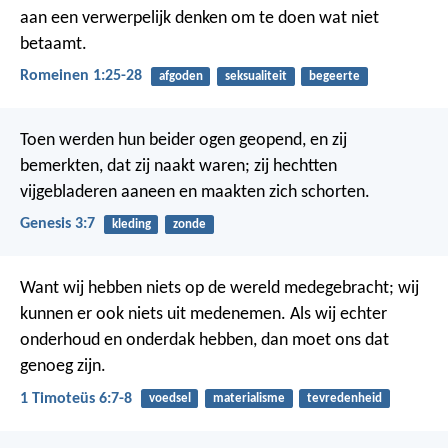
aan een verwerpelijk denken om te doen wat niet
betaamt.
Romeinen 1:25-28
afgoden
seksualiteit
begeerte
Toen werden hun beider ogen geopend, en zij
bemerkten, dat zij naakt waren; zij hechtten
vijgebladeren aaneen en maakten zich schorten.
Genesis 3:7
kleding
zonde
Want wij hebben niets op de wereld medegebracht; wij
kunnen er ook niets uit medenemen. Als wij echter
onderhoud en onderdak hebben, dan moet ons dat
genoeg zijn.
1 Timoteüs 6:7-8
voedsel
materialisme
tevredenheid