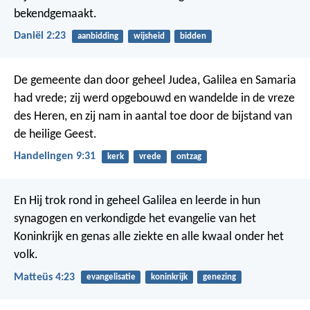
bekendgemaakt.
Daniël 2:23
aanbidding
wijsheid
bidden
De gemeente dan door geheel Judea, Galilea en Samaria
had vrede; zij werd opgebouwd en wandelde in de vreze
des Heren, en zij nam in aantal toe door de bijstand van
de heilige Geest.
Handelingen 9:31
kerk
vrede
ontzag
En Hij trok rond in geheel Galilea en leerde in hun
synagogen en verkondigde het evangelie van het
Koninkrijk en genas alle ziekte en alle kwaal onder het
volk.
Matteüs 4:23
evangelisatie
koninkrijk
genezing