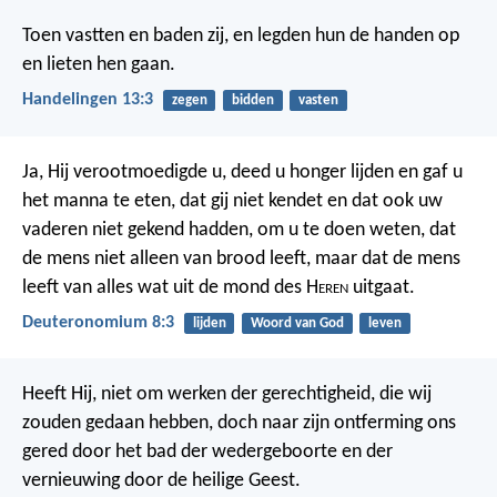
Toen vastten en baden zij, en legden hun de handen op
en lieten hen gaan.
Handelingen 13:3
zegen
bidden
vasten
Ja, Hij verootmoedigde u, deed u honger lijden en gaf u
het manna te eten, dat gij niet kendet en dat ook uw
vaderen niet gekend hadden, om u te doen weten, dat
de mens niet alleen van brood leeft, maar dat de mens
leeft van alles wat uit de mond des H
eren
uitgaat.
Deuteronomium 8:3
lijden
Woord van God
leven
Heeft Hij, niet om werken der gerechtigheid, die wij
zouden gedaan hebben, doch naar zijn ontferming ons
gered door het bad der wedergeboorte en der
vernieuwing door de heilige Geest.