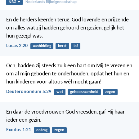
NBG
Nederlands Bijbelgenootschap
En de herders keerden terug, God lovende en prijzende
om alles wat zij hadden gehoord en gezien, gelijk het
hun gezegd was.
Lucas 2:20
aanbidding
kerst
lof
Och, hadden zij steeds zulk een hart om Mij te vrezen en
om al mijn geboden te onderhouden, opdat het hun en
hun kinderen voor altoos wèl mocht gaan!
Deuteronomium 5:29
wet
gehoorzaamheid
zegen
En daar de vroedvrouwen God vreesden, gaf Hij haar
ieder een gezin.
Exodus 1:21
ontzag
zegen