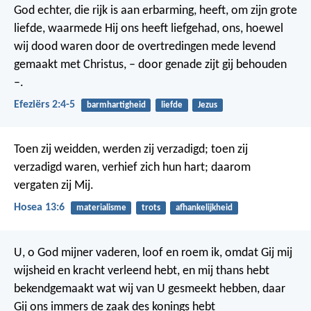
God echter, die rijk is aan erbarming, heeft, om zijn grote
liefde, waarmede Hij ons heeft liefgehad, ons, hoewel
wij dood waren door de overtredingen mede levend
gemaakt met Christus, – door genade zijt gij behouden
–.
Efeziërs 2:4-5
barmhartigheid
liefde
Jezus
Toen zij weidden, werden zij verzadigd; toen zij
verzadigd waren, verhief zich hun hart; daarom
vergaten zij Mij.
Hosea 13:6
materialisme
trots
afhankelijkheid
U, o God mijner vaderen, loof en roem ik, omdat Gij mij
wijsheid en kracht verleend hebt, en mij thans hebt
bekendgemaakt wat wij van U gesmeekt hebben, daar
Gij ons immers de zaak des konings hebt