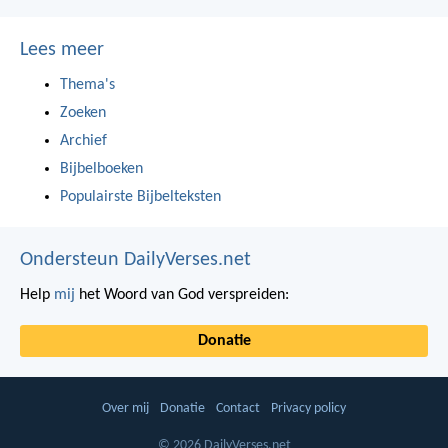
Lees meer
Thema's
Zoeken
Archief
Bijbelboeken
Populairste Bijbelteksten
Ondersteun DailyVerses.net
Help
mij
het Woord van God verspreiden:
Donatie
Over mij
Donatie
Contact
Privacy policy
© 2026 DailyVerses.net