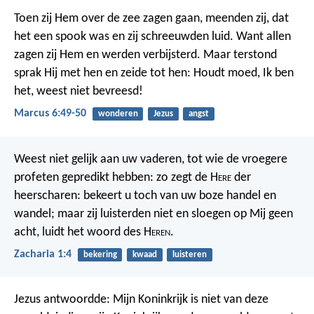
Toen zij Hem over de zee zagen gaan, meenden zij, dat
het een spook was en zij schreeuwden luid. Want allen
zagen zij Hem en werden verbijsterd. Maar terstond
sprak Hij met hen en zeide tot hen: Houdt moed, Ik ben
het, weest niet bevreesd!
Marcus 6:49-50
wonderen
Jezus
angst
Weest niet gelijk aan uw vaderen, tot wie de vroegere
profeten gepredikt hebben: zo zegt de H
ere
der
heerscharen: bekeert u toch van uw boze handel en
wandel; maar zij luisterden niet en sloegen op Mij geen
acht, luidt het woord des H
eren
.
Zacharia 1:4
bekering
kwaad
luisteren
Jezus antwoordde: Mijn Koninkrijk is niet van deze