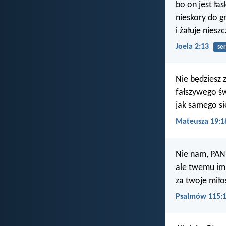
bo on jest łas
nieskory do g
i żałuje niesz
Joela 2:13
ser
Nie będziesz z
fałszywego św
jak samego si
Mateusza 19:1
Nie nam, PANI
ale twemu im
za twoje miło
Psalmów 115: