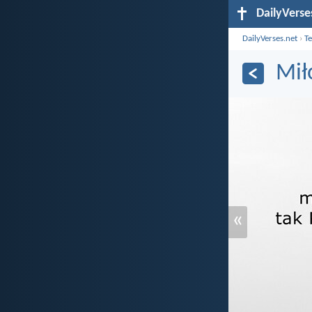
DailyVerse
DailyVerses.net
›
T
Mił
«