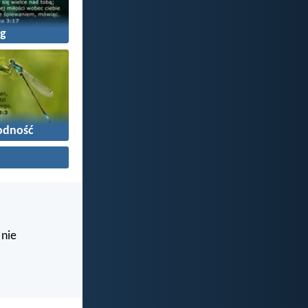
g
odność
 nie