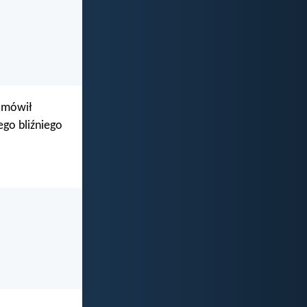
z mówił
ego bliźniego