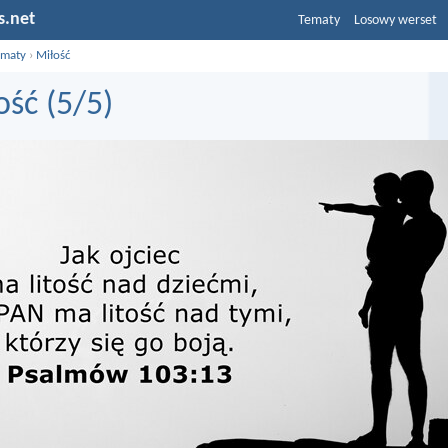
s.net
Tematy
Losowy werset
ematy
›
Miłość
ość (5/5)