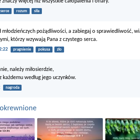
znaczy więcej niż wszystkie całopalenia i ofiary.
serce
rozum
siła
d młodzieńczych pożądliwości, a zabiegaj o sprawiedliwość, wi
tymi, którzy wzywają Pana z czystego serca.
2:22
pragnienie
pokusa
zło
anie, należy miłosierdzie,
sz każdemu według jego uczynków.
2
nagroda
pokrewnione