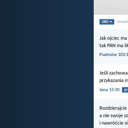
UBG
Uwspół
Jak ojciec ma 
tak PAN ma lit
Psalmów 103:
Jeśli zachowa
przykazania m
Jana 15:10
p
Rozdzierajcie
a nie swoje sz
i nawróćcie s