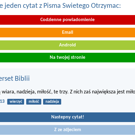
e jeden cytat z Pisma Swietego Otrzymac:
Codzienne powiadomienie
Email
Android
Na twojej stronie
set Biblii
 wiara, nadzieja, miłość, te trzy. Z nich zaś największa jest mił
:13
wierzyć
miłość
nadzieja
Nastepny cytat!
Z ze zdjeciem