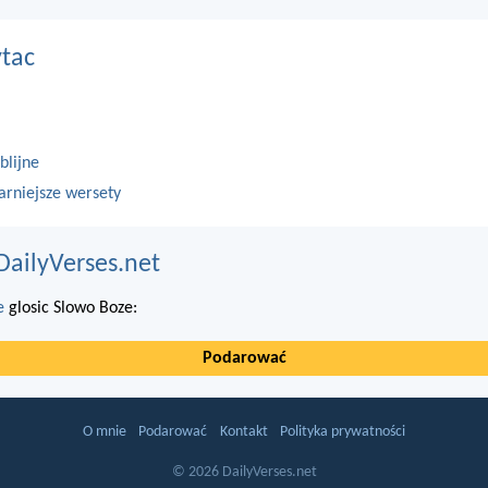
ytac
blijne
arniejsze wersety
DailyVerses.net
e
glosic Slowo Boze:
Podarować
O mnie
Podarować
Kontakt
Polityka prywatności
© 2026 DailyVerses.net