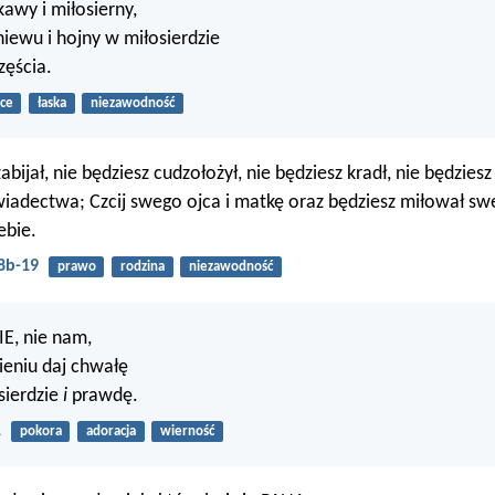
kawy i miłosierny,
niewu i hojny w miłosierdzie
częścia.
ce
łaska
niezawodność
abijał, nie będziesz cudzołożył, nie będziesz kradł, nie będzies
iadectwa; Czcij swego ojca i matkę oraz będziesz miłował sw
ebie.
8b-19
prawo
rodzina
niezawodność
E, nie nam,
ieniu daj chwałę
sierdzie
i
prawdę.
1
pokora
adoracja
wierność