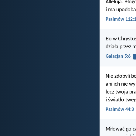
Alleluja. Bło
i ma upodoba
Psalmów 112:
Bo w Chrystusi
działa przez m
Galacjan 5:6
Nie zdobyli 
ani ich nie w
lecz twoja pr
i światło twe
Psalmów 44:3
Miłować go ca