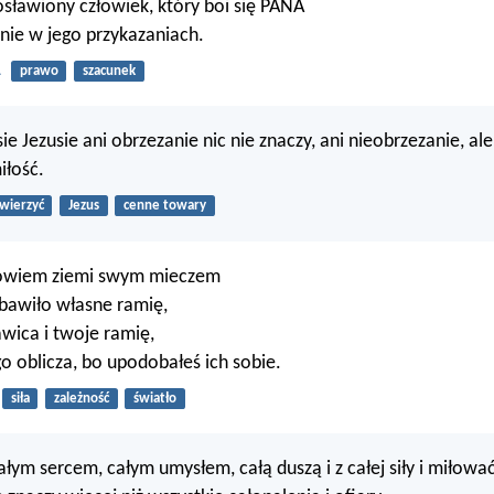
gosławiony człowiek, który boi się PANA
nie w jego przykazaniach.
1
prawo
szacunek
e Jezusie ani obrzezanie nic nie znaczy, ani nieobrzezanie, ale
iłość.
wierzyć
Jezus
cenne towary
bowiem ziemi swym mieczem
ybawiło własne ramię,
awica i twoje ramię,
go oblicza, bo upodobałeś ich sobie.
siła
zależność
światło
łym sercem, całym umysłem, całą duszą i z całej siły i miłować