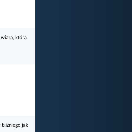
 wiara, która
 bliźniego jak