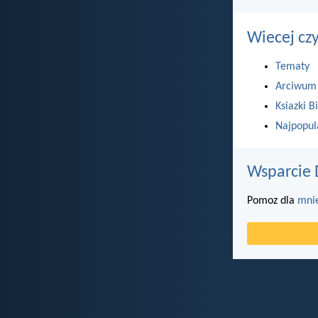
Wiecej cz
Tematy
Arciwum
Ksiazki Bi
Najpopul
Wsparcie 
Pomoz dla
mni