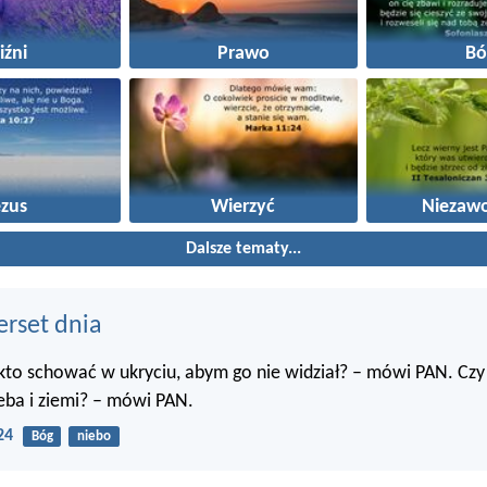
iźni
Prawo
Bó
ezus
Wierzyć
Niezaw
Dalsze tematy...
erset dnia
kto schować w ukryciu, abym go nie widział? – mówi PAN. Czy
eba i ziemi? – mówi PAN.
24
Bóg
niebo