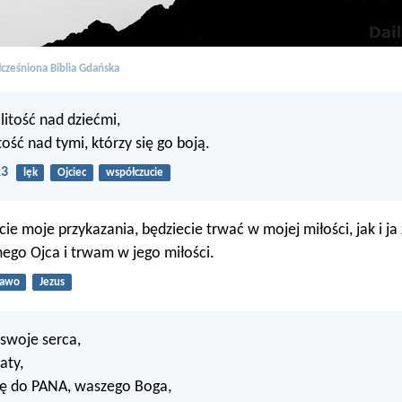
cześniona Biblia Gdańska
litość nad dziećmi,
ość nad tymi, którzy się go boją.
13
lęk
Ojciec
współczucie
cie moje przykazania, będziecie trwać w mojej miłości, jak i 
ego Ojca i trwam w jego miłości.
rawo
Jezus
 swoje serca,
aty,
ię do PANA, waszego Boga,