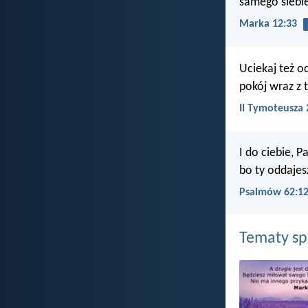
samego siebie 
Marka 12:33
Uciekaj też o
pokój wraz z 
II Tymoteusza 
I do ciebie, P
bo ty oddaje
Psalmów 62:1
Tematy s