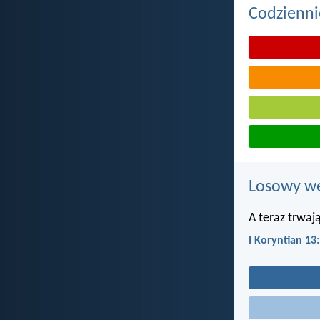
Codzienni
Losowy wer
A teraz trwają
I Koryntian 13