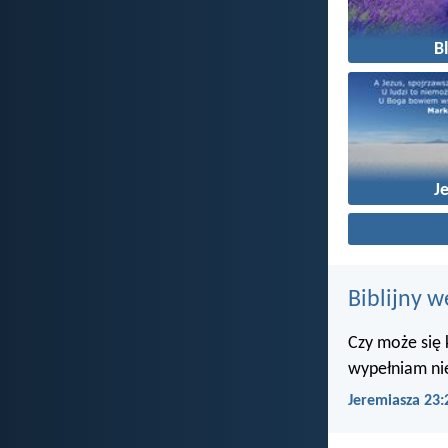
Bl
J
Biblijny w
Czy może się 
wypełniam ni
Jeremiasza 23: