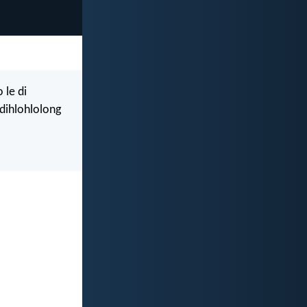
 le di
dihlohlolong