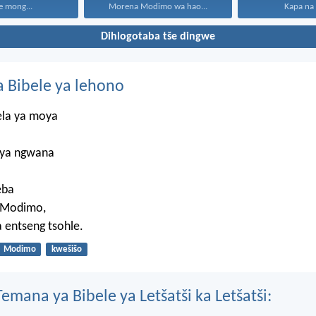
e mong...
Morena Modimo wa hao...
Kapa na h
Dihlogotaba tše dingwe
 Bibele ya lehono
ela ya moya
 ya ngwana
eba
 Modimo,
a entseng tsohle.
Modimo
kwešišo
mana ya Bibele ya Letšatši ka Letšatši: