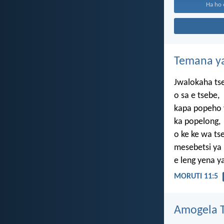
Ha ho 
Temana ya
Jwalokaha ts
o sa e tsebe,
kapa popeho
ka popelong,
o ke ke wa ts
mesebetsi ya
e leng yena y
MORUTI 11:5
Amogela Te