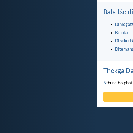
Bala tše 
Dihlogot
Boloka
Dipuku tš
Ditemana
Thekga Da
N
thuse ho phat