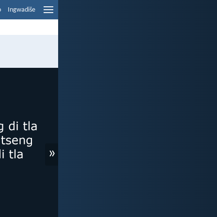
o
Ingwadiše
»