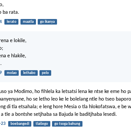
o,
 ba rata.
4
lerato
maatla
go ikanya
na e lokile,
o;
na e hlakile,
.
9
molao
lethabo
pelo
so ya Modimo, ho fihlela ka letsatsi lena ke ntse ke eme ho 
banyenyane, ho se letho leo ke le bolelang ntle ho tseo baporo
ng di tla etsahala; e leng hore Mesia o tla hlokofatswa, e be 
a tle a bontshe setjhaba sa Bajuda le baditjhaba lesedi.
-23
boebangedi
tlaišego
go tsoga bahung