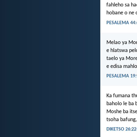
fahleho sa ha
hobane o ne o
PESALEMA 44:
Melao ya More
e hlatswa pel
taelo ya More
e edisa mahlo
PESALEMA 19:
Ka fumana thu
baholo le ba 
Moshe ba itse
tsoha bafung, 
DIKETSO 26:22