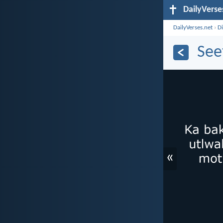
DailyVerse
DailyVerses.net
›
D
See
«