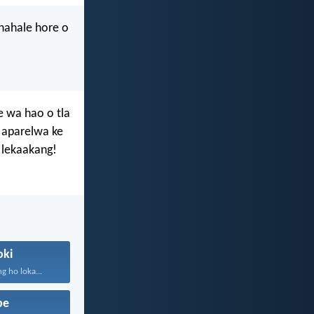
onahale hore o
e wa hao o tla
a aparelwa ke
le lekaakang!
oki
g ho loka...
be