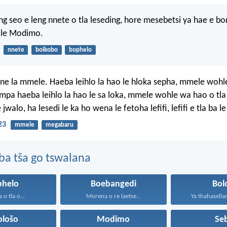
g seo e leng nnete o tla leseding, hore mesebetsi ya hae e b
a le Modimo.
nnete
boikobo
bophelo
one la mmele. Haeba leihlo la hao le hloka sepha, mmele wohl
empa haeba leihlo la hao le sa loka, mmele wohle wa hao o tl
e jwalo, ha lesedi le ka ho wena le fetoha lefifi, lefifi e tla ba 
23
mmele
megabaru
ba tša go tswalana
phelo
Boebangedi
Bol
o tla o...
Morena o re laetse...
Ya thahasellan
ološo
Modimo
Se