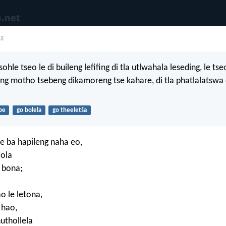
LE
sohle tseo le di buileng lefifing di tla utlwahala leseding, le tseo
ng motho tsebeng dikamoreng tse kahare, di tla phatlalatswa 
be
go bolela
go theeletša
e ba hapileng naha eo,
lola
 bona;
o le letona,
 hao,
huthollela