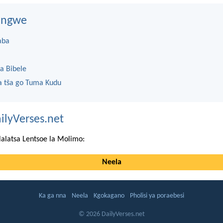
dingwe
aba
a Bibele
 tša go Tuma Kudu
ilyVerses.net
lalatsa Lentsoe la Molimo:
Neela
Ka ga nna
Neela
Kgokagano
Pholisi ya poraebesi
© 2026 DailyVerses.net