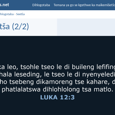
s.net
Dihlogotaba
Temana ya go se kgethwe ka maikemišetš
ihlogotaba
›
Seetša
tša (2/2)