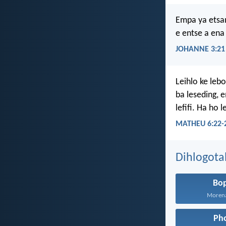
Empa ya etsan
e entse a en
JOHANNE 3:21
Leihlo ke leb
ba leseding, 
lefifi. Ha ho l
MATHEU 6:22-
Dihlogota
Bo
Morena 
Ph