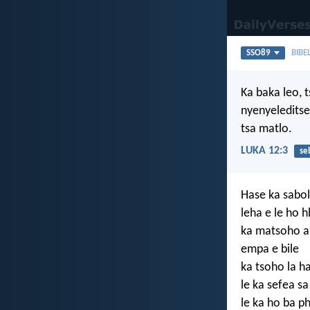
SSO89
BIBE
Ka baka leo, t
nyenyeleditse
tsa matlo.
LUKA 12:3
se
Hase ka sabol
leha e le ho h
ka matsoho a
empa e bile
ka tsoho la ha
le ka sefea sa
le ka ho ba p