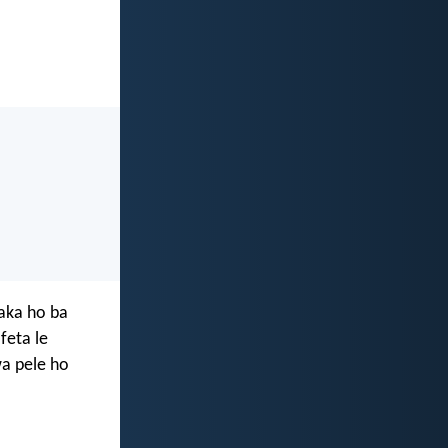
paka ho ba
feta le
wa pele ho