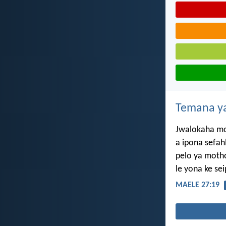
Temana ya
Jwalokaha m
a ipona sefah
pelo ya moth
le yona ke se
MAELE 27:19