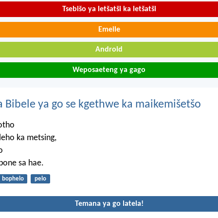
Tsebišo ya letšatši ka letšatši
Emeile
Android
Weposaeteng ya gago
 Bibele ya go se kgethwe ka maikemišetšo
otho
leho ka metsing,
o
ipone sa hae.
bophelo
pelo
Temana ya go latela!