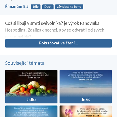
Římanům 8:5
tělo
Duch
závislost na bohu
Což si libuji v smrti svévolníka? je výrok Panovníka
Hospodina. Zdalipak nechci, aby se odvrátil od svých
cest a byl živ?
Pokračovat ve čtení...
Související témata
Jídlo
Ježíš