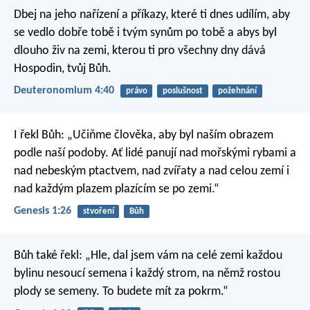
Dbej na jeho nařízení a příkazy, které ti dnes udílím, aby
se vedlo dobře tobě i tvým synům po tobě a abys byl
dlouho živ na zemi, kterou ti pro všechny dny dává
Hospodin, tvůj Bůh.
Deuteronomium 4:40
právo
poslušnost
požehnání
I řekl Bůh: „Učiňme člověka, aby byl naším obrazem
podle naší podoby. Ať lidé panují nad mořskými rybami a
nad nebeským ptactvem, nad zvířaty a nad celou zemí i
nad každým plazem plazícím se po zemi.“
Genesis 1:26
stvoření
Bůh
Bůh také řekl: „Hle, dal jsem vám na celé zemi každou
bylinu nesoucí semena i každý strom, na němž rostou
plody se semeny. To budete mít za pokrm.“