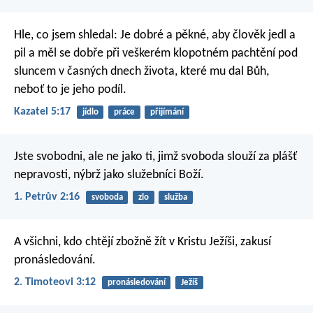
Hle, co jsem shledal: Je dobré a pěkné, aby člověk jedl a
pil a měl se dobře při veškerém klopotném pachtění pod
sluncem v časných dnech života, které mu dal Bůh,
neboť to je jeho podíl.
Kazatel 5:17
jídlo
práce
přijímání
Jste svobodni, ale ne jako ti, jimž svoboda slouží za plášť
nepravosti, nýbrž jako služebníci Boží.
1. Petrův 2:16
svoboda
zlo
služba
A všichni, kdo chtějí zbožně žít v Kristu Ježíši, zakusí
pronásledování.
2. Timoteovi 3:12
pronásledování
Ježíš