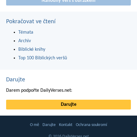
Náhodný verš s obrázkem
Pokračovat ve čtení
Témata
Archiv
Biblické knihy
Top 100 Biblických veršů
Darujte
Darem podpořte DailyVerses.net:
Darujte
O mě
Darujte
Kontakt
Ochrana soukromí
© 2026 DailyVerses.net