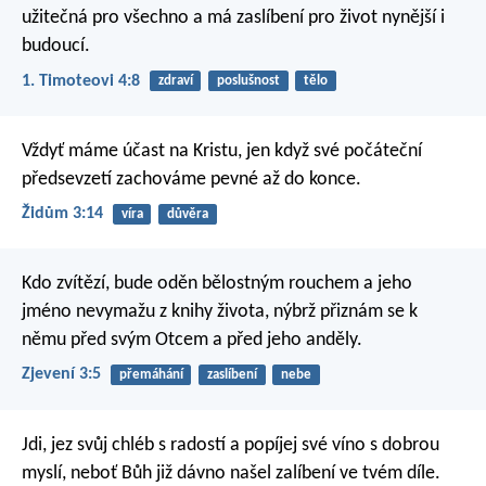
užitečná pro všechno a má zaslíbení pro život nynější i
budoucí.
1. Timoteovi 4:8
zdraví
poslušnost
tělo
Vždyť máme účast na Kristu, jen když své počáteční
předsevzetí zachováme pevné až do konce.
Židům 3:14
víra
důvěra
Kdo zvítězí, bude oděn bělostným rouchem a jeho
jméno nevymažu z knihy života, nýbrž přiznám se k
němu před svým Otcem a před jeho anděly.
Zjevení 3:5
přemáhání
zaslíbení
nebe
Jdi, jez svůj chléb s radostí a popíjej své víno s dobrou
myslí, neboť Bůh již dávno našel zalíbení ve tvém díle.