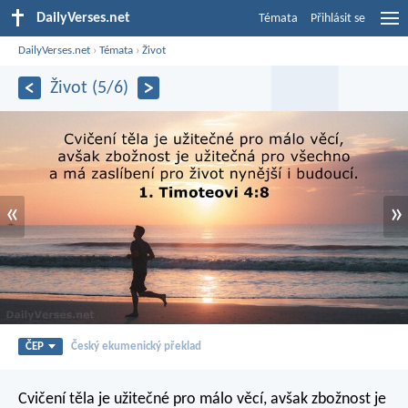
DailyVerses.net
Témata
Přihlásit se
DailyVerses.net
›
Témata
›
Život
Život (5/6)
«
»
ČEP
Český ekumenický překlad
Cvičení těla je užitečné pro málo věcí, avšak zbožnost je