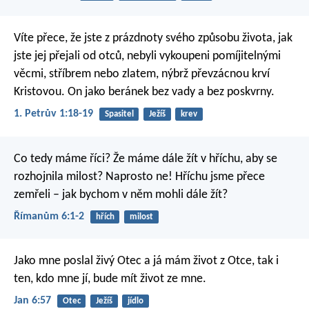
Víte přece, že jste z prázdnoty svého způsobu života, jak
jste jej přejali od otců, nebyli vykoupeni pomíjitelnými
věcmi, stříbrem nebo zlatem, nýbrž převzácnou krví
Kristovou. On jako beránek bez vady a bez poskvrny.
1. Petrův 1:18-19
Spasitel
Ježíš
krev
Co tedy máme říci? Že máme dále žít v hříchu, aby se
rozhojnila milost? Naprosto ne! Hříchu jsme přece
zemřeli – jak bychom v něm mohli dále žít?
Římanům 6:1-2
hřích
milost
Jako mne poslal živý Otec a já mám život z Otce, tak i
ten, kdo mne jí, bude mít život ze mne.
Jan 6:57
Otec
Ježíš
jídlo