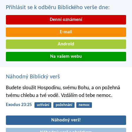
Přihlásit se k odběru Biblického verše dne:
Denní oznámení
E-mail
Android
Na vašem webu
Náhodný Biblický verš
Budete sloužit Hospodinu, svému Bohu, a on požehná
tvému chlebu a tvé vodě. Vzdálím od tebe nemoc.
Exodus 23:25
uctívání
požehnání
nemoc
Náhodný verš!