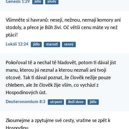
Genesis 1:29
jídlo
plody
Všimněte si havranů: nesejí, nežnou, nemají komory ani
stodoly, a přece je Bůh živí. Oč větší cenu máte vy než
ptáci!
Lukáš 12:24
jídlo
starosti
cenný
Pokořoval tě a nechal tě hladovět, potom ti dával jíst
manu, kterou jsi neznal a kterou neznali ani tvoji
otcové. Tak ti dával poznat, že člověk nežije pouze
chlebem, ale že člověk žije vším, co vychází z
Hospodinových úst.
Deuteronomium 8:3
utrpení
Boží slovo
jídlo
Zkoumejme a zpytujme své cesty,
vraťme se zpět k
Hospodinu.