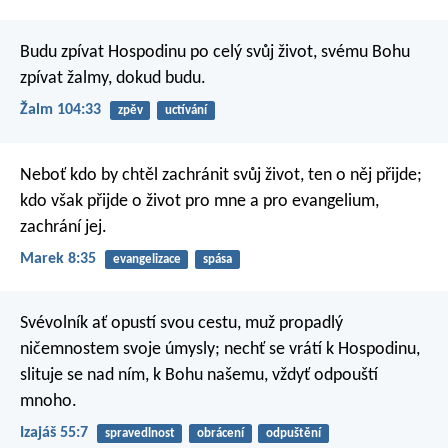
Budu zpívat Hospodinu po celý svůj život,
svému Bohu
zpívat žalmy, dokud budu.
Žalm 104:33
zpěv
uctívání
Neboť kdo by chtěl zachránit svůj život, ten o něj přijde;
kdo však přijde o život pro mne a pro evangelium,
zachrání jej.
Marek 8:35
evangelizace
spása
Svévolník ať opustí svou cestu,
muž propadlý
ničemnostem svoje úmysly;
nechť se vrátí k Hospodinu,
slituje se nad ním,
k Bohu našemu, vždyť odpouští
mnoho.
Izajáš 55:7
spravedlnost
obrácení
odpuštění