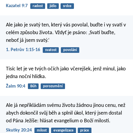
Kazatel 9:7
radost
jídlo
srdce
Ale jako je svatý ten, který vás povolal, buďte i vy svatí v
celém způsobu života. Vždyť je psáno: ‚Svatí buďte,
neboť já jsem svatý.‘
1. Petrův 1:15-16
svatost
povolání
Tisíc let je ve tvých očích
jako včerejšek, jenž minul,
jako
jedna noční hlídka.
Žalm 90:4
Bůh
porozumění
Ale já nepřikládám svému životu žádnou jinou cenu, než
abych dokončil svůj běh a splnil úkol, který jsem dostal
od Pána Ježíše: hlásat evangelium o Boží milosti.
Skutky 20:24
milost
evangelizace
práce