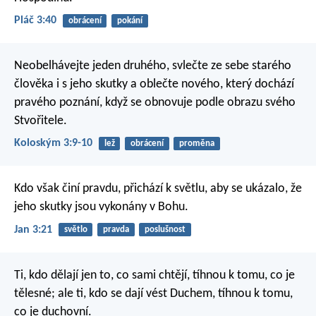
Pláč 3:40
obrácení
pokání
Neobelhávejte jeden druhého, svlečte ze sebe starého
člověka i s jeho skutky a oblečte nového, který dochází
pravého poznání, když se obnovuje podle obrazu svého
Stvořitele.
Koloským 3:9-10
lež
obrácení
proměna
Kdo však činí pravdu, přichází k světlu, aby se ukázalo, že
jeho skutky jsou vykonány v Bohu.
Jan 3:21
světlo
pravda
poslušnost
Ti, kdo dělají jen to, co sami chtějí, tíhnou k tomu, co je
tělesné; ale ti, kdo se dají vést Duchem, tíhnou k tomu,
co je duchovní.