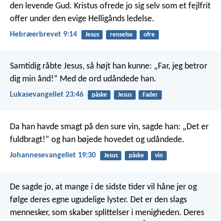
den levende Gud. Kristus ofrede jo sig selv som et fejlfrit
offer under den evige Helligånds ledelse.
Hebræerbrevet 9:14
Jesus
renselse
ofre
Samtidig råbte Jesus, så højt han kunne: „Far, jeg betror
dig min ånd!” Med de ord udåndede han.
Lukasevangeliet 23:46
påske
Jesus
Fader
Da han havde smagt på den sure vin, sagde han: „Det er
fuldbragt!” og han bøjede hovedet og udåndede.
Johannesevangeliet 19:30
Jesus
påske
vin
De sagde jo, at mange i de sidste tider vil håne jer og
følge deres egne ugudelige lyster. Det er den slags
mennesker, som skaber splittelser i menigheden. Deres