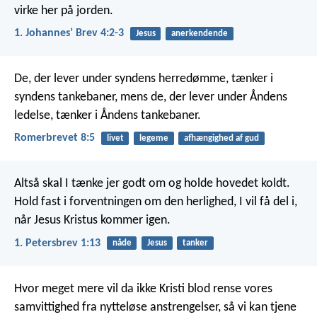
virke her på jorden.
1. Johannesʼ Brev 4:2-3
Jesus
anerkendende
De, der lever under syndens herredømme, tænker i
syndens tankebaner, mens de, der lever under Åndens
ledelse, tænker i Åndens tankebaner.
Romerbrevet 8:5
livet
legeme
afhængighed af gud
Altså skal I tænke jer godt om og holde hovedet koldt.
Hold fast i forventningen om den herlighed, I vil få del i,
når Jesus Kristus kommer igen.
1. Petersbrev 1:13
nåde
Jesus
tanker
Hvor meget mere vil da ikke Kristi blod rense vores
samvittighed fra nytteløse anstrengelser, så vi kan tjene