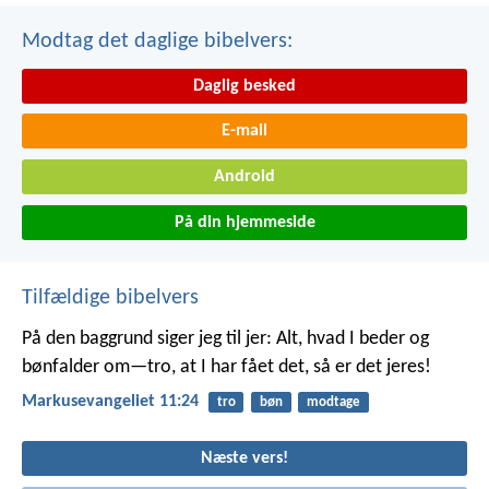
Modtag det daglige bibelvers:
Daglig besked
E-mail
Android
På din hjemmeside
Tilfældige bibelvers
På den baggrund siger jeg til jer: Alt, hvad I beder og
bønfalder om—tro, at I har fået det, så er det jeres!
Markusevangeliet 11:24
tro
bøn
modtage
Næste vers!