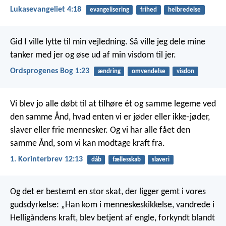
Lukasevangeliet 4:18
evangelisering
frihed
helbredelse
Gid I ville lytte til min vejledning.
Så ville jeg dele mine
tanker med jer
og øse ud af min visdom til jer.
Ordsprogenes Bog 1:23
ændring
omvendelse
visdon
Vi blev jo alle døbt til at tilhøre ét og samme legeme ved
den samme Ånd, hvad enten vi er jøder eller ikke-jøder,
slaver eller frie mennesker. Og vi har alle fået den
samme Ånd, som vi kan modtage kraft fra.
1. Korinterbrev 12:13
dåb
fællesskab
slaveri
Og det er bestemt en stor skat, der ligger gemt i vores
gudsdyrkelse:
„Han kom i menneskeskikkelse,
vandrede i
Helligåndens kraft,
blev betjent af engle,
forkyndt blandt