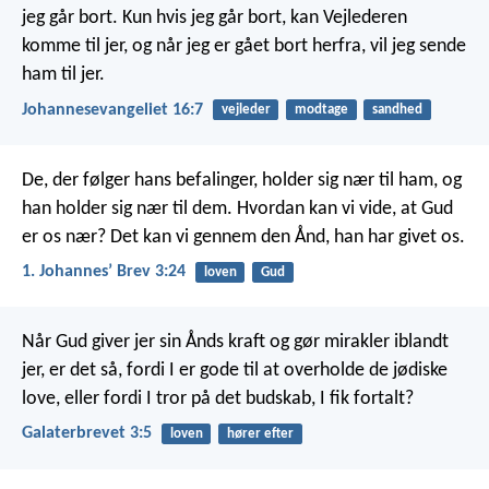
jeg går bort. Kun hvis jeg går bort, kan Vejlederen
komme til jer, og når jeg er gået bort herfra, vil jeg sende
ham til jer.
Johannesevangeliet 16:7
vejleder
modtage
sandhed
De, der følger hans befalinger, holder sig nær til ham, og
han holder sig nær til dem. Hvordan kan vi vide, at Gud
er os nær? Det kan vi gennem den Ånd, han har givet os.
1. Johannesʼ Brev 3:24
loven
Gud
Når Gud giver jer sin Ånds kraft og gør mirakler iblandt
jer, er det så, fordi I er gode til at overholde de jødiske
love, eller fordi I tror på det budskab, I fik fortalt?
Galaterbrevet 3:5
loven
hører efter