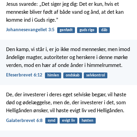
Jesus svarede: „Det siger jeg dig: Det er kun, hvis et
menneske bliver født af både vand og ånd, at det kan
komme ind i Guds rige.”
Johannesevangeliet 3:5
genfødt
guds rige
dåb
Den kamp, vi står i, er jo ikke mod mennesker, men imod
åndelige magter, autoriteter og herskere i denne mørke
verden, mod en hær af onde ånder i himmelrummet.
Efeserbrevet 6:12
himlen
ondskab
selvkontrol
De, der investerer i deres eget selviske begær, vil høste
død og ødelæggelse, men de, der investerer i det, som
Helligånden ønsker, vil høste evigt liv ved Helligånden.
Galaterbrevet 6:8
synd
evigt liv
høsten