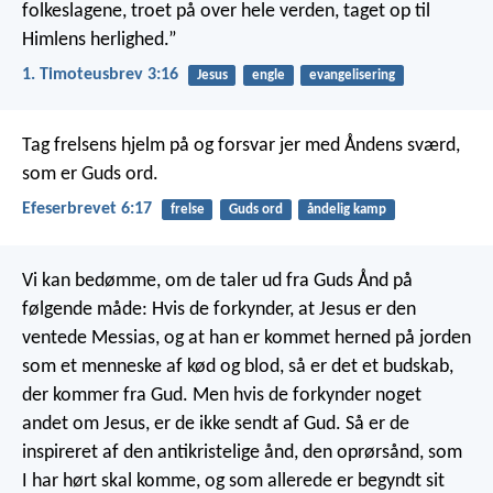
folkeslagene,
troet på over hele verden,
taget op til
Himlens herlighed.”
1. Timoteusbrev 3:16
Jesus
engle
evangelisering
Tag frelsens hjelm på og forsvar jer med Åndens sværd,
som er Guds ord.
Efeserbrevet 6:17
frelse
Guds ord
åndelig kamp
Vi kan bedømme, om de taler ud fra Guds Ånd på
følgende måde: Hvis de forkynder, at Jesus er den
ventede Messias, og at han er kommet herned på jorden
som et menneske af kød og blod, så er det et budskab,
der kommer fra Gud. Men hvis de forkynder noget
andet om Jesus, er de ikke sendt af Gud. Så er de
inspireret af den antikristelige ånd, den oprørsånd, som
I har hørt skal komme, og som allerede er begyndt sit