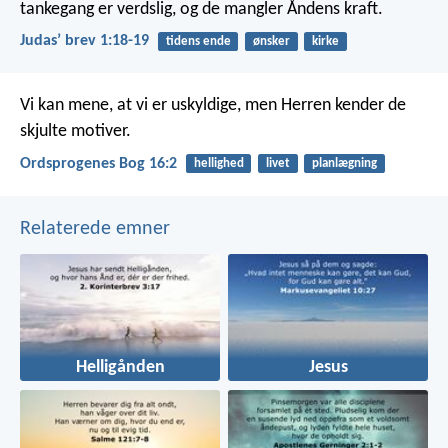
tankegang er verdslig, og de mangler Åndens kraft.
Judasʼ brev 1:18-19
tidens ende
ønsker
kirke
Vi kan mene, at vi er uskyldige,
men Herren kender de
skjulte motiver.
Ordsprogenes Bog 16:2
hellighed
livet
planlægning
Relaterede emner
Helligånden
Jesus