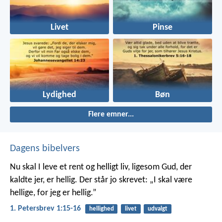
Livet
Pinse
Lydighed
Bøn
Flere emner...
Dagens bibelvers
Nu skal I leve et rent og helligt liv, ligesom Gud, der
kaldte jer, er hellig. Der står jo skrevet: „I skal være
hellige, for jeg er hellig.”
1. Petersbrev 1:15-16
hellighed
livet
udvalgt