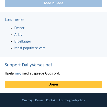
Med billede
Læs mere
Emner
Arkiv
Bibelbøger
Mest populære vers
Support DailyVerses.net
Hjælp
mig
med at sprede Guds ord:
Doner
Om mig
Doner
Kontakt
Fortrolighedspolitik