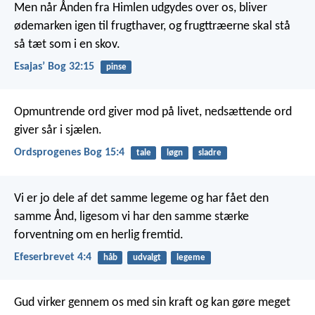
Men når Ånden fra Himlen udgydes over os, bliver
ødemarken igen til frugthaver, og frugttræerne skal stå
så tæt som i en skov.
Esajasʼ Bog 32:15
pinse
Opmuntrende ord giver mod på livet,
nedsættende ord
giver sår i sjælen.
Ordsprogenes Bog 15:4
tale
løgn
sladre
Vi er jo dele af det samme legeme og har fået den
samme Ånd, ligesom vi har den samme stærke
forventning om en herlig fremtid.
Efeserbrevet 4:4
håb
udvalgt
legeme
Gud virker gennem os med sin kraft og kan gøre meget