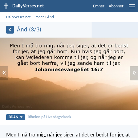
DailyVerses.net
Emner
Abonner
DailyVerses.net
›
Emner
›
Ånd
Ånd (3/3)
«
»
BDAN
Bibelen på Hverdagsdansk
Men I må tro mig, når jeg siger, at det er bedst for jer, at