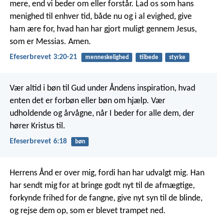
mere, end vi beder om eller forstår. Lad os som hans
menighed til enhver tid, både nu og i al evighed, give
ham ære for, hvad han har gjort muligt gennem Jesus,
som er Messias. Amen.
Efeserbrevet 3:20-21
menneskelighed
tilbede
styrke
Vær altid i bøn til Gud under Åndens inspiration, hvad
enten det er forbøn eller bøn om hjælp. Vær
udholdende og årvågne, når I beder for alle dem, der
hører Kristus til.
Efeserbrevet 6:18
bøn
Herrens Ånd er over mig,
fordi han har udvalgt mig.
Han
har sendt mig for at bringe godt nyt til de afmægtige,
forkynde frihed for de fangne,
give nyt syn til de blinde,
og rejse dem op, som er blevet trampet ned.