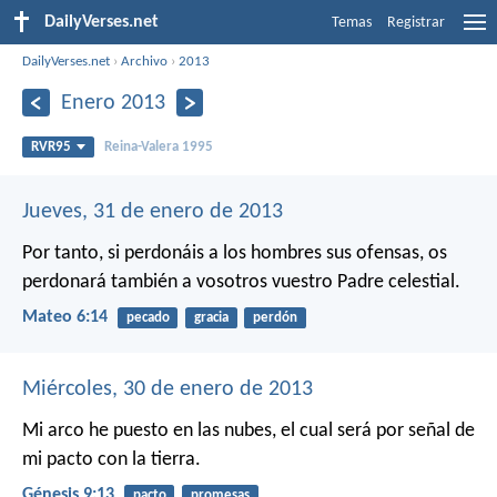
DailyVerses.net
Temas
Registrar
DailyVerses.net
›
Archivo
›
2013
Enero 2013
RVR95
Reina-Valera 1995
Jueves, 31 de enero de 2013
Por tanto, si perdonáis a los hombres sus ofensas, os
perdonará también a vosotros vuestro Padre celestial.
Mateo 6:14
pecado
gracia
perdón
Miércoles, 30 de enero de 2013
Mi arco he puesto en las nubes, el cual será por señal de
mi pacto con la tierra.
Génesis 9:13
pacto
promesas