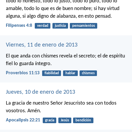
todo lo honesto, todo lo justo, todo lo puro, todo lo
amable, todo lo que es de buen nombre; si hay virtud
alguna, si algo digno de alabanza, en esto pensad.
Filipenses 4:8
verdad
justicia
pensamientos
Viernes, 11 de enero de 2013
El que anda con chismes revela el secreto;
el de espíritu
fiel lo guarda íntegro.
Proverbios 11:13
fiabilidad
hablar
chismes
Jueves, 10 de enero de 2013
La gracia de nuestro Señor Jesucristo sea con todos
vosotros. Amén.
Apocalipsis 22:21
gracia
Jesús
bendición