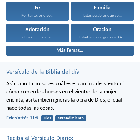
Fe
Familia
Por tanto, os digo...
Estas palabras que yo...
Adoración
Oración
Jehová, tú eres mi...
Estad siempre gozosos. Orad...
Más Temas...
Versículo de la Biblia del día
Así como tú no sabes cuál es el camino del viento ni
cómo crecen los huesos en el vientre de la mujer
encinta, así también ignoras la obra de Dios, el cual
hace todas las cosas.
Eclesiastés 11:5
Dios
entendimiento
Reciba el Versículo Diario: