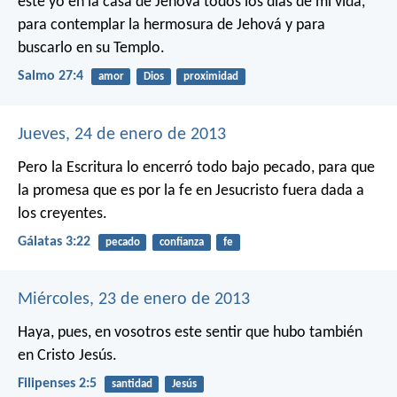
esté yo en la casa de Jehová
todos los días de mi vida,
para contemplar la hermosura de Jehová
y para
buscarlo en su Templo.
Salmo 27:4
amor
Dios
proximidad
Jueves, 24 de enero de 2013
Pero la Escritura lo encerró todo bajo pecado, para que
la promesa que es por la fe en Jesucristo fuera dada a
los creyentes.
Gálatas 3:22
pecado
confianza
fe
Miércoles, 23 de enero de 2013
Haya, pues, en vosotros este sentir que hubo también
en Cristo Jesús.
Filipenses 2:5
santidad
Jesús