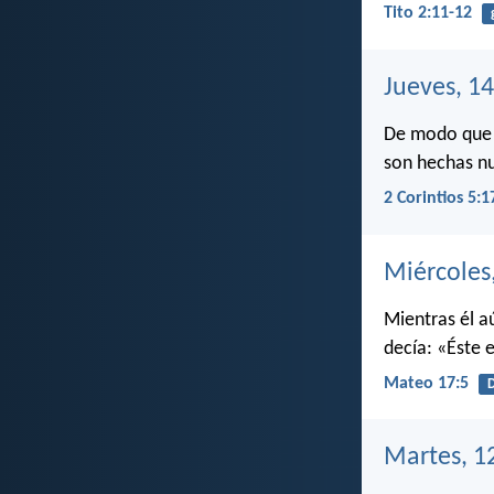
Tito 2:11-12
Jueves, 14
De modo que s
son hechas n
2 Corintios 5:1
Miércoles
Mientras él a
decía: «Éste 
Mateo 17:5
D
Martes, 1