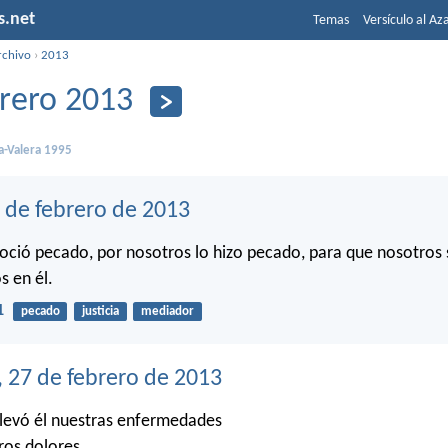
s.net
Temas
Versículo al Az
rchivo
›
2013
rero 2013
a-Valera 1995
 de febrero de 2013
oció pecado, por nosotros lo hizo pecado, para que nosotro
s en él.
1
pecado
justicia
mediador
, 27 de febrero de 2013
levó él nuestras enfermedades
ros dolores,