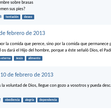
ombre sobre brasas
emen sus pies?
8
tentación
deseo
 de febrero de 2013
por la comida que perece, sino por la comida que permanece 
l os dará el Hijo del hombre, porque a éste señaló Dios, el Pad
a eterna
Jesús
alimento
10 de febrero de 2013
es la voluntad de Dios, llegue con gozo a vosotros y pueda des
2
obediencia
alegría
dependencia