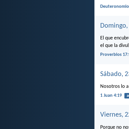
Deuteronomio 
Domingo, 
El que encubre
el que la divu
Proverbios 17:
Sábado, 2
Nosotros lo 
1 Juan 4:19
a
Viernes, 2
Porque no nos