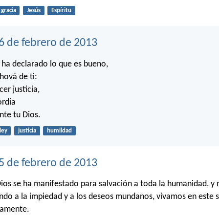
gracia
Jesús
Espíritu
6 de febrero de 2013
 ha declarado lo que es bueno,
hová de ti:
er justicia,
ordia
nte tu Dios.
ley
justicia
humildad
5 de febrero de 2013
Dios se ha manifestado para salvación a toda la humanidad, y
ndo a la impiedad y a los deseos mundanos, vivamos en este si
samente.