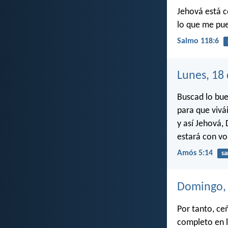
Jehová está 
lo que me pu
Salmo 118:6
Lunes, 18
Buscad lo bue
para que vivái
y así Jehová, 
estará con vo
Amós 5:14
sa
Domingo, 
Por tanto, ce
completo en l