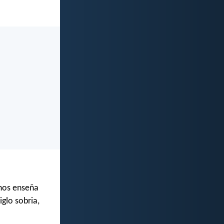
 nos enseña
glo sobria,