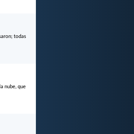
asaron; todas
la nube, que