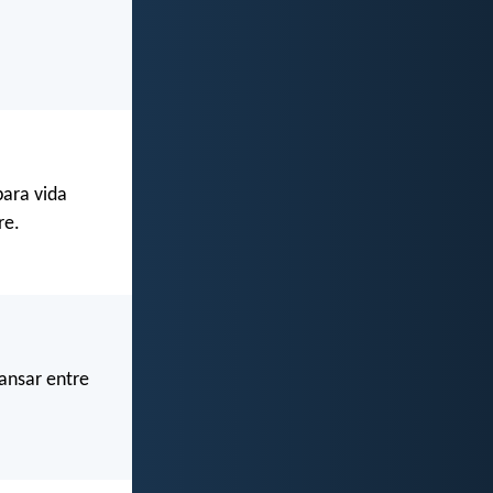
para vida
re.
cansar entre