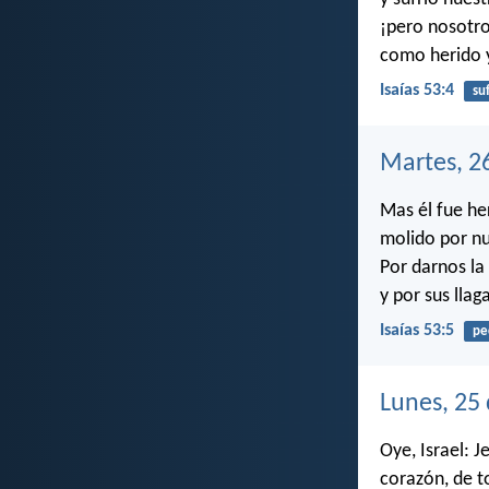
¡pero nosotro
como herido y
Isaías 53:4
su
Martes, 2
Mas él fue he
molido por n
Por darnos la 
y por sus lla
Isaías 53:5
pe
Lunes, 25
Oye, Israel: 
corazón, de t