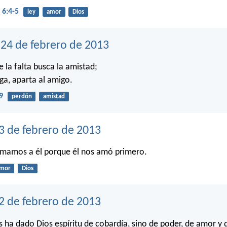
6:4-5
ley
amor
Dios
24 de febrero de 2013
 la falta busca la amistad;
lga, aparta al amigo.
9
perdón
amistad
3 de febrero de 2013
amamos a él porque él nos amó primero.
mor
Dios
2 de febrero de 2013
 ha dado Dios espíritu de cobardía, sino de poder, de amor y