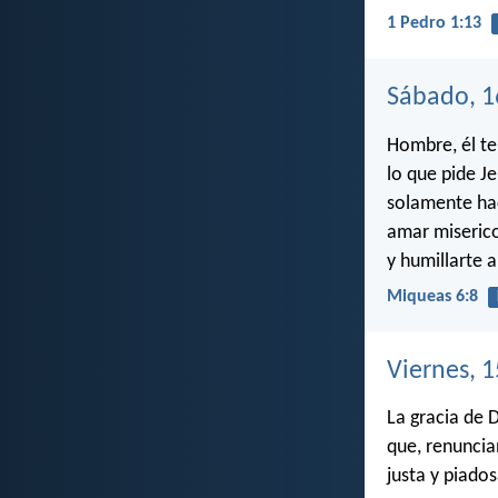
1 Pedro 1:13
Sábado, 1
Hombre, él te
lo que pide Je
solamente hac
amar miseric
y humillarte a
Miqueas 6:8
Viernes, 1
La gracia de 
que, renuncia
justa y piado