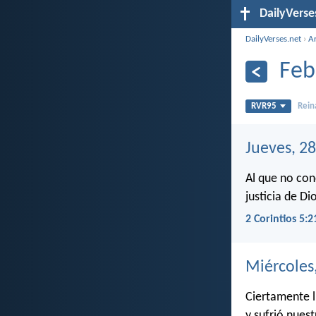
DailyVerse
DailyVerses.net
›
A
Feb
RVR95
Rein
Jueves, 28
Al que no con
justicia de Dio
2 Corintios 5:2
Miércoles
Ciertamente l
y sufrió nuest