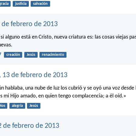
gracia
justicia
salvación
 de febrero de 2013
i alguno está en Cristo, nueva criatura es: las cosas viejas p
uevas.
7
creación
Jesús
renacimiento
, 13 de febrero de 2013
ún hablaba, una nube de luz los cubrió y se oyó una voz desde 
es mi Hijo amado, en quien tengo complacencia; a él oíd.»
ios
alegría
Jesús
2 de febrero de 2013