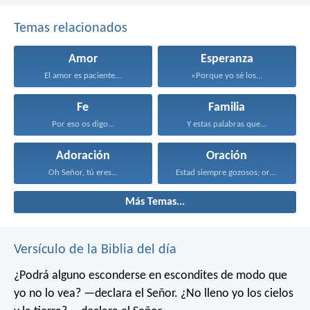
Temas relacionados
Amor
Esperanza
El amor es paciente...
«Porque yo sé los...
Fe
Familia
Por eso os digo...
Y estas palabras que...
Adoración
Oración
Oh Señor, tú eres...
Estad siempre gozosos; orad...
Más Temas...
Versículo de la Biblia del día
¿Podrá alguno esconderse en escondites
de modo que
yo no lo vea? —declara el Señor.
¿No lleno yo los cielos