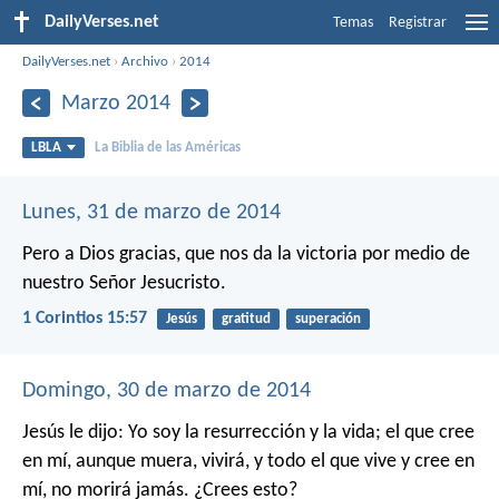
DailyVerses.net
Temas
Registrar
DailyVerses.net
›
Archivo
›
2014
Marzo 2014
LBLA
La Biblia de las Américas
Lunes, 31 de marzo de 2014
Pero a Dios gracias, que nos da la victoria por medio de
nuestro Señor Jesucristo.
1 Corintios 15:57
Jesús
gratitud
superación
Domingo, 30 de marzo de 2014
Jesús le dijo: Yo soy la resurrección y la vida; el que cree
en mí, aunque muera, vivirá, y todo el que vive y cree en
mí, no morirá jamás. ¿Crees esto?