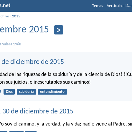
s.net
Temas
Versículo al Az
rchivo
›
2015
iembre 2015
a-Valera 1960
1 de diciembre de 2015
ad de las riquezas de la sabiduría y de la ciencia de Dios! !!C
on sus juicios, e inescrutables sus caminos!
3
Dios
sabiduría
entendimiento
, 30 de diciembre de 2015
 Yo soy el camino, y la verdad, y la vida; nadie viene al Padre, s