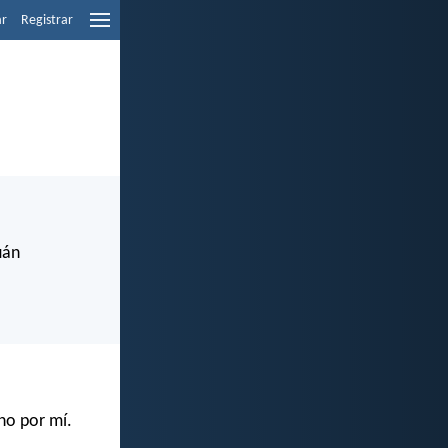
ar
Registrar
uán
ino por mí.