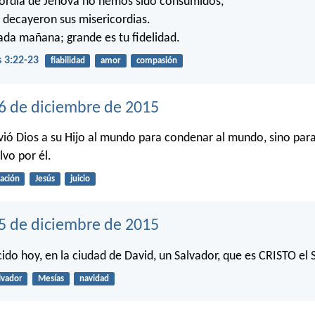
cordia de Jehová no hemos sido consumidos,
decayeron sus misericordias.
da mañana; grande es tu fidelidad.
 3:22-23
fiabilidad
amor
compasión
6 de diciembre de 2015
ió Dios a su Hijo al mundo para condenar al mundo, sino para
vo por él.
vación
Jesús
juicio
25 de diciembre de 2015
ido hoy, en la ciudad de David, un Salvador, que es CRISTO el 
lvador
Mesías
navidad