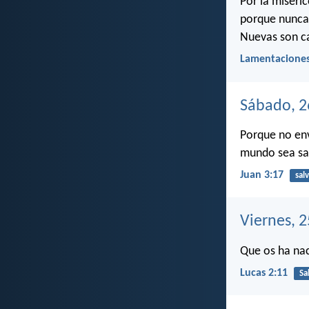
Por la miseri
porque nunca 
Nuevas son ca
Lamentaciones
Sábado, 2
Porque no env
mundo sea sal
Juan 3:17
sal
Viernes, 
Que os ha nac
Lucas 2:11
Sa