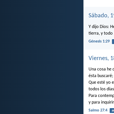
Sábado, 1
Y dijo Dios: 
tierra, y todo
Génesis 1:29
Viernes, 
Una cosa he 
ésta buscaré;
Que esté yo e
todos los días
Para contemp
y para inquiri
Salmo 27:4
a