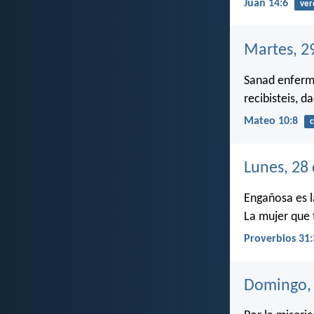
Juan 14:6
ver
Martes, 2
Sanad enfermo
recibisteis, d
Mateo 10:8
c
Lunes, 28
Engañosa es l
La mujer que 
Proverbios 31:
Domingo, 