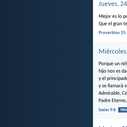
Jueves, 2
Mejor es lo p
Que el gran t
Proverbios 15:
Miércoles
Porque un niñ
hijo nos es d
y el principa
y se llamará 
Admirable, Co
Padre Eterno,
Isaías 9:6
Mes