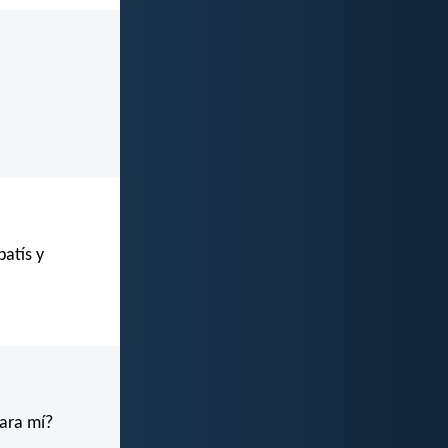
batís y
para mí?