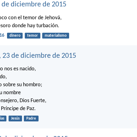
4 de diciembre de 2015
oco con el temor de Jehová,
esoro donde hay turbación.
16
dinero
temor
materialismo
, 23 de diciembre de 2015
o nos es nacido,
ado,
do sobre su hombro;
su nombre
nsejero, Dios Fuerte,
 Príncipe de Paz.
ías
Jesús
Padre