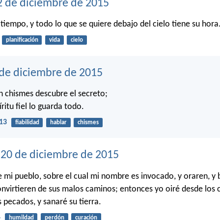
2 de diciembre de 2015
tiempo, y todo lo que se quiere debajo del cielo tiene su hora
planificación
vida
cielo
 de diciembre de 2015
n chismes descubre el secreto;
ritu fiel lo guarda todo.
13
fiabilidad
hablar
chismes
20 de diciembre de 2015
re mi pueblo, sobre el cual mi nombre es invocado, y oraren, y
onvirtieren de sus malos caminos; entonces yo oiré desde los c
 pecados, y sanaré su tierra.
4
humildad
perdón
curación