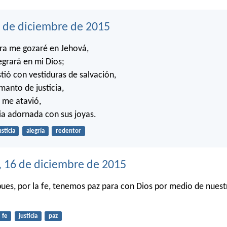
7 de diciembre de 2015
ra me gozaré en Jehová,
egrará en mi Dios;
tió con vestiduras de salvación,
anto de justicia,
 me atavió,
a adornada con sus joyas.
usticia
alegría
redentor
, 16 de diciembre de 2015
 pues, por la fe, tenemos paz para con Dios por medio de nues
fe
justicia
paz