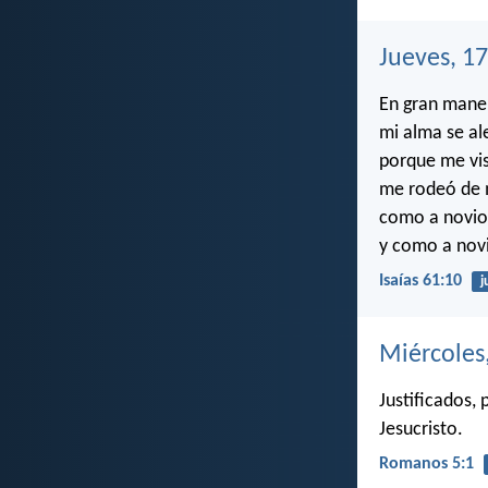
Jueves, 1
En gran mane
mi alma se al
porque me vis
me rodeó de m
como a novio
y como a novi
Isaías 61:10
j
Miércoles
Justificados,
Jesucristo.
Romanos 5:1