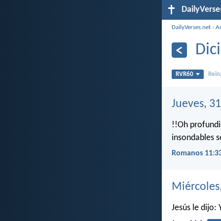
DailyVerse
DailyVerses.net
›
A
Dic
RVR60
Rein
Jueves, 3
!!Oh profundid
insondables s
Romanos 11:3
Miércoles
Jesús le dijo: