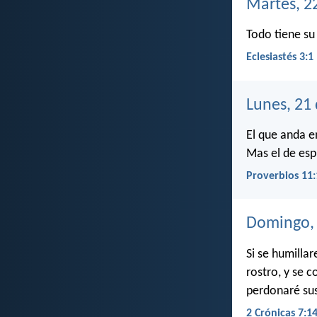
Martes, 2
Todo tiene su 
Eclesiastés 3:1
Lunes, 21
El que anda e
Mas el de espí
Proverbios 11:
Domingo, 
Si se humilla
rostro, y se c
perdonaré sus
2 Crónicas 7:1