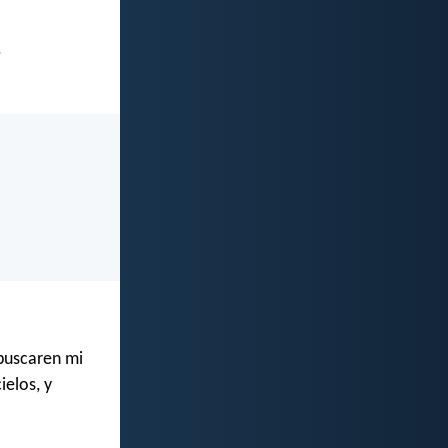
.
 buscaren mi
ielos, y