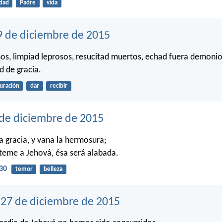
dad
Padre
vida
9 de diciembre de 2015
s, limpiad leprosos, resucitad muertos, echad fuera demonio
ad de gracia.
uración
dar
recibir
 de diciembre de 2015
a gracia, y vana la hermosura;
teme a Jehová, ésa será alabada.
30
temor
belleza
27 de diciembre de 2015