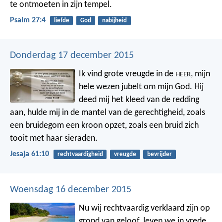
te ontmoeten in zijn tempel.
Psalm 27:4
liefde
God
nabijheid
Donderdag 17 december 2015
Ik vind grote vreugde in de
,
mijn
HEER
hele wezen jubelt om mijn God.
Hij
deed mij het kleed van de redding
aan,
hulde mij in de mantel van de gerechtigheid,
zoals
een bruidegom een kroon opzet,
zoals een bruid zich
tooit met haar sieraden.
Jesaja 61:10
rechtvaardigheid
vreugde
bevrijder
Woensdag 16 december 2015
Nu wij rechtvaardig verklaard zijn op
grond van geloof, leven we in vrede