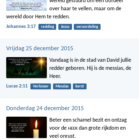
wereld gestuurd om een oordeel
over haar te vellen, maar om de
wereld door Hem te redden.
Johannes 3:17
redding
Jezus
veroordeling
Vrijdag 25 december 2015
Vandaag is in de stad van David jullie
redder geboren. Hij is de messias, de
Heer.
Lucas 2:11
Verlosser
Messias
kerst
Donderdag 24 december 2015
Beter een schamel bezit en ontzag
voor de
dan grote rijkdom en
HEER
veel onrust.