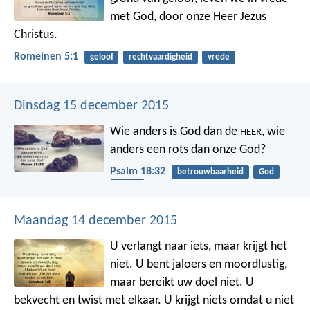
met God, door onze Heer Jezus
Christus.
Romeinen 5:1
geloof
rechtvaardigheid
vrede
Dinsdag 15 december 2015
Wie anders is God dan de
,
wie
HEER
anders een rots dan onze God?
Psalm 18:32
betrouwbaarheid
God
kracht
Maandag 14 december 2015
U verlangt naar iets, maar krijgt het
niet. U bent jaloers en moordlustig,
maar bereikt uw doel niet. U
bekvecht en twist met elkaar. U krijgt niets omdat u niet