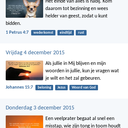
Het einde van alles is nabij. Kom
daarom tot bezinning en wees
helder van geest, zodat u kunt
bidden.
1 Petrus 4:7
wederkomst
eindtijd
rust
Vrijdag 4 december 2015
Als jullie in Mij blijven en mijn
woorden in jullie, kun je vragen wat
je wilt en het zal gebeuren.
Johannes 15:7
beloning
Jezus
Woord van God
Donderdag 3 december 2015
Een veelprater begaat al snel een
misstap,
wie zijn tong in toom houdt