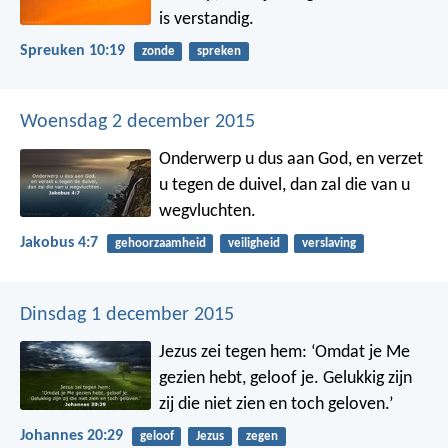
is verstandig.
Spreuken 10:19
zonde
spreken
Woensdag 2 december 2015
Onderwerp u dus aan God, en verzet
u tegen de duivel, dan zal die van u
wegvluchten.
Jakobus 4:7
gehoorzaamheid
veiligheid
verslaving
Dinsdag 1 december 2015
Jezus zei tegen hem: ‘Omdat je Me
gezien hebt, geloof je. Gelukkig zijn
zij die niet zien en toch geloven.’
Johannes 20:29
geloof
Jezus
zegen