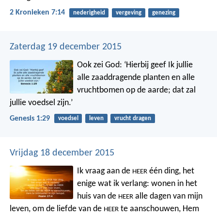
2 Kronieken 7:14
nederigheid
vergeving
genezing
Zaterdag 19 december 2015
Ook zei God: ‘Hierbij geef Ik jullie
alle zaaddragende planten en alle
vruchtbomen op de aarde; dat zal
jullie voedsel zijn.’
Genesis 1:29
voedsel
leven
vrucht dragen
Vrijdag 18 december 2015
Ik vraag aan de
één ding,
het
HEER
enige wat ik verlang:
wonen in het
huis van de
alle dagen van mijn
HEER
leven,
om de liefde van de
te aanschouwen,
Hem
HEER