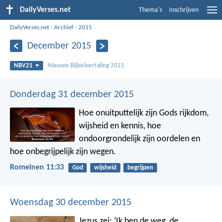
DailyVerses.net
Thema's
Inschrijven
DailyVerses.net
›
Archief
›
2015
December 2015
NBV21
Nieuwe Bijbelvertaling 2021
Donderdag 31 december 2015
Hoe onuitputtelijk zijn Gods rijkdom,
wijsheid en kennis, hoe
ondoorgrondelijk zijn oordelen en
hoe onbegrijpelijk zijn wegen.
Romeinen 11:33
God
wijsheid
begrijpen
Woensdag 30 december 2015
Jezus zei: ‘Ik ben de weg, de