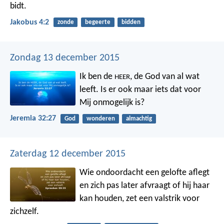
bidt.
Jakobus 4:2
zonde
begeerte
bidden
Zondag 13 december 2015
Ik ben de
, de God van al wat
HEER
leeft. Is er ook maar iets dat voor
Mij onmogelijk is?
Jeremia 32:27
God
wonderen
almachtig
Zaterdag 12 december 2015
Wie ondoordacht een gelofte aflegt
en zich pas later afvraagt of hij haar
kan houden,
zet een valstrik voor
zichzelf.