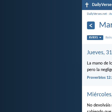
DailyVerse
DailyVerses.net
›
A
Mar
RVR95
Rein
Jueves, 3
La mano de lo
pero la neglig
Proverbios 12:
Miércoles
No devolváis 
sabiendo que 