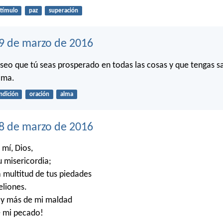
tímulo
paz
superación
9 de marzo de 2016
eo que tú seas prosperado en todas las cosas y que tengas s
lma.
ndición
oración
alma
18 de marzo de 2016
 mí, Dios,
 misericordia;
 multitud de tus piedades
eliones.
y más de mi maldad
e mi pecado!