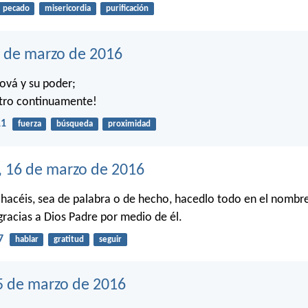
pecado
misericordia
purificación
7 de marzo de 2016
ová y su poder;
stro continuamente!
11
fuerza
búsqueda
proximidad
, 16 de marzo de 2016
 hacéis, sea de palabra o de hecho, hacedlo todo en el nombr
gracias a Dios Padre por medio de él.
7
hablar
gratitud
seguir
5 de marzo de 2016