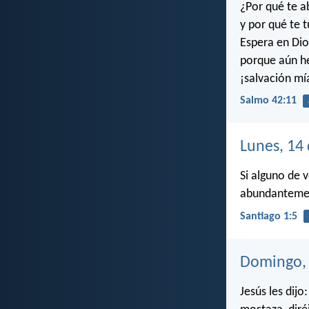
¿Por qué te a
y por qué te 
Espera en Dio
porque aún he
¡salvación mí
Salmo 42:11
Lunes, 14
Si alguno de v
abundantement
Santiago 1:5
Domingo, 
Jesús les dij