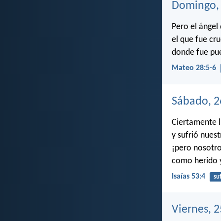
Domingo, 
Pero el ángel
el que fue cru
donde fue pue
Mateo 28:5-6
Sábado, 2
Ciertamente l
y sufrió nuest
¡pero nosotro
como herido y
Isaías 53:4
su
Viernes, 