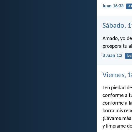
Juan 16:33
es
Sábado, 1
Amado, yo des
prospera tu a
3 Juan 1:2
be
Viernes, 
Ten piedad de
conforme a tu
conforme a la
borra mis reb
¡Lávame más 
y límpiame d