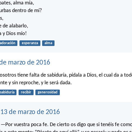
bates, alma mía,
turbas dentro de mí?
s,
 de alabarlo,
a y Dios mío!
adoración
esperanza
alma
 de marzo de 2016
osotros tiene falta de sabiduría, pídala a Dios, el cual da a to
e y sin reproche, y le será dada.
sabiduría
recibir
generosidad
13 de marzo de 2016
o: —Por vuestra poca fe. De cierto os digo que si tenéis fe com