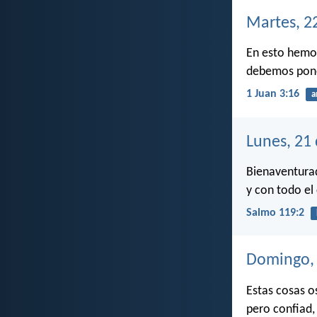
Martes, 2
En esto hemos
debemos pone
1 Juan 3:16
a
Lunes, 21
Bienaventurad
y con todo el
Salmo 119:2
Domingo, 
Estas cosas o
pero confiad,