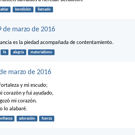
ablar
bendición
llamado
9 de marzo de 2016
nancia es la piedad acompañada de contentamiento.
fe
alegría
materialismo
 de marzo de 2016
fortaleza y mi escudo;
mi corazón y fui ayudado,
 gozó mi corazón.
o lo alabaré.
onfianza
adoración
fuerza