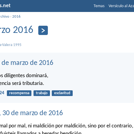
s.net
Temas
Versículo al Az
rchivo
›
2016
zo 2016
a-Valera 1995
1 de marzo de 2016
s diligentes dominará,
encia será tributaria.
24
recompensa
trabajo
esclavitud
, 30 de marzo de 2016
mal por mal, ni maldición por maldición, sino por el contrario
fuisteis llamados a heredar bendición.