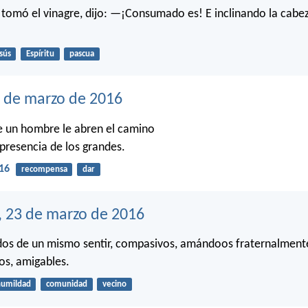
tomó el vinagre, dijo: —¡Consumado es! E inclinando la cabez
sús
Espíritu
pascua
4 de marzo de 2016
e un hombre le abren el camino
 presencia de los grandes.
16
recompensa
dar
, 23 de marzo de 2016
odos de un mismo sentir, compasivos, amándoos fraternalment
os, amigables.
umildad
comunidad
vecino