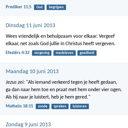
Prediker 11:5
God
begrijpen
Dinsdag 11 juni 2013
Wees vriendelijk en behulpzaam voor elkaar. Vergeef
elkaar, net zoals God jullie in Christus heeft vergeven.
Efeziërs 4:32
vergeving
medeleven
goedheid
Maandag 10 juni 2013
Jezus zei:
"Als iemand verkeerd tegen je heeft gedaan,
ga dan naar hem toe en praat met hem onder vier ogen.
Als hij naar je luistert, heb je hem gered."
Matteüs 18:15
zonde
spreken
luisteren
Zondag 9 juni 2013