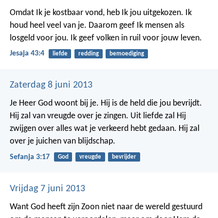
Omdat Ik je kostbaar vond, heb Ik jou uitgekozen.
Ik
houd heel veel van je.
Daarom geef Ik mensen als
losgeld voor jou.
Ik geef volken in ruil voor jouw leven.
Jesaja 43:4
liefde
redding
bemoediging
Zaterdag 8 juni 2013
Je Heer God woont bij je.
Hij is de held die jou bevrijdt.
Hij zal van vreugde over je zingen.
Uit liefde zal Hij
zwijgen over alles wat je verkeerd hebt gedaan.
Hij zal
over je juichen van blijdschap.
Sefanja 3:17
God
vreugde
bevrijder
Vrijdag 7 juni 2013
Want God heeft zijn Zoon niet naar de wereld gestuurd