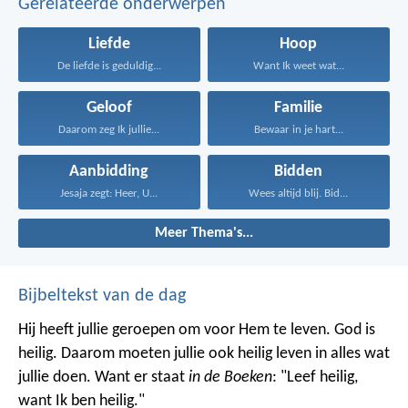
Gerelateerde onderwerpen
Liefde
Hoop
De liefde is geduldig...
Want Ik weet wat...
Geloof
Familie
Daarom zeg Ik jullie...
Bewaar in je hart...
Aanbidding
Bidden
Jesaja zegt: Heer, U...
Wees altijd blij. Bid...
Meer Thema's...
Bijbeltekst van de dag
Hij heeft jullie geroepen om voor Hem te leven. God is
heilig. Daarom moeten jullie ook heilig leven in alles wat
jullie doen. Want er staat
in de Boeken
: "Leef heilig,
want Ik ben heilig."