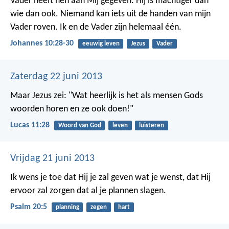
Vader heeft hen aan Mij gegeven. Hij is machtiger dan
wie dan ook. Niemand kan iets uit de handen van mijn
Vader roven. Ik en de Vader zijn helemaal één.
Johannes 10:28-30
eeuwig leven
Jezus
Vader
Zaterdag 22 juni 2013
Maar Jezus zei: "Wat heerlijk is het als mensen Gods
woorden horen en ze ook doen!"
Lucas 11:28
Woord van God
leven
luisteren
Vrijdag 21 juni 2013
Ik wens je toe dat Hij je zal geven wat je wenst,
dat Hij
ervoor zal zorgen dat al je plannen slagen.
Psalm 20:5
planning
zegen
hart