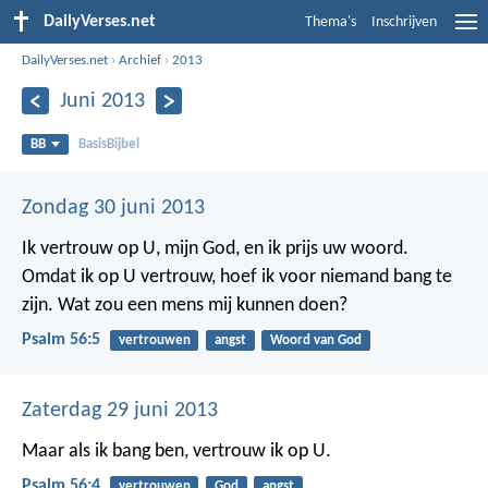
DailyVerses.net
Thema's
Inschrijven
DailyVerses.net
›
Archief
›
2013
Juni 2013
BB
BasisBijbel
Zondag 30 juni 2013
Ik vertrouw op U, mijn God, en ik prijs uw woord.
Omdat ik op U vertrouw, hoef ik voor niemand bang te
zijn.
Wat zou een mens mij kunnen doen?
Psalm 56:5
vertrouwen
angst
Woord van God
Zaterdag 29 juni 2013
Maar als ik bang ben, vertrouw ik op U.
Psalm 56:4
vertrouwen
God
angst