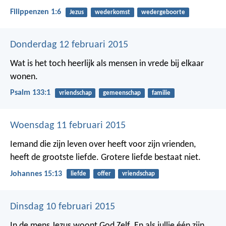
Filippenzen 1:6
Jezus
wederkomst
wedergeboorte
Donderdag 12 februari 2015
Wat is het toch heerlijk
als mensen in vrede bij elkaar
wonen.
Psalm 133:1
vriendschap
gemeenschap
familie
Woensdag 11 februari 2015
Iemand die zijn leven over heeft voor zijn vrienden,
heeft de grootste liefde. Grotere liefde bestaat niet.
Johannes 15:13
liefde
offer
vriendschap
Dinsdag 10 februari 2015
In de mens Jezus woont God Zelf. En als jullie één zijn