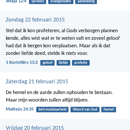
Jesaja 12:4
spreken
evangelisatie
aanbidding
Zondag 22 februari 2015
Stel dat ik kon profeteren, al Gods verborgen plannen
kende, alles wist wat er te weten valt en zoveel geloof
had dat ik bergen kon verplaatsen. Maar als ik dat
zonder liefde deed, stelde ik niets voor.
1 Korintiërs 13:2
geloof
liefde
profetie
Zaterdag 21 februari 2015
De hemel en de aarde zullen ophouden te bestaan.
Maar mijn woorden zullen altijd blijven.
Matteüs 24:35
betrouwbaarheid
Woord van God
hemel
Vrijdag 20 februari 2015