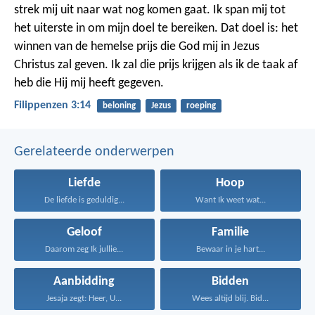
strek mij uit naar wat nog komen gaat. Ik span mij tot
het uiterste in om mijn doel te bereiken. Dat doel is: het
winnen van de hemelse prijs die God mij in Jezus
Christus zal geven. Ik zal die prijs krijgen als ik de taak af
heb die Hij mij heeft gegeven.
Filippenzen 3:14
beloning
Jezus
roeping
Gerelateerde onderwerpen
Liefde
Hoop
De liefde is geduldig...
Want Ik weet wat...
Geloof
Familie
Daarom zeg Ik jullie...
Bewaar in je hart...
Aanbidding
Bidden
Jesaja zegt: Heer, U...
Wees altijd blij. Bid...