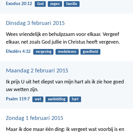
Exodus 20:12
God
zegen
familie
Dinsdag 3 februari 2015
Wees vriendelijk en behulpzaam voor elkaar. Vergeef
elkaar, net zoals God jullie in Christus heeft vergeven.
Efeziërs 4:32
vergeving
medeleven
goedheid
Maandag 2 februari 2015
Ik prijs U uit het diepst van mijn hart
als ik zie hoe goed
uw wetten zijn.
Psalm 119:7
wet
aanbidding
hart
Zondag 1 februari 2015
Maar ik doe maar één ding: ik vergeet wat voorbij is en