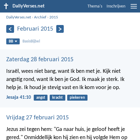
DailyVerses.net
Thema's
Inschrijven
DailyVerses.net
›
Archief
›
2015
Februari 2015
BB
BasisBijbel
Zaterdag 28 februari 2015
Israël, wees niet bang, want Ik ben met je.
Kijk niet
angstig rond, want Ik ben je God.
Ik maak je sterk. Ik
help je.
Ik houd je stevig vast en Ik kom voor je op.
Jesaja 41:10
angst
kracht
piekeren
Vrijdag 27 februari 2015
Jezus zei tegen hem: "Ga naar huis, je geloof heeft je
gered." Onmiddellijk kon hij zien en hij volgde Hem op