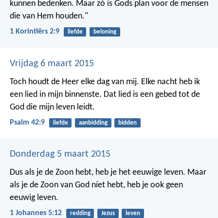
kunnen bedenken. Maar zó is Gods plan voor de mensen
die van Hem houden."
1 Korintiërs 2:9
liefde
beloning
Vrijdag 6 maart 2015
Toch houdt de Heer elke dag van mij.
Elke nacht heb ik
een lied in mijn binnenste.
Dat lied is een gebed tot de
God die mijn leven leidt.
Psalm 42:9
liefde
aanbidding
bidden
Donderdag 5 maart 2015
Dus als je de Zoon hebt, heb je het eeuwige leven. Maar
als je de Zoon van God níet hebt, heb je ook geen
eeuwig leven.
1 Johannes 5:12
redding
Jezus
leven