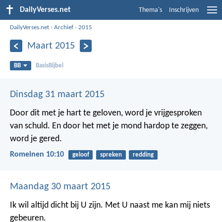
DailyVerses.net
Thema's
Inschrijven
DailyVerses.net
›
Archief
›
2015
Maart 2015
BB
BasisBijbel
Dinsdag 31 maart 2015
Door dit met je hart te geloven, word je vrijgesproken
van schuld. En door het met je mond hardop te zeggen,
word je gered.
Romeinen 10:10
geloof
spreken
redding
Maandag 30 maart 2015
Ik wil altijd dicht bij U zijn.
Met U naast me kan mij niets
gebeuren.