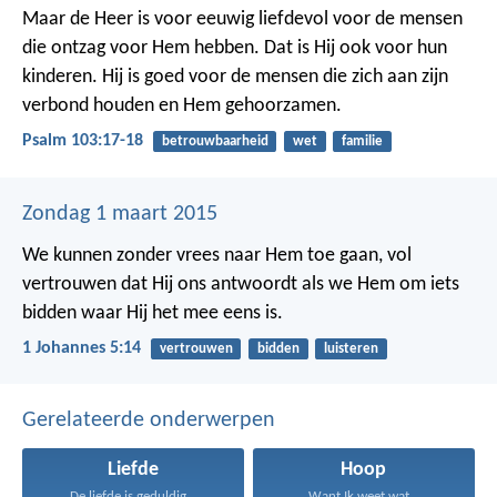
Maar de Heer is voor eeuwig liefdevol
voor de mensen
die ontzag voor Hem hebben.
Dat is Hij ook voor hun
kinderen.
Hij is goed voor de mensen
die zich aan zijn
verbond houden en Hem gehoorzamen.
Psalm 103:17-18
betrouwbaarheid
wet
familie
Zondag 1 maart 2015
We kunnen zonder vrees naar Hem toe gaan, vol
vertrouwen dat Hij ons antwoordt als we Hem om iets
bidden waar Hij het mee eens is.
1 Johannes 5:14
vertrouwen
bidden
luisteren
Gerelateerde onderwerpen
Liefde
Hoop
De liefde is geduldig...
Want Ik weet wat...