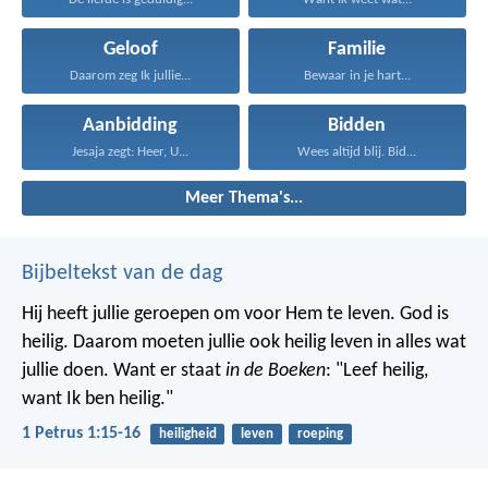
Geloof
Familie
Daarom zeg Ik jullie...
Bewaar in je hart...
Aanbidding
Bidden
Jesaja zegt: Heer, U...
Wees altijd blij. Bid...
Meer Thema's...
Bijbeltekst van de dag
Hij heeft jullie geroepen om voor Hem te leven. God is
heilig. Daarom moeten jullie ook heilig leven in alles wat
jullie doen. Want er staat
in de Boeken
: "Leef heilig,
want Ik ben heilig."
1 Petrus 1:15-16
heiligheid
leven
roeping