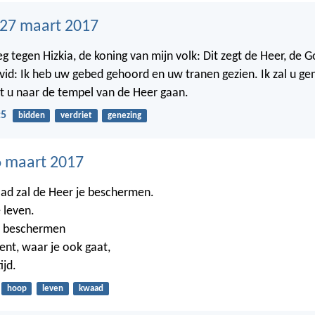
27 maart 2017
eg tegen Hizkia, de koning van mijn volk: Dit zegt de Heer, de 
id: Ik heb uw gebed gehoord en uw tranen gezien. Ik zal u ge
lt u naar de tempel van de Heer gaan.
:5
bidden
verdriet
genezing
 maart 2017
ad zal de Heer je beschermen.
 leven.
je beschermen
ent, waar je ook gaat,
ijd.
hoop
leven
kwaad