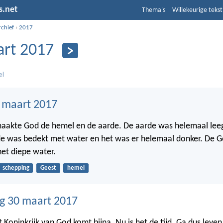
s.net
Thema's
Willekeurige tekst
rchief
›
2017
rt 2017
el
1 maart 2017
maakte God de hemel en de aarde. De aarde was helemaal lee
de was bedekt met water en het was er helemaal donker. De 
et diepe water.
schepping
Geest
hemel
g 30 maart 2017
t Koninkrijk van God komt bijna. Nu is het de tijd. Ga dus leve