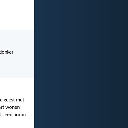
 donker
ie geest met
hart wonen
zoals een boom