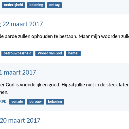
nederigheid
beloning
ontzag
 22 maart 2017
e aarde zullen ophouden te bestaan. Maar mijn woorden zulle
betrouwbaarheid
Woord van God
hemel
1 maart 2017
r God is vriendelijk en goed. Hij zal jullie niet in de steek laten 
men.
0:9b
genade
berouw
bekering
20 maart 2017