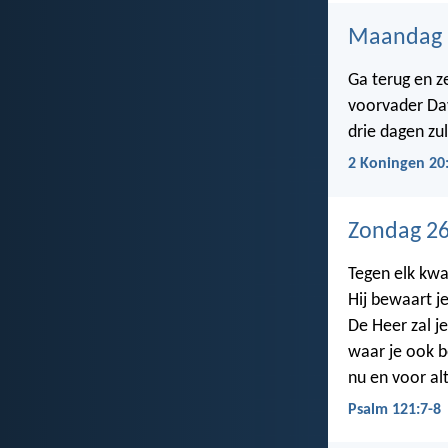
Maandag 
Ga terug en z
voorvader Dav
drie dagen zu
2 Koningen 20
Zondag 26
Tegen elk kwa
Hij bewaart je
De Heer zal 
waar je ook b
nu en voor alt
Psalm 121:7-8