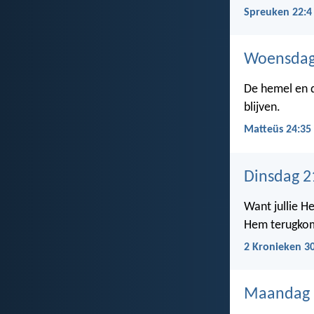
Spreuken 22:4
Woensdag
De hemel en d
blijven.
Matteüs 24:35
Dinsdag 2
Want jullie Hee
Hem terugko
2 Kronieken 3
Maandag 