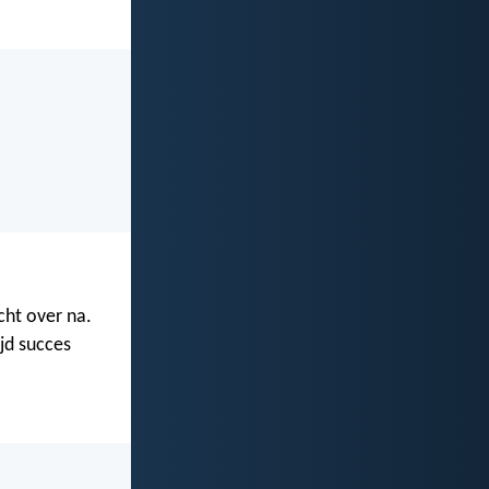
cht over na.
ijd succes