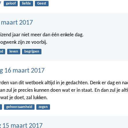
7
geloof
liefde
Geest
7 maart 2017
uizend jaar niet meer dan één enkele dag.
ogwenk zijn ze voorbij.
od
leven
begrijpen
g 16 maart 2017
en van dit wetboek altijd in je gedachten. Denk er dag en na
n zul je precies kunnen doen wat er in staat. En dan zul je alt
wat je doet, zal lukken.
gehoorzaamheid
zegen
 15 maart 2017