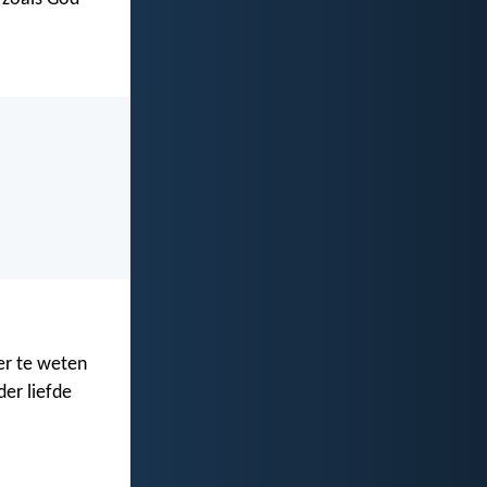
 er te weten
der liefde