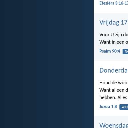
Efeziërs 3:16-1
Vrijdag 1
Voor U zijn d
Want in een o
Psalm 90:4
G
Donderda
Houd de woord
Want alleen da
hebben. Alles 
Jozua 1:8
wet
Woensdag