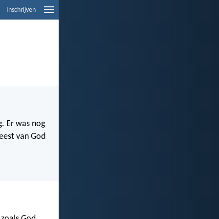
Inschrijven
g. Er was nog
Geest van God
n zoals God