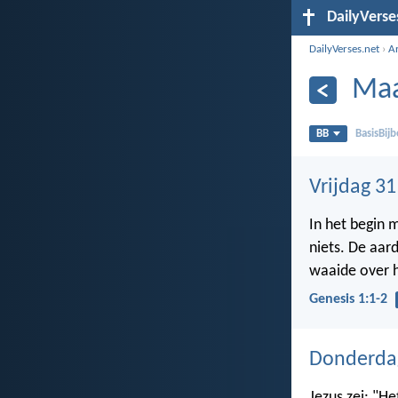
DailyVerse
DailyVerses.net
›
A
Maa
BB
BasisBijb
Vrijdag 3
In het begin 
niets. De aar
waaide over h
Genesis 1:1-2
Donderda
Jezus zei: "He