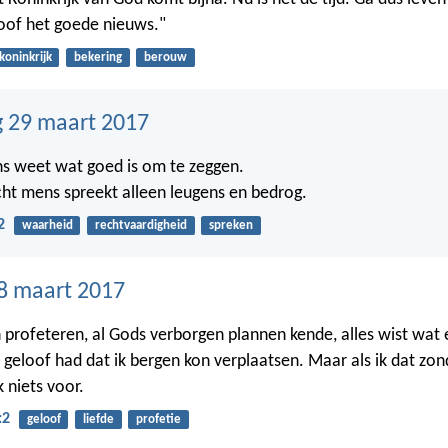
loof het goede nieuws."
koninkrijk
bekering
berouw
 29 maart 2017
s weet wat goed is om te zeggen.
ht mens spreekt alleen leugens en bedrog.
2
waarheid
rechtvaardigheid
spreken
8 maart 2017
on profeteren, al Gods verborgen plannen kende, alles wist wat
 geloof had dat ik bergen kon verplaatsen. Maar als ik dat zon
k niets voor.
:2
geloof
liefde
profetie