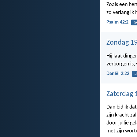
Zoals een her
zo verlang ik 
Psalm 42:2
G
Zondag 19
Hij laat ding
verborgen is, 
Daniël 2:22
a
Zaterdag 
Dan bid ik dat
zijn kracht za
door jullie ge
met zijn worte