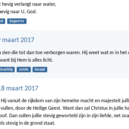
t hevig verlangt naar water,
hevig naar U, God.
od
begeerte
 maart 2017
en zien die tot dan toe verborgen waren. Hij weet wat er in het
want bij Hem is alles licht.
lmachtig
zonde
kwaad
18 maart 2017
 Hij vanuit de rijkdom van zijn hemelse macht en majesteit jull
l vullen, door de Heilige Geest. Want dan zal Christus in jullie 
loof. Dan zullen jullie stevig geworteld zijn in zijn liefde, net 
ls stevig in de grond staat.