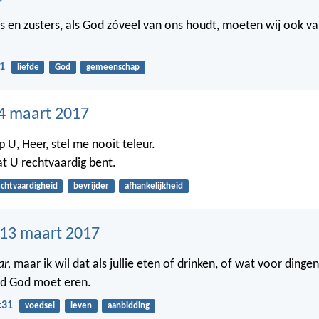
s en zusters, als God zóveel van ons houdt, moeten wij ook va
1
liefde
God
gemeenschap
4 maart 2017
 U, Heer, stel me nooit teleur.
t U rechtvaardig bent.
echtvaardigheid
bevrijder
afhankelijkheid
13 maart 2017
ar,
maar ik wil dat als jullie eten of drinken, of wat voor dinge
ijd God moet eren.
:31
voedsel
leven
aanbidding