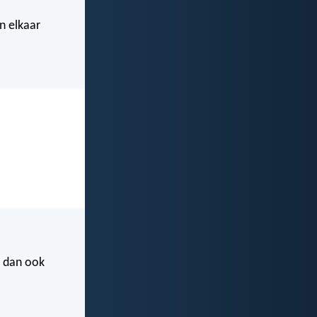
n elkaar
n dan ook