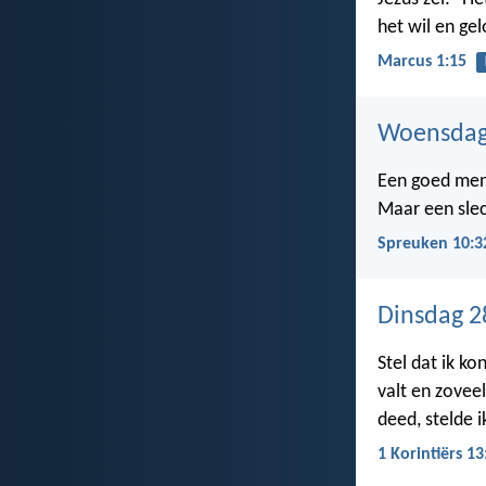
het wil en ge
Marcus 1:15
Woensdag
Een goed men
Maar een slec
Spreuken 10:3
Dinsdag 2
Stel dat ik k
valt en zoveel
deed, stelde i
1 Korintiërs 13