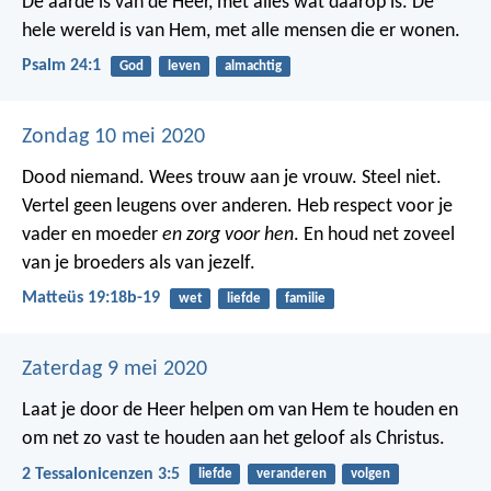
De aarde is van de Heer, met alles wat daarop is.
De
hele wereld is van Hem, met alle mensen die er wonen.
Psalm 24:1
God
leven
almachtig
Zondag 10 mei 2020
Dood niemand. Wees trouw aan je vrouw. Steel niet.
Vertel geen leugens over anderen. Heb respect voor je
vader en moeder
en zorg voor hen
. En houd net zoveel
van je broeders als van jezelf.
Matteüs 19:18b-19
wet
liefde
familie
Zaterdag 9 mei 2020
Laat je door de Heer helpen om van Hem te houden en
om net zo vast te houden aan het geloof als Christus.
2 Tessalonicenzen 3:5
liefde
veranderen
volgen