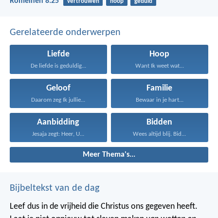
Romeinen 8:25
vertrouwen
hoop
geduld
Gerelateerde onderwerpen
Liefde
Hoop
De liefde is geduldig...
Want Ik weet wat...
Geloof
Familie
Daarom zeg Ik jullie...
Bewaar in je hart...
Aanbidding
Bidden
Jesaja zegt: Heer, U...
Wees altijd blij. Bid...
Meer Thema's...
Bijbeltekst van de dag
Leef dus in de vrijheid die Christus ons gegeven heeft.