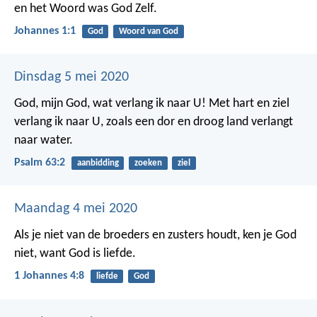
en het Woord was God Zelf.
Johannes 1:1
God
Woord van God
Dinsdag 5 mei 2020
God, mijn God, wat verlang ik naar U!
Met hart en ziel
verlang ik naar U,
zoals een dor en droog land verlangt
naar water.
Psalm 63:2
aanbidding
zoeken
ziel
Maandag 4 mei 2020
Als je niet van de broeders en zusters houdt, ken je God
niet, want God is liefde.
1 Johannes 4:8
liefde
God