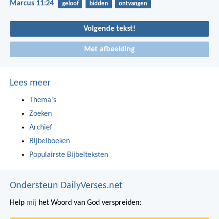
Marcus 11:24
geloof
bidden
ontvangen
Volgende tekst!
Met afbeelding
Lees meer
Thema's
Zoeken
Archief
Bijbelboeken
Populairste Bijbelteksten
Ondersteun DailyVerses.net
Help
mij
het Woord van God verspreiden: