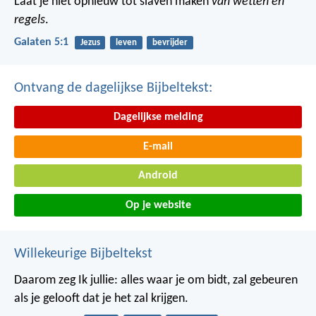
Laat je niet opnieuw tot slaven maken
van wetten en
regels
.
Galaten 5:1
Jezus
leven
bevrijder
Ontvang de dagelijkse Bijbeltekst:
Dagelijkse melding
E-mail
Android
Op je website
Willekeurige Bijbeltekst
Daarom zeg Ik jullie: alles waar je om bidt, zal gebeuren
als je gelooft dat je het zal krijgen.