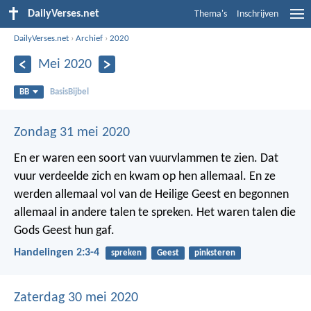
DailyVerses.net
Thema's
Inschrijven
DailyVerses.net
›
Archief
›
2020
Mei 2020
BB
BasisBijbel
Zondag 31 mei 2020
En er waren een soort van vuurvlammen te zien. Dat
vuur verdeelde zich en kwam op hen allemaal. En ze
werden allemaal vol van de Heilige Geest en begonnen
allemaal in andere talen te spreken. Het waren talen die
Gods Geest hun gaf.
Handelingen 2:3-4
spreken
Geest
pinksteren
Zaterdag 30 mei 2020