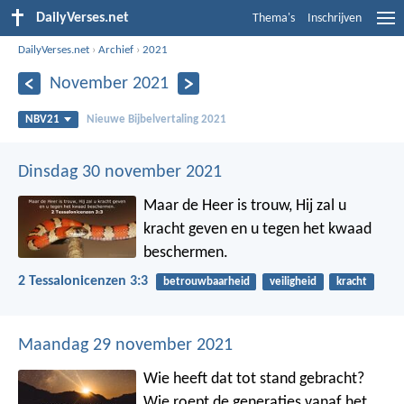
DailyVerses.net
Thema's
Inschrijven
DailyVerses.net
›
Archief
›
2021
November 2021
NBV21
Nieuwe Bijbelvertaling 2021
Dinsdag 30 november 2021
Maar de Heer is trouw, Hij zal u
kracht geven en u tegen het kwaad
beschermen.
2 Tessalonicenzen 3:3
betrouwbaarheid
veiligheid
kracht
Maandag 29 november 2021
Wie heeft dat tot stand gebracht?
Wie roept de generaties vanaf het