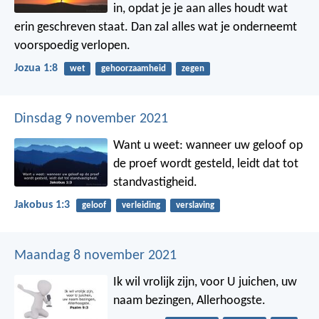
in, opdat je je aan alles houdt wat
erin geschreven staat. Dan zal alles wat je onderneemt
voorspoedig verlopen.
Jozua 1:8
wet
gehoorzaamheid
zegen
Dinsdag 9 november 2021
Want u weet: wanneer uw geloof op
de proef wordt gesteld, leidt dat tot
standvastigheid.
Jakobus 1:3
geloof
verleiding
verslaving
Maandag 8 november 2021
Ik wil vrolijk zijn, voor U juichen,
uw
naam bezingen, Allerhoogste.