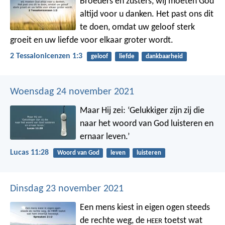
Broeders en zusters, wij moeten God
altijd voor u danken. Het past ons dit
te doen, omdat uw geloof sterk
groeit en uw liefde voor elkaar groter wordt.
2 Tessalonicenzen 1:3
geloof
liefde
dankbaarheid
Woensdag 24 november 2021
Maar Hij zei: ‘Gelukkiger zijn zij die
naar het woord van God luisteren en
ernaar leven.’
Lucas 11:28
Woord van God
leven
luisteren
Dinsdag 23 november 2021
Een mens kiest in eigen ogen steeds
de rechte weg,
de
toetst wat
HEER