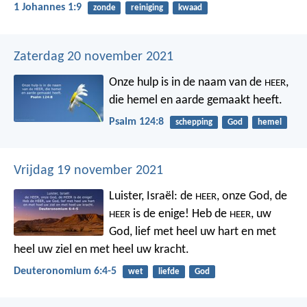
1 Johannes 1:9
zonde
reiniging
kwaad
Zaterdag 20 november 2021
Onze hulp is in de naam van de
,
HEER
die hemel en aarde gemaakt heeft.
Psalm 124:8
schepping
God
hemel
Vrijdag 19 november 2021
Luister, Israël: de
, onze God, de
HEER
is de enige! Heb de
, uw
HEER
HEER
God, lief met heel uw hart en met
heel uw ziel en met heel uw kracht.
Deuteronomium 6:4-5
wet
liefde
God