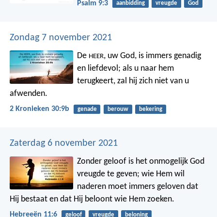
Psalm 9:3
aanbidding
vreugde
God
Zondag 7 november 2021
De
, uw God, is immers genadig
HEER
en liefdevol; als u naar hem
terugkeert, zal hij zich niet van u
afwenden.
2 Kronieken 30:9b
genade
berouw
bekering
Zaterdag 6 november 2021
Zonder geloof is het onmogelijk God
vreugde te geven; wie Hem wil
naderen moet immers geloven dat
Hij bestaat en dat Hij beloont wie Hem zoeken.
Hebreeën 11:6
geloof
vreugde
beloning