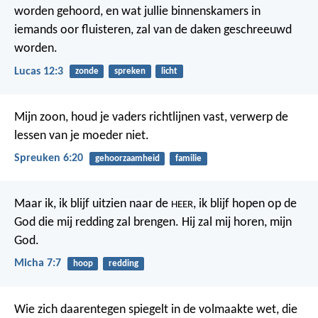
worden gehoord, en wat jullie binnenskamers in
iemands oor fluisteren, zal van de daken geschreeuwd
worden.
Lucas 12:3
zonde
spreken
licht
Mijn zoon, houd je vaders richtlijnen vast,
verwerp de
lessen van je moeder niet.
Spreuken 6:20
gehoorzaamheid
familie
Maar ik, ik blijf uitzien naar de
, ik blijf hopen op de
HEER
God die mij redding zal brengen. Hij zal mij horen, mijn
God.
Micha 7:7
hoop
redding
Wie zich daarentegen spiegelt in de volmaakte wet, die