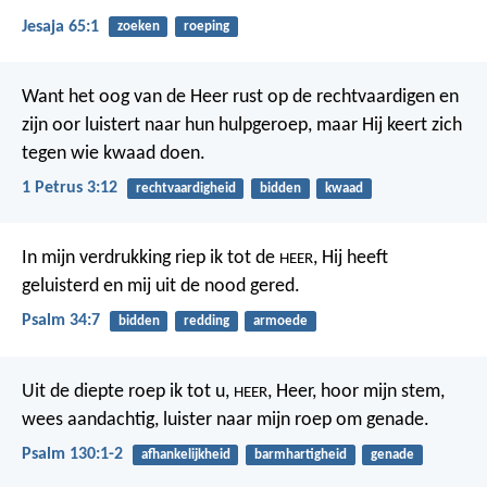
Jesaja 65:1
zoeken
roeping
Want het oog van de Heer rust op de rechtvaardigen
en
zijn oor luistert naar hun hulpgeroep,
maar Hij keert zich
tegen wie kwaad doen.
1 Petrus 3:12
rechtvaardigheid
bidden
kwaad
In mijn verdrukking riep ik tot de
,
Hij heeft
HEER
geluisterd en mij uit de nood gered.
Psalm 34:7
bidden
redding
armoede
Uit de diepte roep ik tot u,
,
Heer, hoor mijn stem,
HEER
wees aandachtig, luister
naar mijn roep om genade.
Psalm 130:1-2
afhankelijkheid
barmhartigheid
genade