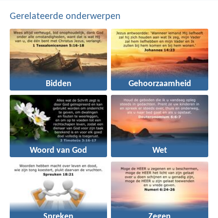
Gerelateerde onderwerpen
Bidden
Gehoorzaamheid
Woord van God
Wet
Spreken
Zegen