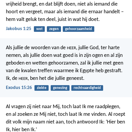
vrijheid brengt, en dat blijft doen, niet als iemand die
hoort en vergeet, maar als iemand die ernaar handelt –
hem valt geluk ten deel, juist in wat hij doet.
Jakobus 1:25
wet
zegen
gehoorzaamheid
Als jullie de woorden van de
, jullie God, ter harte
HEER
nemen, als jullie doen wat goed is in zijn ogen en al zijn
geboden en wetten gehoorzamen, zal ik jullie met geen
van de kwalen treffen waarmee ik Egypte heb gestraft.
Ik, de
, ben het die jullie geneest.
HEER
Exodus 15:26
ziekte
genezing
rechtvaardigheid
Al vragen zij niet naar Mij,
toch laat Ik me raadplegen,
en al zoeken ze Mij niet,
toch laat Ik me vinden.
Al roept
dit volk mijn naam niet aan,
toch antwoord Ik: ‘Hier ben
Ik, hier ben Ik.’