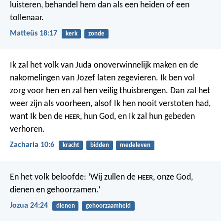
luisteren, behandel hem dan als een heiden of een
tollenaar.
Matteüs 18:17
kerk
zonde
Ik zal het volk van Juda onoverwinnelijk maken en de
nakomelingen van Jozef laten zegevieren. Ik ben vol
zorg voor hen en zal hen veilig thuisbrengen. Dan zal het
weer zijn als voorheen, alsof Ik hen nooit verstoten had,
want Ik ben de
, hun God, en Ik zal hun gebeden
HEER
verhoren.
Zacharia 10:6
kracht
bidden
medeleven
En het volk beloofde: ‘Wij zullen de
, onze God,
HEER
dienen en gehoorzamen.’
Jozua 24:24
dienen
gehoorzaamheid