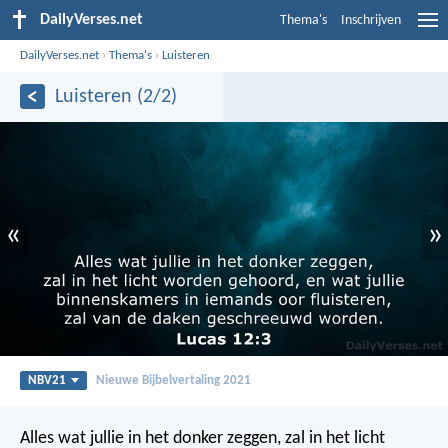
DailyVerses.net
Thema's
Inschrijven
DailyVerses.net
›
Thema's
›
Luisteren
Luisteren (2/2)
«
»
NBV21
Nieuwe Bijbelvertaling 2021
Alles wat jullie in het donker zeggen, zal in het licht