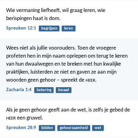
Wie vermaning liefheeft, wil graag leren,
wie
berispingen haat is dom.
Spreuken 12:1
begrijpen
leren
Wees niet als jullie voorouders. Toen de vroegere
profeten hen in mijn naam opriepen om terug te keren
van hun dwaalwegen en te breken met hun kwalijke
praktijken, luisterden ze niet en gaven ze aan mijn
woorden geen gehoor – spreekt de
.
HEER
Zacharia 1:4
bekering
kwaad
Als je geen gehoor geeft aan de wet,
is zelfs je gebed de
een gruwel.
HEER
Spreuken 28:9
bidden
gehoorzaamheid
wet