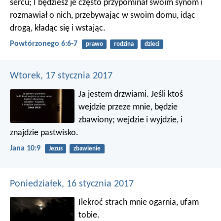
sercu; I będziesz je często przypominał swoim synom i
rozmawiał o nich, przebywając w swoim domu, idąc
drogą, kładąc się i wstając.
Powtórzonego 6:6-7
prawo
rodzina
dzieci
Wtorek, 17 stycznia 2017
Ja jestem drzwiami. Jeśli ktoś
wejdzie przeze mnie, będzie
zbawiony; wejdzie i wyjdzie, i
znajdzie pastwisko.
Jana 10:9
Jezus
zbawienie
Poniedziałek, 16 stycznia 2017
Ilekroć strach mnie ogarnia, ufam
tobie.