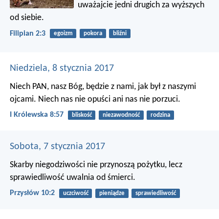
uważajcie jedni drugich za wyższych
od siebie.
Filipian 2:3
egoizm
pokora
bliźni
Niedziela, 8 stycznia 2017
Niech PAN, nasz Bóg, będzie z nami, jak był z naszymi
ojcami. Niech nas nie opuści ani nas nie porzuci.
I Królewska 8:57
bliskość
niezawodność
rodzina
Sobota, 7 stycznia 2017
Skarby niegodziwości nie przynoszą pożytku,
lecz
sprawiedliwość uwalnia od śmierci.
Przysłów 10:2
uczciwość
pieniądze
sprawiedliwość