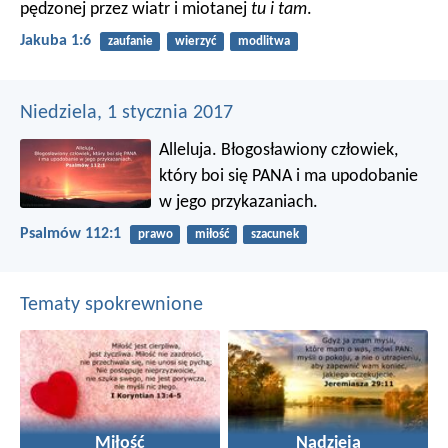
pędzonej przez wiatr i miotanej
tu i tam
.
Jakuba 1:6
zaufanie
wierzyć
modlitwa
Niedziela, 1 stycznia 2017
Alleluja. Błogosławiony człowiek,
który boi się PANA
i ma upodobanie
w jego przykazaniach.
Psalmów 112:1
prawo
miłość
szacunek
Tematy spokrewnione
Miłość
Nadzieja