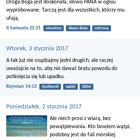
Droga Boga jest doskonała,
słowo PANA w ogniu
wypróbowane.
Tarczą jest dla wszystkich, którzy mu
ufają.
II Samuela 22:31
niewinny
Słowo Boże
ochrona
Wtorek, 3 stycznia 2017
A tak już nie osądzajmy jedni drugich, ale raczej
uważajcie na to, aby nie dawać bratu powodu do
potknięcia się lub upadku.
Rzymian 14:13
życzliwość
sądzić
bliźni
Poniedziałek, 2 stycznia 2017
Ale niech prosi z wiarą, bez
powątpiewania. Kto bowiem wątpi,
podobny jest do fali morskiej