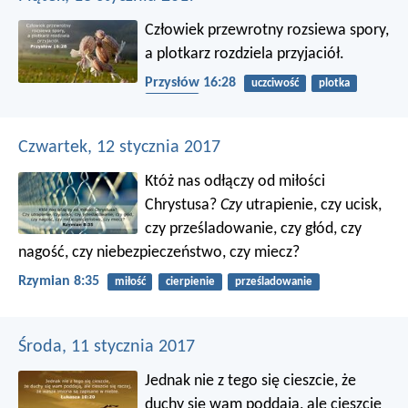
Człowiek przewrotny rozsiewa spory,
a plotkarz rozdziela przyjaciół.
Przysłów 16:28
uczciwość
plotka
przyjaźń
Czwartek, 12 stycznia 2017
Któż nas odłączy od miłości
Chrystusa?
Czy
utrapienie, czy ucisk,
czy prześladowanie, czy głód, czy
nagość, czy niebezpieczeństwo, czy miecz?
Rzymian 8:35
miłość
cierpienie
prześladowanie
Środa, 11 stycznia 2017
Jednak nie z tego się cieszcie, że
duchy się wam poddają, ale cieszcie