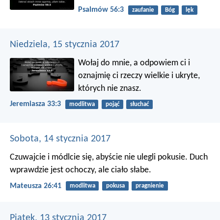
Psalmów 56:3
zaufanie
Bóg
lęk
Niedziela, 15 stycznia 2017
Wołaj do mnie, a odpowiem ci i
oznajmię ci rzeczy wielkie i ukryte,
których nie znasz.
Jeremiasza 33:3
modlitwa
pojąć
słuchać
Sobota, 14 stycznia 2017
Czuwajcie i módlcie się, abyście nie ulegli pokusie. Duch
wprawdzie jest ochoczy, ale ciało słabe.
Mateusza 26:41
modlitwa
pokusa
pragnienie
Piątek, 13 stycznia 2017