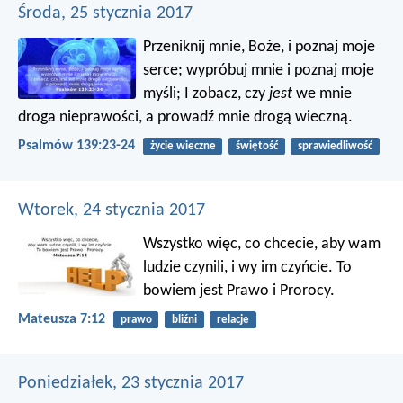
Środa, 25 stycznia 2017
Przeniknij mnie, Boże, i poznaj moje
serce;
wypróbuj mnie i poznaj moje
myśli;
I zobacz, czy
jest
we mnie
droga nieprawości,
a prowadź mnie drogą wieczną.
Psalmów 139:23-24
życie wieczne
świętość
sprawiedliwość
Wtorek, 24 stycznia 2017
Wszystko więc, co chcecie, aby wam
ludzie czynili, i wy im czyńcie. To
bowiem jest Prawo i Prorocy.
Mateusza 7:12
prawo
bliźni
relacje
Poniedziałek, 23 stycznia 2017