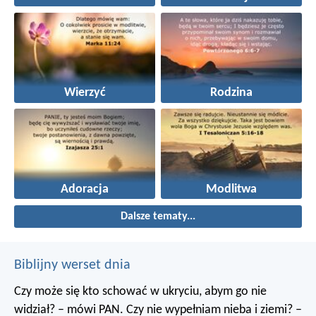
Wierzyć
Rodzina
Adoracja
Modlitwa
Dalsze tematy...
Biblijny werset dnia
Czy może się kto schować w ukryciu, abym go nie
widział? – mówi PAN. Czy nie wypełniam nieba i ziemi? –