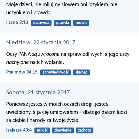
Moje dzieci, nie miłujmy słowem ani językiem, ale
uczynkiem i prawdą.
I Jana 3:18
uczciwość
prawda
mówić
Niedziela, 22 stycznia 2017
Oczy PANA
są zwrócone
na sprawiedliwych,
a jego uszy
nachylone
na ich wołanie.
Psalmów 34:15
sprawiedliwość
słuchać
Sobota, 21 stycznia 2017
Ponieważ jesteś w moich oczach drogi,
jesteś
uwielbiony, a ja cię umiłowałem –
dlatego dałem ludzi
za ciebie
i narody za twoje życie.
Izajasza 43:4
miłość
zbawienie
zachęta