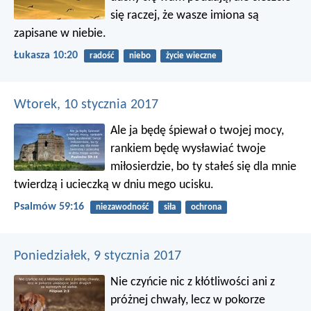
się raczej, że wasze imiona są
zapisane w niebie.
Łukasza 10:20
radość
niebo
życie wieczne
Wtorek, 10 stycznia 2017
Ale ja będę śpiewał o twojej mocy,
rankiem będę wysławiać twoje
miłosierdzie,
bo ty stałeś się dla mnie
twierdzą
i ucieczką w dniu mego ucisku.
Psalmów 59:16
niezawodność
siła
ochrona
Poniedziałek, 9 stycznia 2017
Nie czyńcie nic z kłótliwości ani z
próżnej chwały, lecz w pokorze