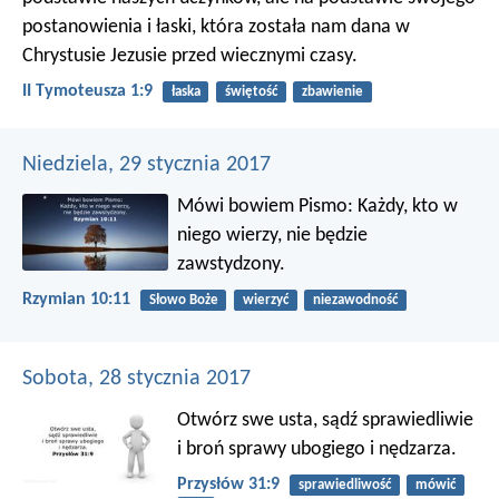
postanowienia i łaski, która została nam dana w
Chrystusie Jezusie przed wiecznymi czasy.
II Tymoteusza 1:9
łaska
świętość
zbawienie
Niedziela, 29 stycznia 2017
Mówi bowiem Pismo: Każdy, kto w
niego wierzy, nie będzie
zawstydzony.
Rzymian 10:11
Słowo Boże
wierzyć
niezawodność
Sobota, 28 stycznia 2017
Otwórz swe usta, sądź sprawiedliwie
i broń sprawy ubogiego i nędzarza.
Przysłów 31:9
sprawiedliwość
mówić