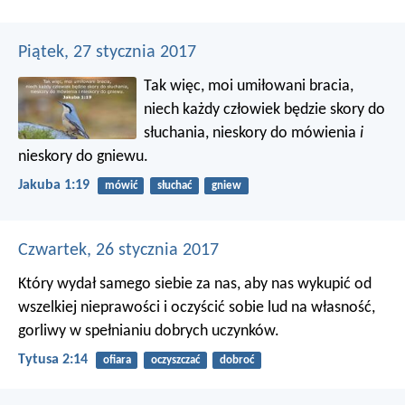
dać
Piątek, 27 stycznia 2017
Tak więc, moi umiłowani bracia,
niech każdy człowiek będzie skory do
słuchania, nieskory do mówienia
i
nieskory do gniewu.
Jakuba 1:19
mówić
słuchać
gniew
Czwartek, 26 stycznia 2017
Który wydał samego siebie za nas, aby nas wykupić od
wszelkiej nieprawości i oczyścić sobie lud na własność,
gorliwy w spełnianiu dobrych uczynków.
Tytusa 2:14
ofiara
oczyszczać
dobroć