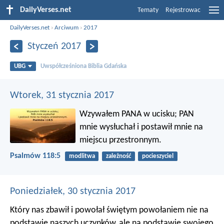
DailyVerses.net
Tematy
Rejestrowac
DailyVerses.net
›
Arciwum
›
2017
Styczeń 2017
UBG
Uwspółcześniona Biblia Gdańska
Wtorek, 31 stycznia 2017
Wzywałem PANA w ucisku;
PAN
mnie wysłuchał
i postawił mnie na
miejscu przestronnym.
Psalmów 118:5
modlitwa
zależność
pocieszyciel
Poniedziałek, 30 stycznia 2017
Który nas zbawił i powołał świętym powołaniem nie na
podstawie naszych uczynków, ale na podstawie swojego