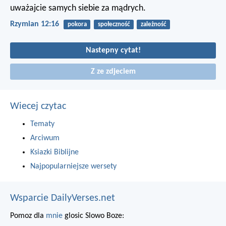
uważajcie samych siebie za mądrych.
Rzymian 12:16
pokora
społeczność
zależność
Nastepny cytat!
Z ze zdjeciem
Wiecej czytac
Tematy
Arciwum
Ksiazki Biblijne
Najpopularniejsze wersety
Wsparcie DailyVerses.net
Pomoz dla
mnie
glosic Slowo Boze: