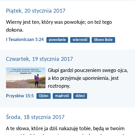
Piątek, 20 stycznia 2017
Wierny jest ten, który was powołuje; on też tego
dokona.
I Tesaloniczan 5:24
powołanie
wierność
Słowo Boże
Czwartek, 19 stycznia 2017
Głupi gardzi pouczeniem swego ojca,
a kto przyjmuje upomnienia, jest
roztropny.
Przysłów 15:5
Ojciec
mądrość
dzieci
Środa, 18 stycznia 2017
A te słowa, które ja dziś nakazuję tobie, będą w twoim