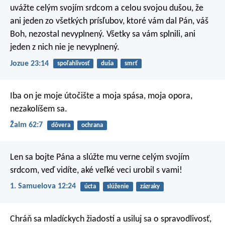
uvážte celým svojím srdcom a celou svojou dušou, že
ani jeden zo všetkých prísľubov, ktoré vám dal Pán, váš
Boh, nezostal nevyplnený. Všetky sa vám splnili, ani
jeden z nich nie je nevyplnený.
Jozue 23:14
spoľahlivosť
duša
smrť
Iba on je moje útočište a moja spása,
moja opora,
nezakolíšem sa.
Žalm 62:7
dôvera
ochrana
Len sa bojte Pána a slúžte mu verne celým svojím
srdcom, veď vidíte, aké veľké veci urobil s vami!
1. Samuelova 12:24
úcta
slúženie
zázraky
Chráň sa mladíckych žiadostí a usiluj sa o spravodlivosť,