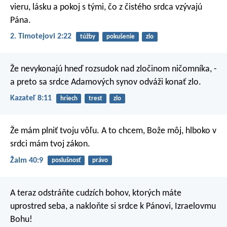
vieru, lásku a pokoj s tými, čo z čistého srdca vzývajú
Pána.
2. Timotejovi 2:22
túžby
pokušenie
zlo
Že nevykonajú hneď rozsudok nad zločinom ničomníka, -
a preto sa srdce Adamových synov odváži konať zlo.
Kazateľ 8:11
hriech
trest
zlo
Že mám plniť tvoju vôľu.
A to chcem, Bože môj,
hlboko v
srdci mám tvoj zákon.
Žalm 40:9
poslušnosť
právo
A teraz odstráňte cudzích bohov, ktorých máte
uprostred seba, a nakloňte si srdce k Pánovi, Izraelovmu
Bohu!