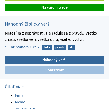
Na vašom webe
Náhodný Biblický verš
Neteší sa z neprávosti, ale raduje sa z pravdy. Všetko
znáša, všetko verí, všetko dúfa, všetko vydrží.
1. Korinťanom 13:6-7
láska
pravda
zlo
Náhodný verš!
S obrázkom
Čítať viac
Témy
Archív