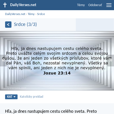
DailyVerses.net
Témy
Odoberať
DailyVerses.net
›
Témy
›
Srdce
Srdce (3/3)
«
»
KAT
Katolícky preklad
Hľa, ja dnes nastupujem cestu celého sveta. Preto