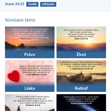
Jozue 24:23
modly
očistenie
Súvisiace témy
Právo
Život
Láska
Radosť