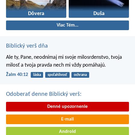
Dôvera
Duša
Viac Tém...
Biblický verš dňa
Ale ty, Pane, neodnímaj mi svoje milosrdenstvo,
tvoja
milosť a tvoja pravda nech mi vždy pomáhajú.
Žalm 40:12
láska
spoľahlivosť
ochrana
Odoberať denne Biblický verš:
Denné upozornenie
E-mail
Android