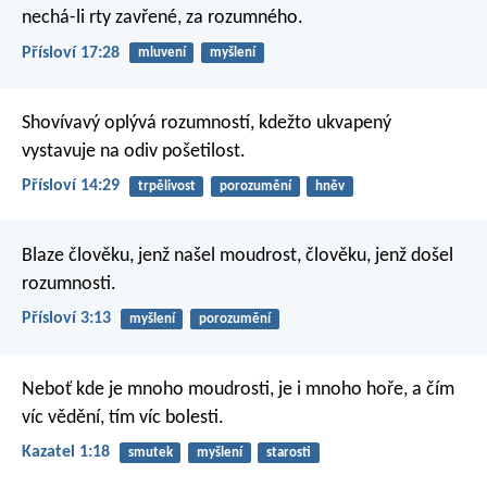
nechá-li rty zavřené, za rozumného.
Přísloví 17:28
mluvení
myšlení
Shovívavý oplývá rozumností,
kdežto ukvapený
vystavuje na odiv pošetilost.
Přísloví 14:29
trpělivost
porozumění
hněv
Blaze člověku, jenž našel moudrost,
člověku, jenž došel
rozumnosti.
Přísloví 3:13
myšlení
porozumění
Neboť kde je mnoho moudrosti, je i mnoho hoře,
a čím
víc vědění, tím víc bolesti.
Kazatel 1:18
smutek
myšlení
starosti