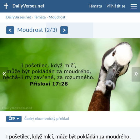
DailyVerses.net
Témata
Přihlásit se
DailyVerses.net
›
Témata
›
Moudrost
Moudrost (2/3)
«
»
ČEP
Český ekumenický překlad
I pošetilec, když mlčí, může být pokládán za moudrého,