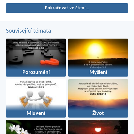
Pokračovat ve čtení...
Související témata
Porozumění
Myšlení
Mluvení
Život