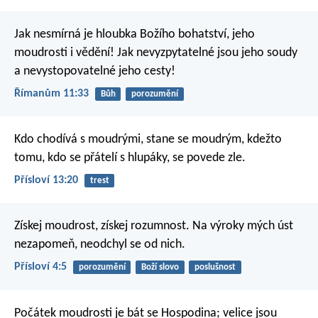
Jak nesmírná je hloubka Božího bohatství, jeho
moudrosti i vědění! Jak nevyzpytatelné jsou jeho soudy
a nevystopovatelné jeho cesty!
Římanům 11:33
Bůh
porozumění
Kdo chodívá s moudrými, stane se moudrým,
kdežto
tomu, kdo se přátelí s hlupáky, se povede zle.
Přísloví 13:20
trest
Získej moudrost, získej rozumnost.
Na výroky mých úst
nezapomeň, neodchyl se od nich.
Přísloví 4:5
porozumění
Boží slovo
poslušnost
Počátek moudrosti je bát se Hospodina;
velice jsou