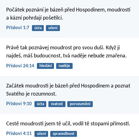
Počátek poznání je bázeň před Hospodinem,
moudrostí
a kázní pohrdají pošetilci.
Přísloví 1:7
úcta
učení
Právě tak poznávej moudrost pro svou duši.
Když ji
najdeš, máš budoucnost,
tvá naděje nebude zmařena.
Přísloví 24:14
hledání
naděje
Začátek moudrosti je bázeň před Hospodinem
a poznat
Svatého je rozumnost.
Přísloví 9:10
úcta
svatost
porozumění
Cestě moudrosti jsem tě učil,
vodil tě stopami přímosti.
Přísloví 4:11
učení
spravedlnost