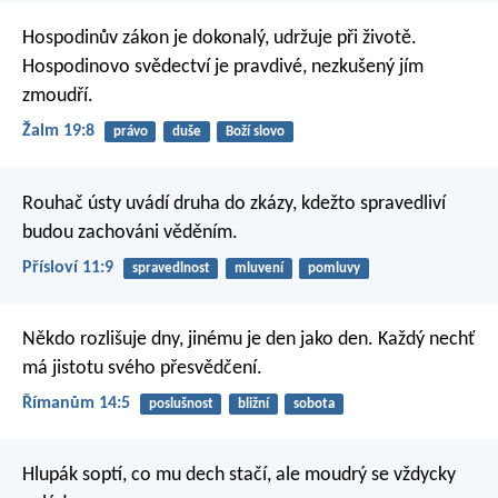
Hospodinův zákon je dokonalý,
udržuje při životě.
Hospodinovo svědectví je pravdivé,
nezkušený jím
zmoudří.
Žalm 19:8
právo
duše
Boží slovo
Rouhač ústy uvádí druha do zkázy,
kdežto spravedliví
budou zachováni věděním.
Přísloví 11:9
spravedlnost
mluvení
pomluvy
Někdo rozlišuje dny, jinému je den jako den. Každý nechť
má jistotu svého přesvědčení.
Římanům 14:5
poslušnost
bližní
sobota
Hlupák soptí, co mu dech stačí,
ale moudrý se vždycky