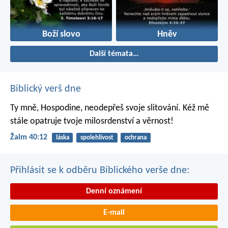
Boží slovo
Hněv
Další témata…
Biblický verš dne
Ty mně, Hospodine, neodepřeš svoje slitování.
Kéž mě
stále opatruje tvoje milosrdenství a věrnost!
Žalm 40:12
láska
spolehlivost
ochrana
Přihlásit se k odběru Biblického verše dne:
Denní oznámení
E-mail