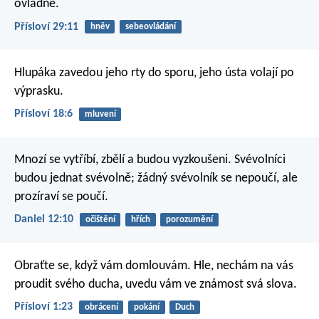
ovládne.
Přísloví 29:11
hněv
sebeovládání
Hlupáka zavedou jeho rty do sporu,
jeho ústa volají po
výprasku.
Přísloví 18:6
mluvení
Mnozí se vytříbí, zbělí a budou vyzkoušeni. Svévolníci
budou jednat svévolně; žádný svévolník se nepoučí, ale
prozíraví se poučí.
Daniel 12:10
očištění
hřích
porozumění
Obraťte se, když vám domlouvám.
Hle, nechám na vás
proudit svého ducha,
uvedu vám ve známost svá slova.
Přísloví 1:23
obrácení
pokání
Duch