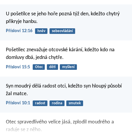
U pošetilce se jeho hoře pozná týž den,
kdežto chytrý
přikryje hanbu.
Přísloví 12:16
hněv
sebeovládání
Pošetilec znevažuje otcovské kárání,
kdežto kdo na
domluvy dbá, jedná chytře.
Přísloví 15:5
Otec
děti
myšlení
Syn moudrý dělá radost otci,
kdežto syn hloupý působí
žal matce.
Přísloví 10:1
radost
rodina
smutek
Otec spravedlivého velice jásá,
zplodil moudrého a
raduje se z něho.