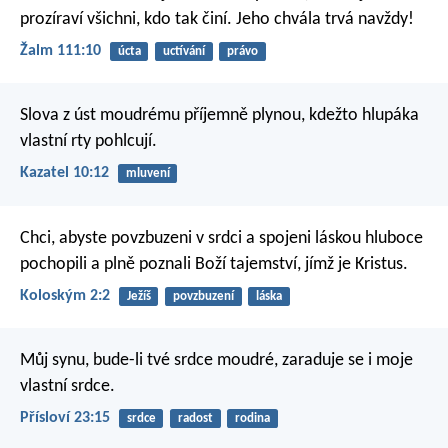
prozíraví všichni, kdo tak činí.
Jeho chvála trvá navždy!
Žalm 111:10
úcta
uctívání
právo
Slova z úst moudrému příjemně plynou,
kdežto hlupáka
vlastní rty pohlcují.
Kazatel 10:12
mluvení
Chci, abyste povzbuzeni v srdci a spojeni láskou hluboce
pochopili a plně poznali Boží tajemství, jímž je Kristus.
Koloským 2:2
Ježíš
povzbuzení
láska
Můj synu, bude-li tvé srdce moudré,
zaraduje se i moje
vlastní srdce.
Přísloví 23:15
srdce
radost
rodina