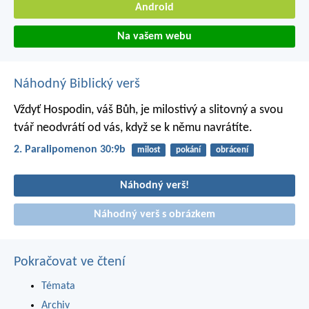
Android
Na vašem webu
Náhodný Biblický verš
Vždyť Hospodin, váš Bůh, je milostivý a slitovný a svou
tvář neodvrátí od vás, když se k němu navrátíte.
2. Paralipomenon 30:9b
milost
pokání
obrácení
Náhodný verš!
Náhodný verš s obrázkem
Pokračovat ve čtení
Témata
Archiv