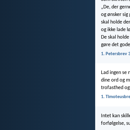
„De, der gerne
og ønsker sig
skal holde der
og ikke lade 
De skal holde 
gøre det gode
1. Petersbrev 
Lad ingen se 
dine ord og m
trofasthed og
1. Timoteusbre
Intet kan skil
forfølgelse, s