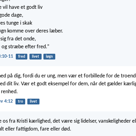
 vil have et godt liv
 gode dage,
es tunge i skak
løgn komme over deres læber.
sig fra det onde,
 og stræbe efter fred.”
3:10-11
fred
livet
løgn
ned på dig, fordi du er ung, men vær et forbillede for de troe
ed dit liv. Vær et godt eksempel for dem, når det gælder kærli
 renhed.
v 4:12
tro
livet
le os fra Kristi kærlighed, det være sig lidelser, vanskeligheder el
ult eller fattigdom, fare eller død.