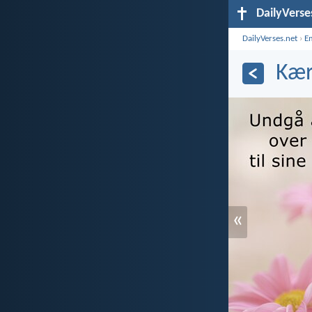
DailyVerse
DailyVerses.net
›
E
Kær
«