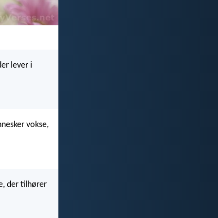
er lever i
ennesker vokse,
, der tilhører