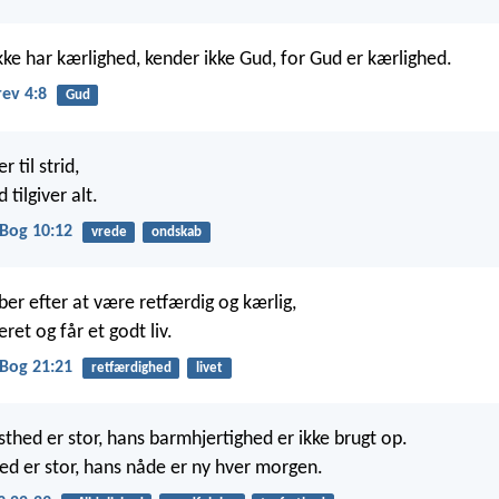
kke har kærlighed, kender ikke Gud, for Gud er kærlighed.
rev 4:8
Gud
 til strid,
tilgiver alt.
Bog 10:12
vrede
ondskab
ber efter at være retfærdig og kærlig,
eret og får et godt liv.
Bog 21:21
retfærdighed
livet
sthed er stor, hans barmhjertighed er ikke brugt op.
ed er stor, hans nåde er ny hver morgen.