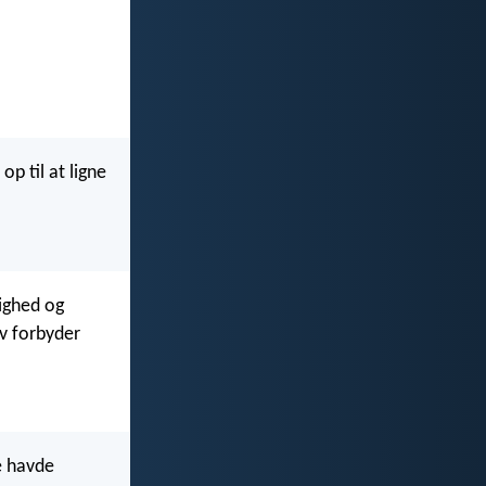
op til at ligne
dighed og
v forbyder
ke havde