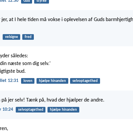
iet 12:30
Gud
styrke
 jer, at I hele tiden må vokse i oplevelsen af Guds barmhjertig
velsigne
fred
lyder således:
 din næste som dig selv.’
igtigste bud.
iet 12:31
loven
hjælpe hinanden
selvoptagethed
 på jer selv! Tænk på, hvad der hjælper de andre.
v 10:24
selvoptagethed
hjælpe hinanden
ren,