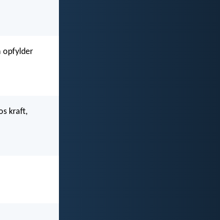
å opfylder
s kraft,