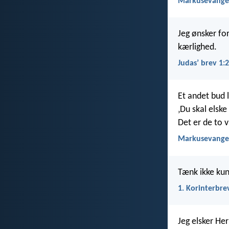
Markusevangel
Jeg ønsker for
kærlighed.
Judasʼ brev 1:2
Et andet bud 
‚Du skal elske
Det er de to v
Markusevangel
Tænk ikke kun
1. Korinterbre
Jeg elsker Her