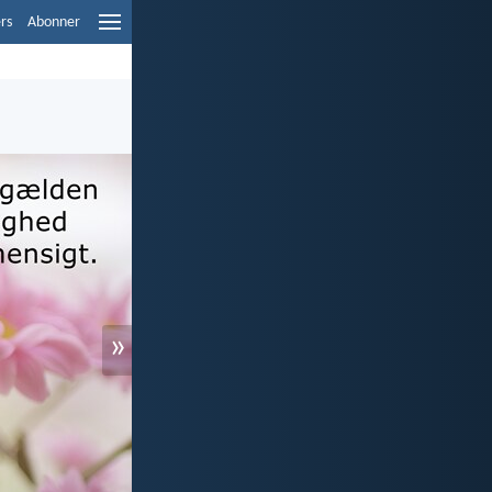
ers
Abonner
»