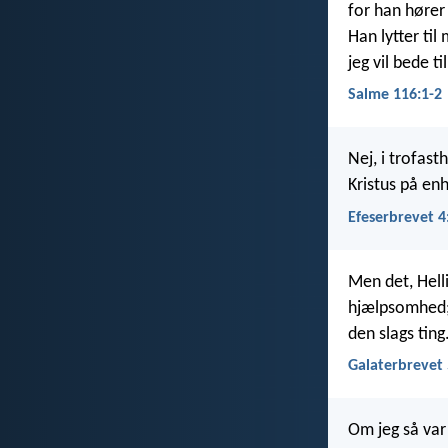
for han hører
Han lytter til
jeg vil bede t
Salme 116:1-2
Nej, i trofast
Kristus på en
Efeserbrevet 4
Men det, Hell
hjælpsomhed;
den slags ting
Galaterbrevet 
Om jeg så var 