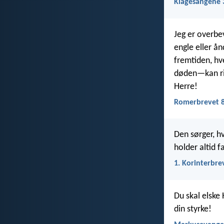
Klagesangene 
Jeg er overbe
engle eller ån
fremtiden, hv
døden—kan riv
Herre!
Romerbrevet 8
Den sørger, h
holder altid f
1. Korinterbre
Du skal elske 
din styrke!