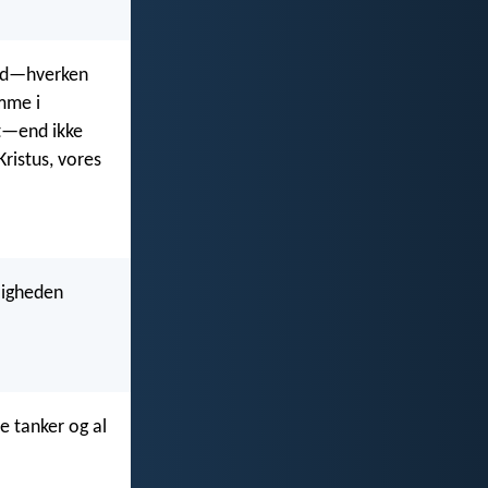
ghed—hverken
omme i
et—end ikke
ristus, vores
rligheden
ne tanker og al