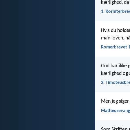
kærlighed, da
1. Korinterbre
Hvis du holde
man loven, nå
Romerbrevet 1
Gud har ikke 
kærlighed og 
2. Timoteusbre
Men jeg siger 
Mattæusevange
Som Skriften s