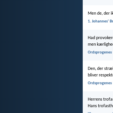
Men de, der i
1. Johannesʼ B
Had provokerer
men kærlighed 
Ordsprogenes 
Den, der stræ
bliver respekt
Ordsprogenes 
Herrens trofa
Hans trofasth