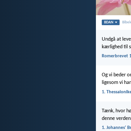
BDAN
Bibel
Undgå at leve
kærlighed til
Romerbrevet 1
Og vi beder om
ligesom vi har 
1. Thessalonik
Tænk, hvor høj
denne verden, 
1. Johannesʼ B