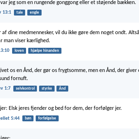
 var jeg som en rungende gonggong eller et støjende bækken.
v 13:1
tale
engle
r af dine medmennesker, vil du ikke gøre dem noget ondt. Alts
r man viser kærlighed.
3:10
loven
hjælpe hinanden
givet os en Ånd, der gør os frygtsomme, men en Ånd, der giver o
sund fornuft.
v 1:7
selvkontrol
styrke
Ånd
jer: Elsk jeres fjender og bed for dem, der forfølger jer.
liet 5:44
bøn
forfølgelse
iger: