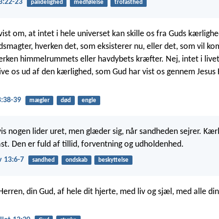
3:22-23
pålidelighed
medfølelse
trofasthed
vist om, at intet i hele universet kan skille os fra Guds kærli
dsmagter, hverken det, som eksisterer nu, eller det, som vil k
erken himmelrummets eller havdybets kræfter. Nej, intet i liv
e os ud af den kærlighed, som Gud har vist os gennem Jesus K
:38-39
mægler
død
engle
vis nogen lider uret, men glæder sig, når sandheden sejrer. Kæ
ast. Den er fuld af tillid, forventning og udholdenhed.
v 13:6-7
sandhed
ondskab
beskyttelse
Herren, din Gud, af hele dit hjerte, med liv og sjæl, med alle di