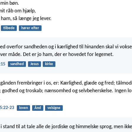
 min bøn.
 mit råb om hjælp,
il ham, så længe jeg lever.
tilbede
hører efter
hed overfor sandheden og i kærlighed til hinanden skal vi vokse 
hver måde. Det er jo ham, der er hovedet for legemet.
:15
sandhed
Jesus
kirke
igånden frembringer i os, er: Kærlighed, glæde og fred; tålmo
 godhed og troskab; nænsomhed og selvbeherskelse. Ingen lo
.
5:22-23
loven
Ånd
velsigne
i stand til at tale alle de jordiske og himmelske sprog, men ik