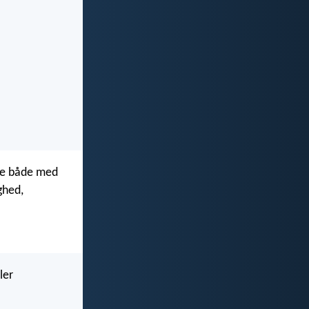
nde både med
ghed,
ler