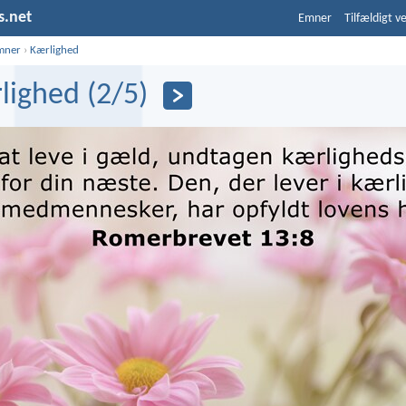
s.net
Emner
Tilfældigt v
mner
›
Kærlighed
lighed (2/5)