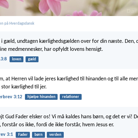
en på Hverdagsdansk
 i gæld, undtagen kærlighedsgælden over for din næste. Den, d
 sine medmennesker, har opfyldt lovens hensigt.
3:8
loven
gæld
, at Herren vil lade jeres kærlighed til hinanden og til alle m
stor kærlighed til jer.
erbrev 3:12
hjælpe hinanden
relationer
t Gud Fader elsker os! Vi må kaldes hans børn, og det er vi! De
forstår os ikke, fordi de ikke forstår, hvem Jesus er.
rev 3:1
Fader
børn
verden