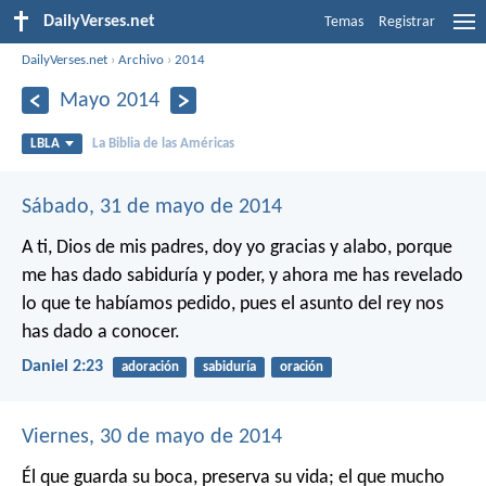
DailyVerses.net
Temas
Registrar
DailyVerses.net
›
Archivo
›
2014
Mayo 2014
LBLA
La Biblia de las Américas
Sábado, 31 de mayo de 2014
A ti, Dios de mis padres, doy yo gracias y alabo,
porque
me has dado sabiduría y poder,
y ahora me has revelado
lo que te habíamos pedido,
pues el asunto del rey nos
has dado a conocer.
Daniel 2:23
adoración
sabiduría
oración
Viernes, 30 de mayo de 2014
Él que guarda su boca, preserva su vida;
el que mucho