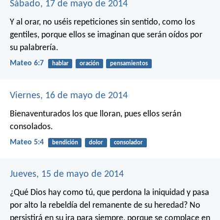
Sábado, 17 de mayo de 2014
Y al orar, no uséis repeticiones sin sentido, como los
gentiles, porque ellos se imaginan que serán oídos por
su palabrería.
Mateo 6:7
hablar
oración
pensamientos
Viernes, 16 de mayo de 2014
Bienaventurados los que lloran, pues ellos serán
consolados.
Mateo 5:4
bendición
dolor
consolador
Jueves, 15 de mayo de 2014
¿Qué Dios hay como tú, que perdona la iniquidad
y pasa
por alto la rebeldía del remanente de su heredad?
No
persistirá en su ira para siempre,
porque se complace en