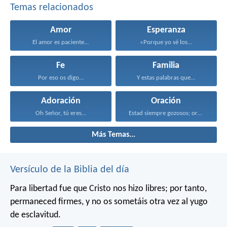
Temas relacionados
Amor
Esperanza
El amor es paciente...
«Porque yo sé los...
Fe
Familia
Por eso os digo...
Y estas palabras que...
Adoración
Oración
Oh Señor, tú eres...
Estad siempre gozosos; orad...
Más Temas...
Versículo de la Biblia del día
Para libertad fue que Cristo nos hizo libres; por tanto,
permaneced firmes, y no os sometáis otra vez al yugo
de esclavitud.