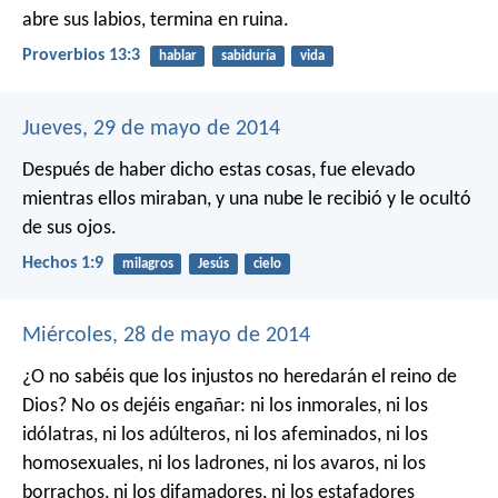
abre sus labios, termina en ruina.
Proverbios 13:3
hablar
sabiduría
vida
Jueves, 29 de mayo de 2014
Después de haber dicho estas cosas, fue elevado
mientras ellos miraban, y una nube le recibió y le ocultó
de sus ojos.
Hechos 1:9
milagros
Jesús
cielo
Miércoles, 28 de mayo de 2014
¿O no sabéis que los injustos no heredarán el reino de
Dios? No os dejéis engañar: ni los inmorales, ni los
idólatras, ni los adúlteros, ni los afeminados, ni los
homosexuales, ni los ladrones, ni los avaros, ni los
borrachos, ni los difamadores, ni los estafadores