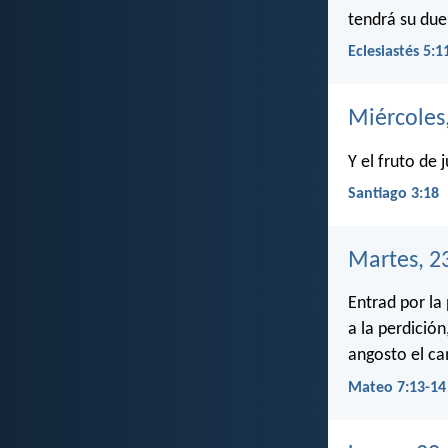
tendrá su due
Eclesiastés 5:1
Miércoles
Y el fruto de 
Santiago 3:18
Martes, 2
Entrad por la
a la perdición
angosto el cam
Mateo 7:13-14