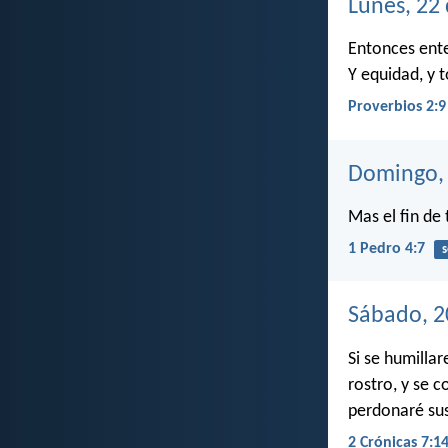
Lunes, 22
Entonces enten
Y equidad, y 
Proverbios 2:9
Domingo, 
Mas el fin de 
1 Pedro 4:7
s
Sábado, 2
Si se humilla
rostro, y se c
perdonaré sus
2 Crónicas 7:1