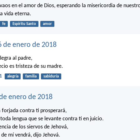
vaos en el amor de Dios, esperando la misericordia de nuestr
a vida eterna.
fe
Espíritu Santo
amor
6 de enero de 2018
alegra al padre,
ecio es tristeza de su madre.
1
alegría
familia
sabiduría
 de enero de 2018
forjada contra ti prosperará,
toda lengua que se levante contra ti en juicio.
encia de los siervos de Jehová,
n de mí vendrá, dijo Jehová.