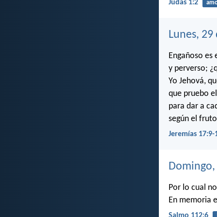
Judas 1:2
amo
Lunes, 29
Engañoso es e
y perverso; ¿
Yo Jehová, qu
que pruebo el
para dar a ca
según el fruto
Jeremías 17:9-
Domingo, 
Por lo cual n
En memoria et
Salmo 112:6