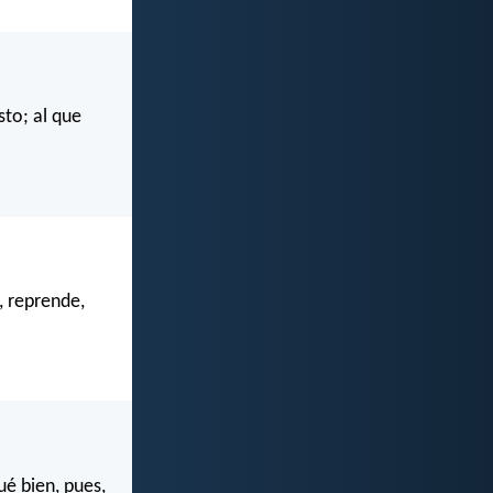
sto; al que
, reprende,
é bien, pues,