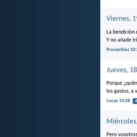
Viernes, 
La bendición 
Y no añade tri
Proverbios 10:
Jueves, 1
Porque ¿quién
los gastos, a 
Lucas 14:28
Miércoles
Pero vosotros