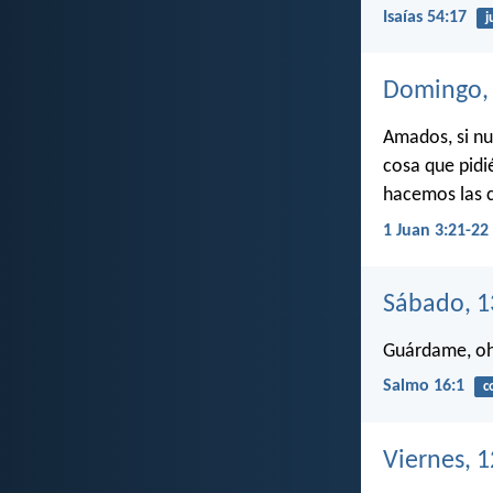
Isaías 54:17
j
Domingo, 
Amados, si nu
cosa que pidi
hacemos las c
1 Juan 3:21-22
Sábado, 1
Guárdame, oh 
Salmo 16:1
c
Viernes, 