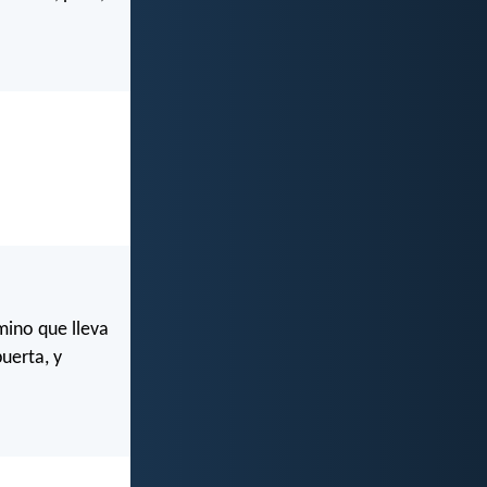
mino que lleva
puerta, y