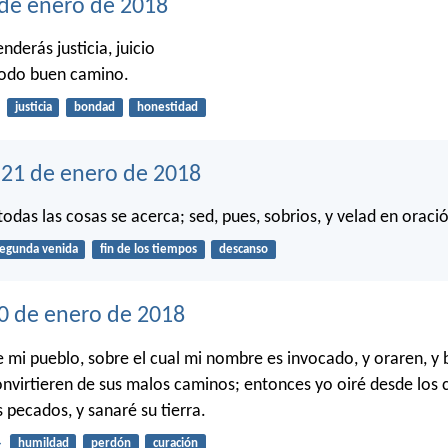
 de enero de 2018
derás justicia, juicio
todo buen camino.
justicia
bondad
honestidad
21 de enero de 2018
todas las cosas se acerca; sed, pues, sobrios, y velad en oraci
egunda venida
fin de los tiempos
descanso
0 de enero de 2018
re mi pueblo, sobre el cual mi nombre es invocado, y oraren, y
onvirtieren de sus malos caminos; entonces yo oiré desde los c
 pecados, y sanaré su tierra.
4
humildad
perdón
curación