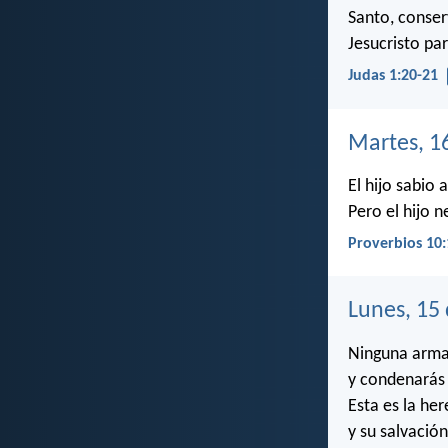
Santo, conser
Jesucristo par
Judas 1:20-21
Martes, 1
El hijo sabio 
Pero el hijo n
Proverbios 10:
Lunes, 15
Ninguna arma 
y condenarás 
Esta es la her
y su salvació