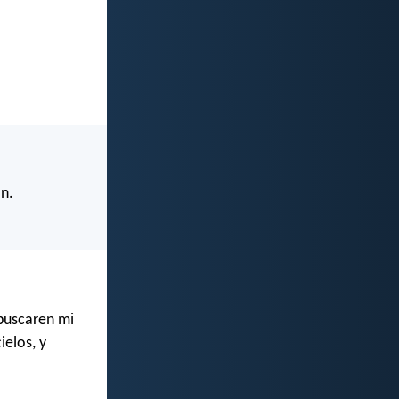
ón.
 buscaren mi
ielos, y