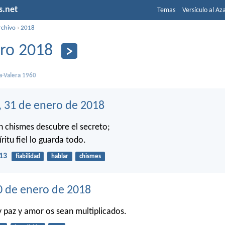
s.net
Temas
Versículo al Az
rchivo
›
2018
ro 2018
a-Valera 1960
, 31 de enero de 2018
n chismes descubre el secreto;
ritu fiel lo guarda todo.
13
fiabilidad
hablar
chismes
0 de enero de 2018
y paz y amor os sean multiplicados.