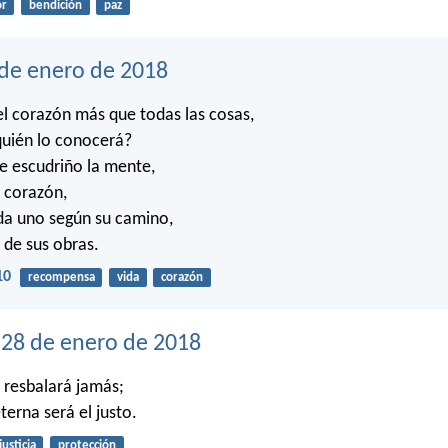
r
bendición
paz
 de enero de 2018
l corazón más que todas las cosas,
quién lo conocerá?
e escudriño la mente,
 corazón,
da uno según su camino,
 de sus obras.
10
recompensa
vida
corazón
28 de enero de 2018
o resbalará jamás;
erna será el justo.
justicia
protección