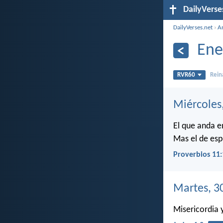
DailyVerse
DailyVerses.net
›
A
Ene
RVR60
Rein
Miércoles
El que anda e
Mas el de espí
Proverbios 11:
Martes, 3
Misericordia 