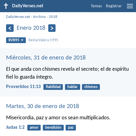
DailyVerses.net
Temas
Registrar
DailyVerses.net
›
Archivo
›
2018
Enero 2018
RVR95
Reina-Valera 1995
Miércoles, 31 de enero de 2018
El que anda con chismes revela el secreto;
el de espíritu
fiel lo guarda íntegro.
Proverbios 11:13
fiabilidad
hablar
chismes
Martes, 30 de enero de 2018
Misericordia, paz y amor os sean multiplicados.
Judas 1:2
amor
bendición
paz