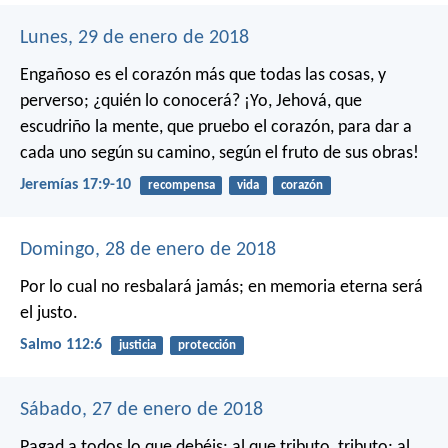
Lunes, 29 de enero de 2018
Engañoso es el corazón
más que todas las cosas, y
perverso;
¿quién lo conocerá?
¡Yo, Jehová, que
escudriño la mente,
que pruebo el corazón,
para dar a
cada uno según su camino,
según el fruto de sus obras!
Jeremías 17:9-10
recompensa
vida
corazón
Domingo, 28 de enero de 2018
Por lo cual no resbalará jamás;
en memoria eterna será
el justo.
Salmo 112:6
justicia
protección
Sábado, 27 de enero de 2018
Pagad a todos lo que debéis: al que tributo, tributo; al