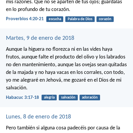
mis razones.
Que no se aparten de tus ojos;
guárdalas
en lo profundo de tu corazón.
Proverbios 4:20-21
escucha
Palabra de Dios
corazón
Martes, 9 de enero de 2018
Aunque la higuera no florezca
ni en las vides haya
frutos,
aunque falte el producto del olivo
y los labrados
no den mantenimiento,
aunque las ovejas sean quitadas
de la majada
y no haya vacas en los corrales,
con todo,
yo me alegraré en Jehová,
me gozaré en el Dios de mi
salvación.
Habacuc 3:17-18
alegría
salvación
adoración
Lunes, 8 de enero de 2018
Pero también si alguna cosa padecéis por causa de la