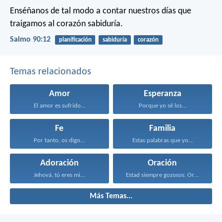
Enséñanos de tal modo a contar nuestros días
que
traigamos al corazón sabiduría.
Salmo 90:12
planificación
sabiduría
corazón
Temas relacionados
Amor
Esperanza
El amor es sufrido...
Porque yo sé los...
Fe
Familia
Por tanto, os digo...
Estas palabras que yo...
Adoración
Oración
Jehová, tú eres mi...
Estad siempre gozosos. Orad...
Más Temas...