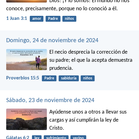
Dios! ¡Y lo somos! El mundo no nos
conoce, precisamente, porque no lo conoció a él.
1 Juan 3:1
amor
Padre
niños
Domingo, 24 de noviembre de 2024
El necio desprecia la corrección de
su padre;
el que la acepta demuestra
prudencia.
Proverbios 15:5
Padre
sabiduría
niños
Sábado, 23 de noviembre de 2024
Ayúdense unos a otros a llevar sus
cargas y así cumplirán la ley de
Cristo.
Gálatas 6:2
ley
sufrimiento
vecino