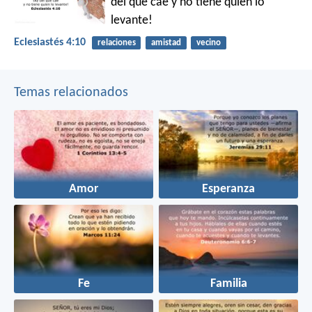
del que cae
y no tiene quien lo
levante!
Eclesiastés 4:10
relaciones
amistad
vecino
Temas relacionados
Amor
Esperanza
Fe
Familia