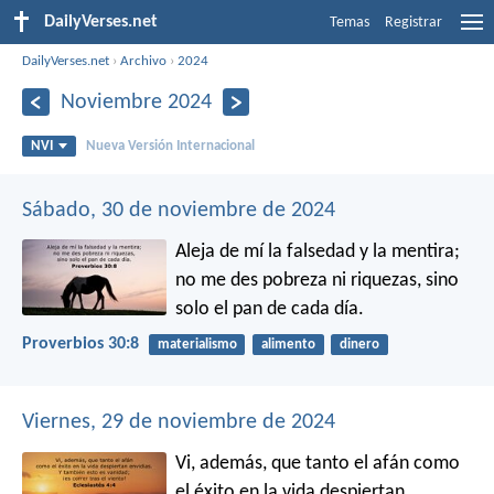
DailyVerses.net
Temas
Registrar
DailyVerses.net
›
Archivo
›
2024
Noviembre 2024
NVI
Nueva Versión Internacional
Sábado, 30 de noviembre de 2024
Aleja de mí la falsedad y la mentira;
no me des pobreza ni riquezas,
sino
solo el pan de cada día.
Proverbios 30:8
materialismo
alimento
dinero
Viernes, 29 de noviembre de 2024
Vi, además, que tanto el afán como
el éxito en la vida despiertan