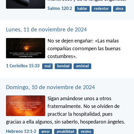
Salmo 120:2
hablar
redentor
alma
Lunes, 11 de noviembre de 2024
No se dejen engañar: «Las malas
compañías corrompen las buenas
costumbres».
1 Corintios 15:33
mal
bondad
amistad
Domingo, 10 de noviembre de 2024
Sigan amándose unos a otros
fraternalmente. No se olviden de
practicar la hospitalidad, pues
gracias a ella algunos, sin saberlo, hospedaron ángeles.
Hebreos 13:1-2
amor
amabilidad
vecino