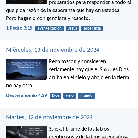
preparados para responder a todo el
que pida razón de la esperanza que hay en ustedes.
Pero háganlo con gentileza y respeto.
1 Pedro 3:15
evangelización
Jesús
esperanza
Miércoles, 13 de noviembre de 2024
Reconozcan y consideren
seriamente hoy que el S
eñor
es Dios
arriba en el cielo y abajo en la tierra;
no hay otro.
Deuteronomio 4:39
Dios
cielo
mundo
Martes, 12 de noviembre de 2024
S
eñor
, líbrame
de los labios
mentirosos
y de la lengua engañosa.