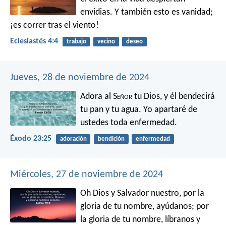
envidias. Y también esto es vanidad;
¡es correr tras el viento!
Eclesiastés 4:4
trabajo
vecino
deseo
Jueves, 28 de noviembre de 2024
Adora al S
eñor
tu Dios, y él bendecirá
tu pan y tu agua. Yo apartaré de
ustedes toda enfermedad.
Éxodo 23:25
adoración
bendición
enfermedad
Miércoles, 27 de noviembre de 2024
Oh Dios y Salvador nuestro,
por la
gloria de tu nombre, ayúdanos;
por
la gloria de tu nombre, líbranos y