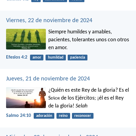
Viernes, 22 de noviembre de 2024
Siempre humildes y amables,
pacientes, tolerantes unos con otros
en amor.
Efesios 4:2
amor
humildad
paciencia
Jueves, 21 de noviembre de 2024
¿Quién es este Rey de la gloria?
Es el
S
eñor
de los Ejércitos;
¡él es el Rey
de la gloria!
Selah
Salmo 24:10
adoración
reino
reconocer