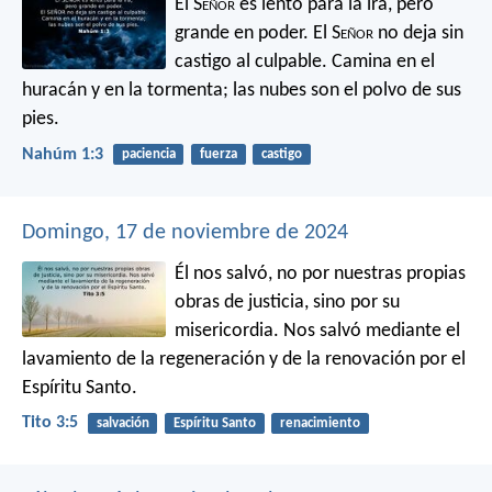
El S
eñor
es lento para la ira,
pero
grande en poder.
El S
eñor
no deja sin
castigo al culpable.
Camina en el
huracán y en la tormenta;
las nubes son el polvo de sus
pies.
Nahúm 1:3
paciencia
fuerza
castigo
Domingo, 17 de noviembre de 2024
Él nos salvó, no por nuestras propias
obras de justicia, sino por su
misericordia. Nos salvó mediante el
lavamiento de la regeneración y de la renovación por el
Espíritu Santo.
Tito 3:5
salvación
Espíritu Santo
renacimiento