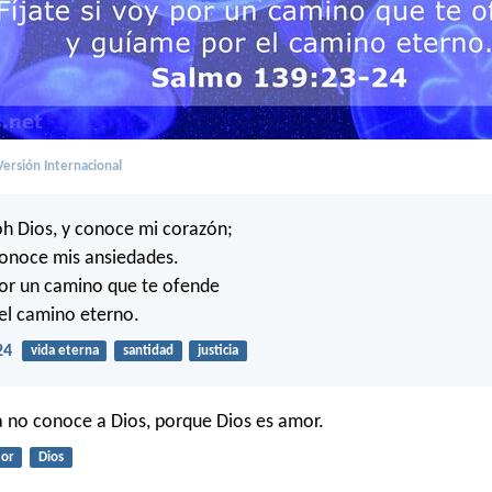
ersión Internacional
h Dios, y conoce mi corazón;
onoce mis ansiedades.
 por un camino que te ofende
el camino eterno.
24
vida eterna
santidad
justicia
 no conoce a Dios, porque Dios es amor.
or
Dios