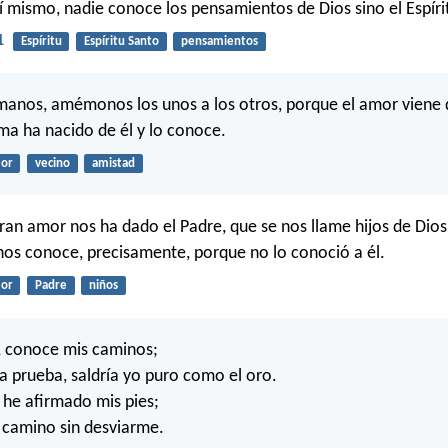
sí mismo, nadie conoce los pensamientos de Dios sino el Espíri
1
Espíritu
Espíritu Santo
pensamientos
anos, amémonos los unos a los otros, porque el amor viene 
ma ha nacido de él y lo conoce.
or
vecino
amistad
gran amor nos ha dado el Padre, que se nos llame hijos de Dios
os conoce, precisamente, porque no lo conoció a él.
or
Padre
niños
, conoce mis caminos;
 a prueba, saldría yo puro como el oro.
 he afirmado mis pies;
 camino sin desviarme.