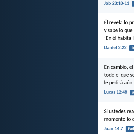
Job 23:10-11
Él revela lo 
y sabe lo que
¡En él habita l
Daniel 2:22
t
En cambio, el
todo el que s
le pedirá aún
Lucas 12:48
j
Si ustedes re
momento lo c
Juan 14:7
Pad