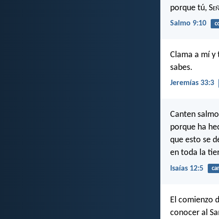
porque tú, S
e
Salmo 9:10
c
Clama a mí y 
sabes.
Jeremías 33:3
Canten salmos
porque ha hec
que esto se d
en toda la tie
Isaías 12:5
ca
El comienzo de
conocer al Sa