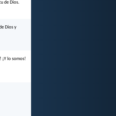
tu de Dios.
de Dios y
! ¡Y lo somos!