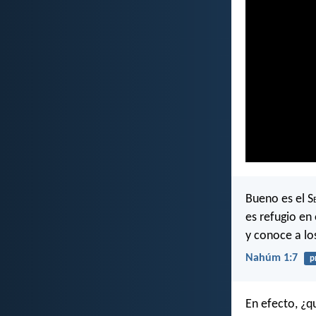
Bueno es el S
es refugio en 
y conoce a lo
Nahúm 1:7
p
En efecto, ¿q