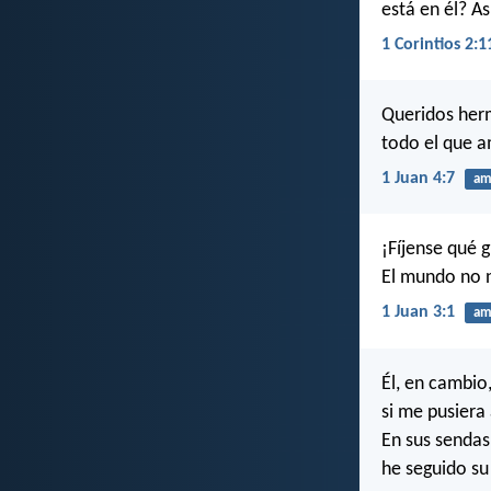
está en él? A
1 Corintios 2:1
Queridos herm
todo el que a
1 Juan 4:7
am
¡Fíjense qué 
El mundo no n
1 Juan 3:1
am
Él, en cambio
si me pusiera
En sus sendas
he seguido su