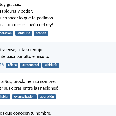
doy gracias.
abiduría y poder;
a conocer lo que te pedimos.
 a conocer el sueño del rey!
doración
sabiduría
oración
tra enseguida su enojo,
te pasa por alto el insulto.
16
cólera
autocontrol
sabiduría
 S
eñor
; proclamen su nombre.
r sus obras entre las naciones!
hablar
evangelización
adoración
 los que conocen tu nombre,