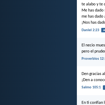
te alabo y te 
Me has dado s
me has dado 
¡Nos has dado
Daniel 2:23
a
El necio mues
pero el pruden
Proverbios 12:
Den gracias al
¡Den a conoce
Salmo 105:1
En ti confían