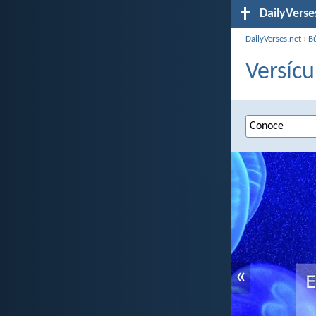
DailyVerse
DailyVerses.net
›
B
Versícu
«