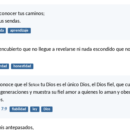
conocer tus caminos;
us sendas.
ida
aprendizaje
ncubierto que no llegue a revelarse ni nada escondido que no
rdad
honestidad
conoce que el S
eñor
tu Dios es el único Dios, el Dios fiel, que 
 generaciones y muestra su fiel amor a quienes lo aman y obe
s.
 7:9
fiabilidad
ley
Dios
 mis antepasados,