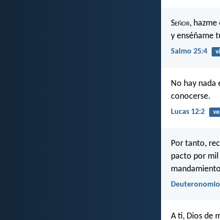
S
eñor
, hazme 
y enséñame t
Salmo 25:4
v
No hay nada e
conocerse.
Lucas 12:2
ve
Por tanto, re
pacto por mil
mandamiento
Deuteronomio
A ti, Dios de