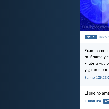
NVI
Nueva V
Examíname, o
pruébame y c
Fíjate si voy
y guíame por 
Salmo 139:23-
El que no ama
1 Juan 4:8
am