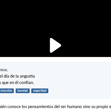
eñor
;
el día de la angustia
s que en él confían.
rotección
bondad
seguridad
uién conoce los pensamientos del ser humano sino su propio e