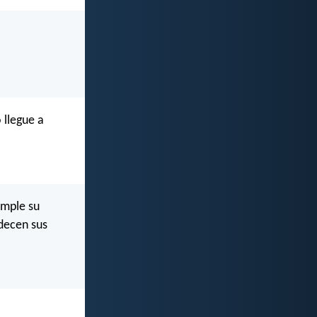
 llegue a
cumple su
decen sus