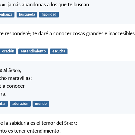
ñor
, jamás abandonas a los que te buscan.
onfianza
búsqueda
fiabilidad
te responderé; te daré a conocer cosas grandes e inaccesibles
oración
entendimiento
escucha
 al S
eñor
,
ho maravillas;
é a conocer
rra.
ntar
adoración
mundo
 la sabiduría es el temor del S
eñor
;
nto es tener entendimiento.