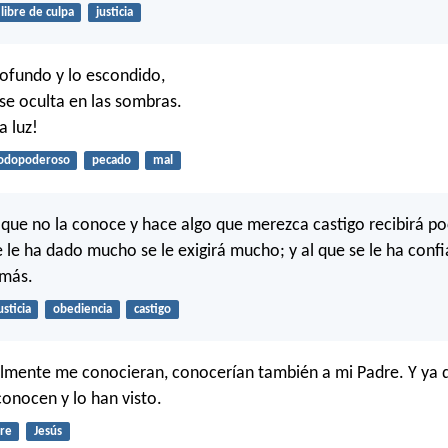
libre de culpa
justicia
profundo y lo escondido,
 se oculta en las sombras.
a luz!
odopoderoso
pecado
mal
 que no la conoce y hace algo que merezca castigo recibirá po
e le ha dado mucho se le exigirá mucho; y al que se le ha con
 más.
usticia
obediencia
castigo
almente me conocieran, conocerían también a mi Padre. Y ya 
onocen y lo han visto.
re
Jesús