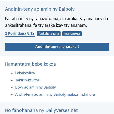
Andinin-teny ao amin'ny Baiboly
Fa raha misy ny fahazotoana, dia araka izay ananany no
ankasitrahana, fa tsy araka izay tsy ananany.
2 Korintiana 8:12
fankaherezana
manomeza
fahalalahan-tanana
Andinin-teny manaraka !
Hamantatra bebe kokoa
Lohahevitra
Tahirin-kevitra
Boky ao amin'ny Baiboly
Andin-teny ao amin'ny Baiboly malaza indrindra
Ho fanohanana ny DailyVerses.net