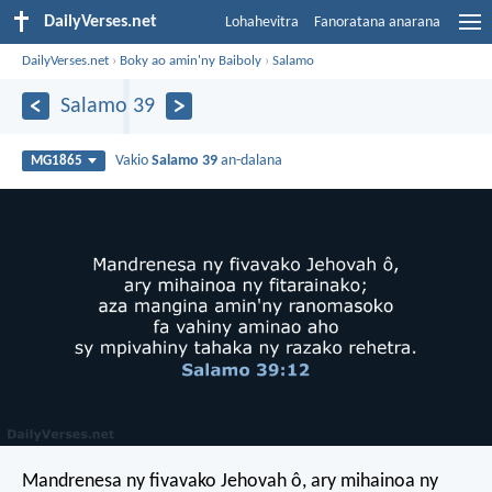
DailyVerses.net
Lohahevitra
Fanoratana anarana
DailyVerses.net
›
Boky ao amin'ny Baiboly
›
Salamo
Salamo 39
Vakio
Salamo 39
an-dalana
MG1865
Mandrenesa ny fivavako Jehovah ô,
ary mihainoa ny