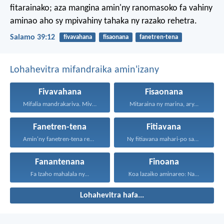
fitarainako;
aza mangina amin'ny ranomasoko
fa vahiny
aminao aho
sy mpivahiny tahaka ny razako rehetra.
Salamo 39:12
fivavahana
fisaonana
fanetren-tena
Lohahevitra mifandraika amin'izany
Fivavahana
Fisaonana
Mifalia mandrakariva. Mivavaha, ka...
Mitaraina ny marina, ary...
Fanetren-tena
Fitiavana
Amin'ny fanetren-tena rehetra sy...
Ny fitiavana mahari-po sady...
Fanantenana
Finoana
Fa Izaho mahalala ny...
Koa lazaiko aminareo: Na...
Lohahevitra hafa...