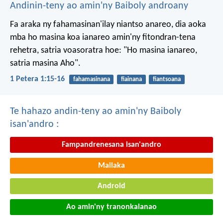
Andinin-teny ao amin'ny Baiboly androany
Fa araka ny fahamasinan'ilay niantso anareo, dia aoka
mba ho masina koa ianareo amin'ny fitondran-tena
rehetra, satria voasoratra hoe: "Ho masina ianareo,
satria masina Aho".
1 Petera 1:15-16
fahamasinana
fiainana
fiantsoana
Te hahazo andin-teny ao amin'ny Baiboly
isan'andro :
Fampandrenesana isan'andro
Mailaka
Android
Ao amin'ny tranonkalanao