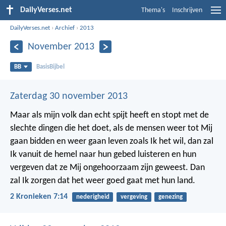
DailyVerses.net
Thema's
Inschrijven
DailyVerses.net
›
Archief
›
2013
November 2013
BB
BasisBijbel
Zaterdag 30 november 2013
Maar als mijn volk dan echt spijt heeft en stopt met de
slechte dingen die het doet, als de mensen weer tot Mij
gaan bidden en weer gaan leven zoals Ik het wil, dan zal
Ik vanuit de hemel naar hun gebed luisteren en hun
vergeven dat ze Mij ongehoorzaam zijn geweest. Dan
zal Ik zorgen dat het weer goed gaat met hun land.
2 Kronieken 7:14
nederigheid
vergeving
genezing