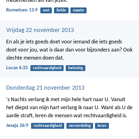
medemensen als van jezelf."
Romeinen 13:9
wet
liefde
naaste
Vrijdag 22 november 2013
En als je iets goeds doet voor iemand die iets goeds
doet voor jou, wat is daar dan voor bijzonders aan? Ook
slechte mensen doen dat.
Lucas 6:33
rechtvaardigheid
beloning
Donderdag 21 november 2013
's Nachts verlang ik met mijn hele hart naar U.
Vanuit
het diepst van mijn hart verlang ik naar U.
Want als U de
aarde straft,
leren de mensen wat rechtvaardigheid is.
Jesaja 26:9
rechtvaardigheid
veroordeling
leren