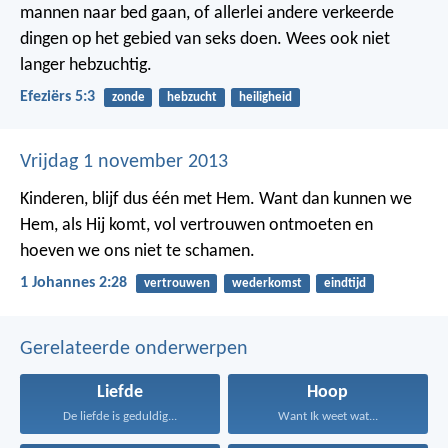
mannen naar bed gaan, of allerlei andere verkeerde
dingen op het gebied van seks doen. Wees ook niet
langer hebzuchtig.
Efeziërs 5:3
zonde
hebzucht
heiligheid
Vrijdag 1 november 2013
Kinderen, blijf dus één met Hem. Want dan kunnen we
Hem, als Hij komt, vol vertrouwen ontmoeten en
hoeven we ons niet te schamen.
1 Johannes 2:28
vertrouwen
wederkomst
eindtijd
Gerelateerde onderwerpen
Liefde
Hoop
De liefde is geduldig...
Want Ik weet wat...