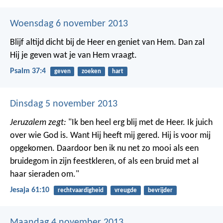
Woensdag 6 november 2013
Blijf altijd dicht bij de Heer en geniet van Hem.
Dan zal
Hij je geven wat je van Hem vraagt.
Psalm 37:4
geven
zoeken
hart
Dinsdag 5 november 2013
Jeruzalem zegt:
"Ik ben heel erg blij met de Heer.
Ik juich
over wie God is.
Want Hij heeft mij gered.
Hij is voor mij
opgekomen.
Daardoor ben ik nu net zo mooi als een
bruidegom in zijn feestkleren,
of als een bruid met al
haar sieraden om."
Jesaja 61:10
rechtvaardigheid
vreugde
bevrijder
Maandag 4 november 2013