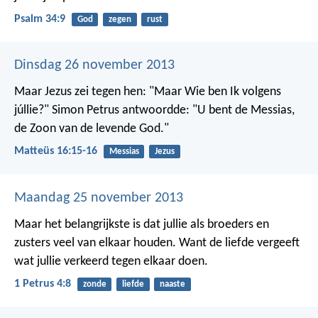
Psalm 34:9
God
zegen
rust
Dinsdag 26 november 2013
Maar Jezus zei tegen hen: "Maar Wie ben Ik volgens
júllie?" Simon Petrus antwoordde: "U bent de Messias,
de Zoon van de levende God."
Matteüs 16:15-16
Messias
Jezus
Maandag 25 november 2013
Maar het belangrijkste is dat jullie als broeders en
zusters veel van elkaar houden. Want de liefde vergeeft
wat jullie verkeerd tegen elkaar doen.
1 Petrus 4:8
zonde
liefde
naaste