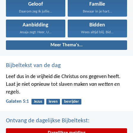
Geloof
Familie
Daarom zeg Ik jullie...
Bewaar in je hart...
Aanbidding
Bidden
Jesaja zegt: Heer, U...
Wees altijd blij. Bid...
Meer Thema's...
Bijbeltekst van de dag
Leef dus in de vrijheid die Christus ons gegeven heeft.
Laat je niet opnieuw tot slaven maken
van wetten en
regels
.
Galaten 5:1
Jezus
leven
bevrijder
Ontvang de dagelijkse Bijbeltekst:
Dagelijkse melding