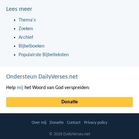
Lees meer
Thema's
Zoeken
Archief
Bijbelboeken
Populairste Bijbelteksten
Ondersteun DailyVerses.net
Help
mij
het Woord van God verspreiden:
Donatie
Over mij
Donatie
Contact
Privacy policy
© 2026 DailyVerses.net