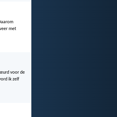
 Daarom
 weer met
ekeurd voor de
ord ik zelf
!