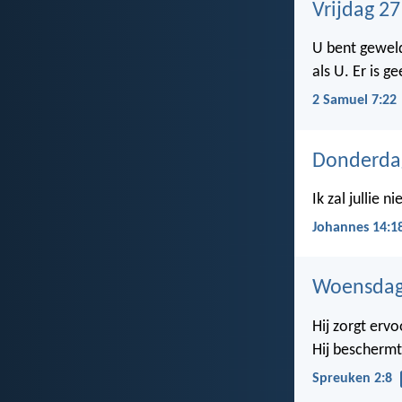
Vrijdag 2
U bent geweld
als U. Er is 
2 Samuel 7:22
Donderda
Ik zal jullie 
Johannes 14:1
Woensdag
Hij zorgt ervo
Hij beschermt 
Spreuken 2:8