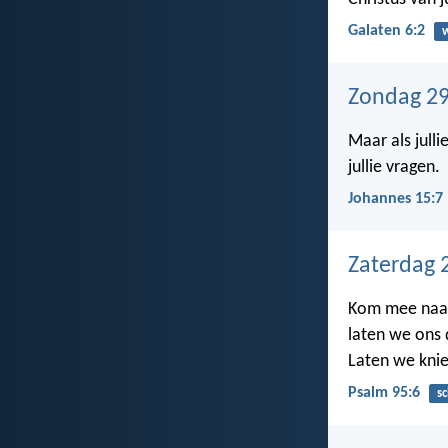
Galaten 6:2
Zondag 29
Maar als jullie
jullie vragen.
Johannes 15:7
Zaterdag 
Kom mee naar
laten we ons 
Laten we knie
Psalm 95:6
s