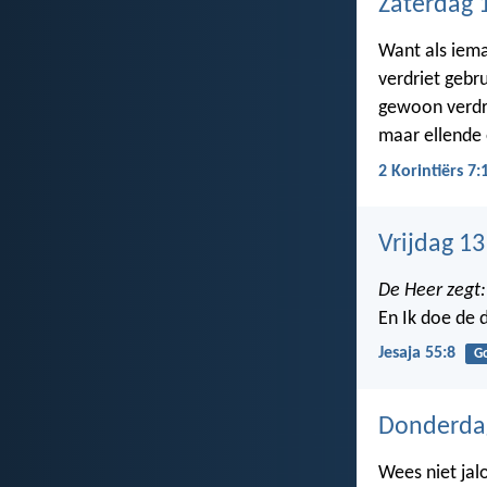
Zaterdag 
Want als iema
verdriet gebr
gewoon verdri
maar ellende
2 Korintiërs 7:
Vrijdag 1
De Heer zegt:
En Ik doe de 
Jesaja 55:8
G
Donderda
Wees niet jal