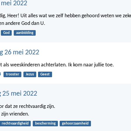
7 mei 2022
ig, Heer! Uit alles wat we zelf hebben gehoord weten we zeke
geen andere God dan U.
God
aanbidding
g 26 mei 2022
niet als weeskinderen achterlaten. Ik kom naar jullie toe.
8
trooster
Jezus
Geest
 25 mei 2022
or dat ze rechtvaardig zijn.
zijn vrienden.
rechtvaardigheid
bescherming
gehoorzaamheid