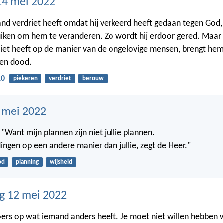
14 mei 2022
nd verdriet heeft omdat hij verkeerd heeft gedaan tegen God,
uiken om hem te veranderen. Zo wordt hij erdoor gered. Maar
et heeft op de manier van de ongelovige mensen, brengt hem
 en dood.
10
piekeren
verdriet
berouw
3 mei 2022
"Want mijn plannen zijn niet jullie plannen.
dingen op een andere manier dan jullie, zegt de Heer."
od
planning
wijsheid
g 12 mei 2022
oers op wat iemand anders heeft. Je moet niet willen hebben 