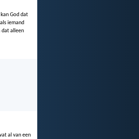
 kan God dat
 als iemand
 dat alleen
wat al van een