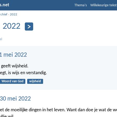
s.net
Thema's
Willekeurige tekst
rchief
›
2022
 2022
el
1 mei 2022
geeft wijsheid.
egt, is wijs en verstandig.
Woord van God
wijsheid
30 mei 2022
et de moeilijke dingen in het leven. Want dan doe je wat de w
llie wil.