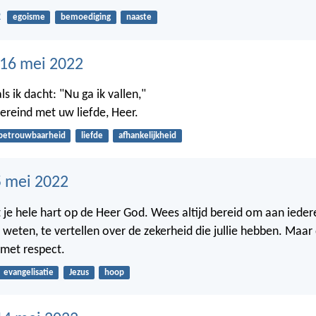
2
egoisme
bemoediging
naaste
16 mei 2022
s ik dacht: "Nu ga ik vallen,"
ereind met uw liefde, Heer.
betrouwbaarheid
liefde
afhankelijkheid
 mei 2022
je hele hart op de Heer God. Wees altijd bereid om aan ieder
 weten, te vertellen over de zekerheid die jullie hebben. Maar
 met respect.
evangelisatie
Jezus
hoop