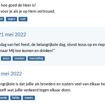
 hoe goed de Heer is!
k voor je als je op Hem vertrouwt.
od
zegen
rust
21 mei 2022
dag van het feest, de belangrijkste dag, stond Jezus op en riep:
 naar Mij toe komen en drinken!"
Jezus
voedsel
toerusting
0 mei 2022
grijkste is dat jullie als broeders en zusters veel van elkaar
eeft wat jullie verkeerd tegen elkaar doen.
zonde
liefde
naaste