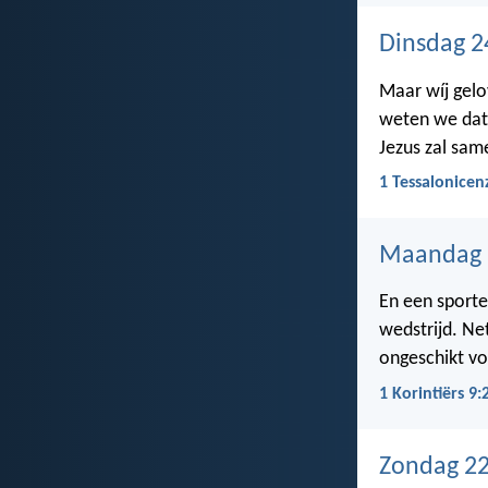
Dinsdag 2
Maar wíj gelo
weten we dat 
Jezus zal sa
1 Tessalonicen
Maandag 
En een sporter
wedstrijd. Ne
ongeschikt v
1 Korintiërs 9:
Zondag 22