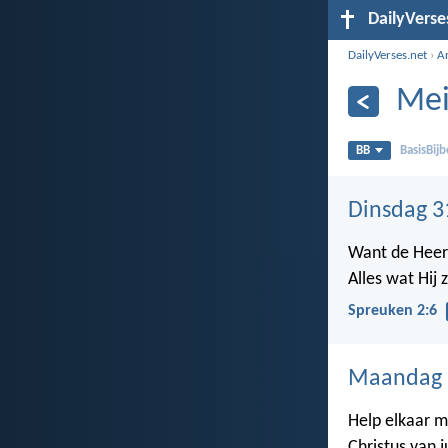
DailyVerse
DailyVerses.net
›
A
Mei
BB
BasisBijb
Dinsdag 3
Want de Heer 
Alles wat Hij z
Spreuken 2:6
Maandag 
Help elkaar m
Christus van ju