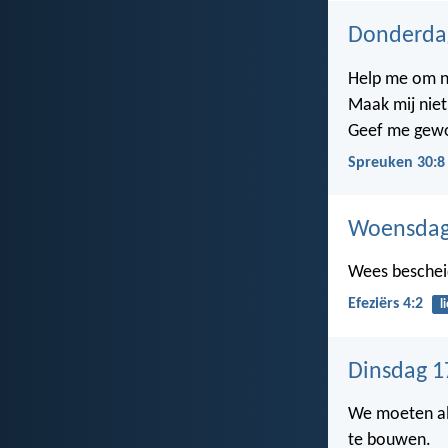
Donderda
Help me om noo
Maak mij niet 
Geef me gewo
Spreuken 30:8
Woensdag
Wees bescheid
Efeziërs 4:2
l
Dinsdag 1
We moeten al
te bouwen.