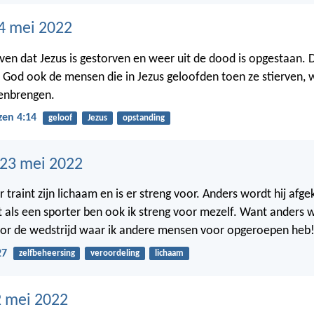
4 mei 2022
ven dat Jezus is gestorven en weer uit de dood is opgestaan.
God ook de mensen die in Jezus geloofden toen ze stierven,
menbrengen.
zen 4:14
geloof
Jezus
opstanding
23 mei 2022
 traint zijn lichaam en is er streng voor. Anders wordt hij afg
t als een sporter ben ook ik streng voor mezelf. Want anders w
oor de wedstrijd waar ik andere mensen voor opgeroepen heb
27
zelfbeheersing
veroordeling
lichaam
 mei 2022