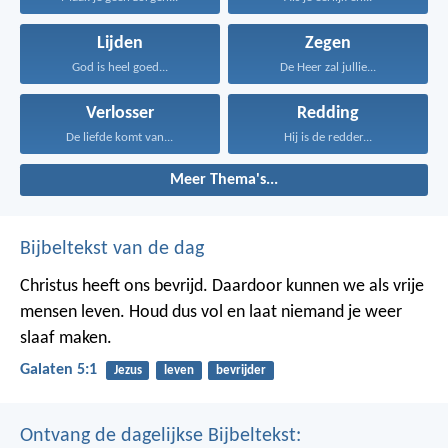
Lijden
Zegen
God is heel goed...
De Heer zal jullie...
Verlosser
Redding
De liefde komt van...
Hij is de redder...
Meer Thema's...
Bijbeltekst van de dag
Christus heeft ons bevrijd. Daardoor kunnen we als vrije
mensen leven. Houd dus vol en laat niemand je weer
slaaf maken.
Galaten 5:1
Jezus
leven
bevrijder
Ontvang de dagelijkse Bijbeltekst: