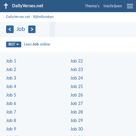
DailyVerses.net
Thema's
Inschrijven
DailyVerses.net
›
Bijbelboeken
Job
Lees
Job
online
BGT
Job 1
Job 22
Job 2
Job 23
Job 3
Job 24
Job 4
Job 25
Job 5
Job 26
Job 6
Job 27
Job 7
Job 28
Job 8
Job 29
Job 9
Job 30