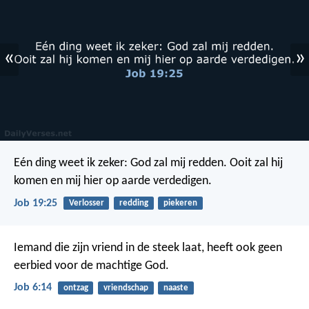
«
»
Eén ding weet ik zeker: God zal mij redden.
Ooit zal hij
komen en mij hier op aarde verdedigen.
Job 19:25
Verlosser
redding
piekeren
Iemand die zijn vriend in de steek laat,
heeft ook geen
eerbied voor de machtige God.
Job 6:14
ontzag
vriendschap
naaste