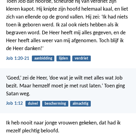
Toen Job dat hoorde, scheurde hij van verdriet zijn
kleren kapot. Hij knipte zijn hoofd helemaal kaal, en liet
zich van ellende op de grond vallen. Hij zei: ‘Ik had niets
toen ik geboren werd. Ik zal ook niets hebben als ik
begraven word. De Heer heeft mij alles gegeven, en de
Heer heeft alles weer van mij afgenomen. Toch blijf ik
de Heer danken!’
Job 1:20-21
aanbidding
lijden
verdriet
‘Goed,’ zei de Heer, ‘doe wat je wilt met alles wat Job
bezit. Maar hemzelf moet je met rust laten.’
Toen ging
Satan weg.
Job 1:12
duivel
bescherming
almachtig
Ik heb nooit naar jonge vrouwen gekeken,
dat had ik
mezelf plechtig beloofd.