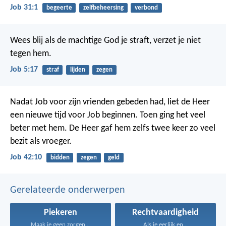
Job 31:1
begeerte
zelfbeheersing
verbond
Wees blij als de machtige God je straft,
verzet je niet
tegen hem.
Job 5:17
straf
lijden
zegen
Nadat Job voor zijn vrienden gebeden had, liet de Heer
een nieuwe tijd voor Job beginnen. Toen ging het veel
beter met hem. De Heer gaf hem zelfs twee keer zo veel
bezit als vroeger.
Job 42:10
bidden
zegen
geld
Gerelateerde onderwerpen
Piekeren
Rechtvaardigheid
Maak je geen zorgen...
Als je eerlijk en...