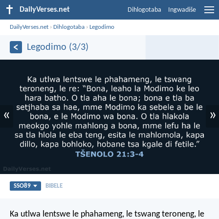
DailyVerses.net
Dihlogotaba
Ingwadiše
DailyVerses.net
›
Dihlogotaba
›
Legodimo
Legodimo (3/3)
«
»
SSO89
BIBELE
Ka utlwa lentswe le phahameng, le tswang teroneng, le