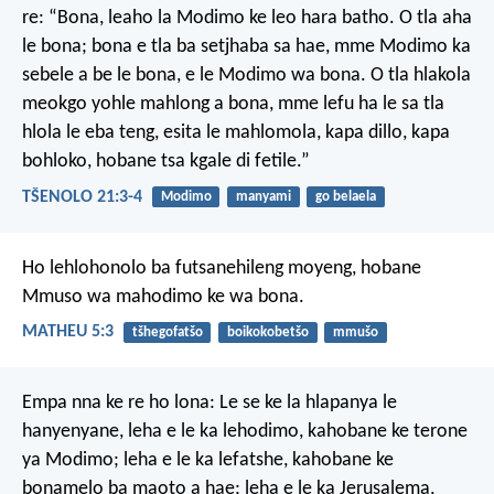
re: “Bona, leaho la Modimo ke leo hara batho. O tla aha
le bona; bona e tla ba setjhaba sa hae, mme Modimo ka
sebele a be le bona, e le Modimo wa bona. O tla hlakola
meokgo yohle mahlong a bona, mme lefu ha le sa tla
hlola le eba teng, esita le mahlomola, kapa dillo, kapa
bohloko, hobane tsa kgale di fetile.”
TŠENOLO 21:3-4
Modimo
manyami
go belaela
Ho lehlohonolo
ba futsanehileng moyeng,
hobane
Mmuso wa mahodimo
ke wa bona.
MATHEU 5:3
tšhegofatšo
boikokobetšo
mmušo
Empa nna ke re ho lona: Le se ke la hlapanya le
hanyenyane, leha e le ka lehodimo, kahobane ke terone
ya Modimo; leha e le ka lefatshe, kahobane ke
bonamelo ba maoto a hae; leha e le ka Jerusalema,