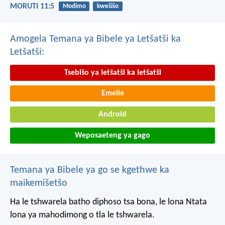
MORUTI 11:5
Modimo
kwešišo
Amogela Temana ya Bibele ya Letšatši ka
Letšatši:
Tsebišo ya letšatši ka letšatši
Emeile
Android
Weposaeteng ya gago
Temana ya Bibele ya go se kgethwe ka
maikemišetšo
Ha le tshwarela batho diphoso tsa bona, le lona Ntata
lona ya mahodimong o tla le tshwarela.