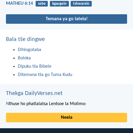
MATHEU 6:14
sebe
kgaugelo
tshwarelo
Temana ya go latela!
Bala tše dingwe
Dihlogotaba
Boloka
Dipuku tša Bibele
Ditemana tša go Tuma Kudu
Thekga DailyVerses.net
N
thuse ho phatlalatsa Lentsoe la Molimo:
Neela