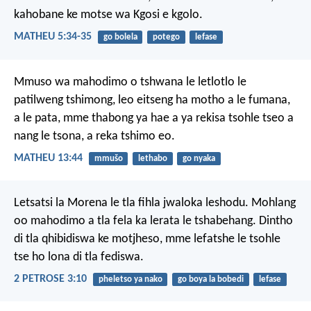
kahobane ke motse wa Kgosi e kgolo.
MATHEU 5:34-35
go bolela
potego
lefase
Mmuso wa mahodimo o tshwana le letlotlo le
patilweng tshimong, leo eitseng ha motho a le fumana,
a le pata, mme thabong ya hae a ya rekisa tsohle tseo a
nang le tsona, a reka tshimo eo.
MATHEU 13:44
mmušo
lethabo
go nyaka
Letsatsi la Morena le tla fihla jwaloka leshodu. Mohlang
oo mahodimo a tla fela ka lerata le tshabehang. Dintho
di tla qhibidiswa ke motjheso, mme lefatshe le tsohle
tse ho lona di tla fediswa.
2 PETROSE 3:10
pheletso ya nako
go boya la bobedi
lefase