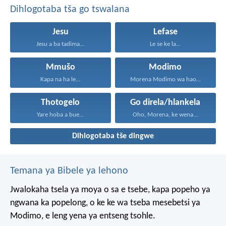
Dihlogotaba tša go tswalana
Jesu
Lefase
Jesu a ba tadima...
Le se ke la...
Mmušo
Modimo
Kapa na ha le...
Morena Modimo wa hao...
Thotogelo
Go direla/hlankela
Yare hoba a bue...
Oho, Morena, ke wena...
Dihlogotaba tše dingwe
Temana ya Bibele ya lehono
Jwalokaha tsela ya moya
o sa e tsebe,
kapa popeho ya
ngwana
ka popelong,
o ke ke wa tseba
mesebetsi ya
Modimo,
e leng yena ya entseng tsohle.