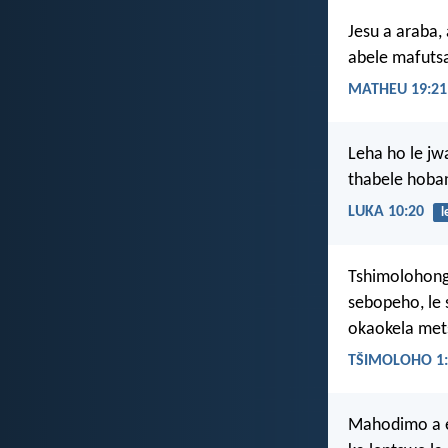
Jesu a araba,
abele mafutsa
MATHEU 19:21
Leha ho le jw
thabele hoba
LUKA 10:20
l
Tshimolohong 
sebopeho, le 
okaokela mets
TŠIMOLOHO 1:
Mahodimo a 