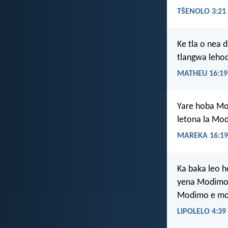
TŠENOLO 3:21
Ke tla o nea 
tlangwa lehod
MATHEU 16:19
Yare hoba Mor
letona la Mo
MAREKA 16:19
Ka baka leo h
yena Modimo y
Modimo e mo
LIPOLELO 4:39