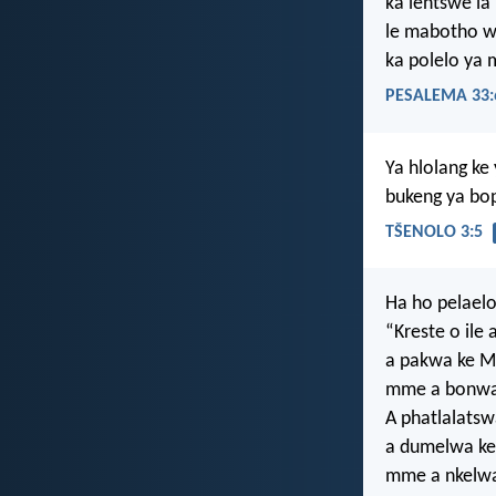
ka lentswe la
le mabotho w
ka polelo ya
PESALEMA 33:
Ya hlolang ke
bukeng ya bop
TŠENOLO 3:5
Ha ho pelaelo
“Kreste o ile 
a pakwa ke Mo
mme a bonwa 
A phatlalatsw
a dumelwa ke 
mme a nkelwa