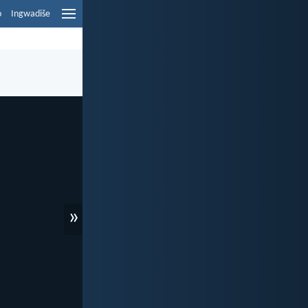
o
Ingwadiše
»