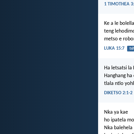
1 TIMOTHEA 3
Ke a le bolel
teng lehodimo
metso e robon
LUKA 15:7
ts
Ha letsatsi l
Hanghang ha 
tlala ntlo yo
DIKETSO 2:1-2
Nka ya kae
ho ipatela m
Nka balehela