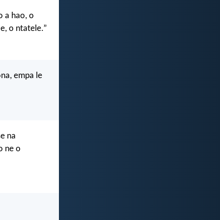
o a hao, o
e, o ntatele.”
ona, empa le
se na
o ne o