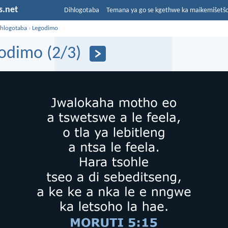
s.net
Dihlogotaba
Temana ya go se kgethwe ka maikemišetš
ihlogotaba
›
Legodimo
odimo (2/3)