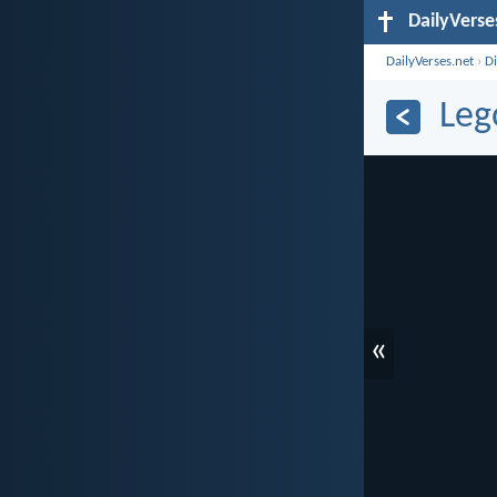
DailyVerse
DailyVerses.net
›
D
Leg
«