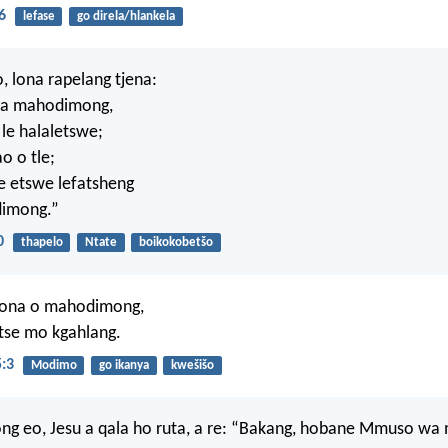
6
lefase
go direla/hlankela
, lona rapelang tjena:
ya mahodimong,
 le halaletswe;
 o tle;
e etswe lefatsheng
dimong.”
0
thapelo
Ntate
boikokobetšo
ona o mahodimong,
 tse mo kgahlang.
:3
Modimo
go ikanya
kwešišo
ong eo, Jesu a qala ho ruta, a re: “Bakang, hobane Mmuso w