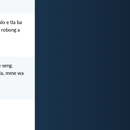
lo e tla ba
a robong a
e seng.
tla, mme wa