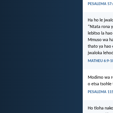
PESALEMA 57:
Ha ho le jwalo
“Ntata rona 
lebitso la hao
Mmuso wa hao
thato ya hao 
jwaloka leho
MATHEU 6:9-1
Modimo wa r
o etsa tsohle
PESALEMA 115
Ho tloha nak