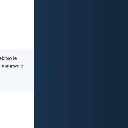
bitso le
u, mangwele