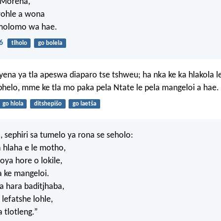
 Morena,
ohle a wona
 molomo wa hae.
6
tlholo
go bolela
 yena ya tla apeswa diaparo tse tshweu; ha nka ke ka hlakola l
helo, mme ke tla mo paka pela Ntate le pela mangeloi a hae.
go hlola
ditshepišo
go laetša
, sephiri sa tumelo ya rona se seholo:
a hlaha e le motho,
ya hore o lokile,
ke mangeloi.
a hara baditjhaba,
lefatshe lohle,
 tlotleng.”