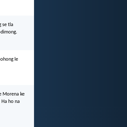
 se tla
hodimong.
sohong le
ore Morena ke
. Ha ho na