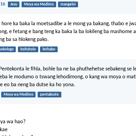
:16
Jesu
Moya wa Modimo
mangeloi
la hore ka baka la moetsadibe a le mong ya bakang, thabo e jwa
ng, e fetang e bang teng ka baka la ba lokileng ba mashome 
g ba sa hlokeng pako.
hokologo
boitsholo
lethabo
a Pentekonta le fihla, bohle ba ne ba phuthehetse sebakeng se l
eba le modumo o tswang lehodimong, o kang wa moya o ma
hle eo ba neng ba dutse ka ho yona.
Moya wa Modimo
pentakoste
oya wa hao?
 kae