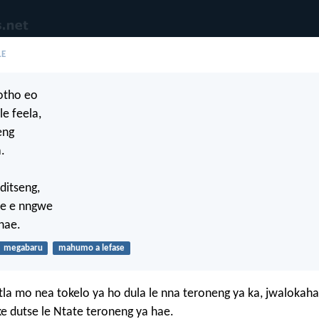
LE
otho eo
le feela,
eng
a.
ditseng,
 le e nngwe
 hae.
megabaru
mahumo a lefase
 tla mo nea tokelo ya ho dula le nna teroneng ya ka, jwalokaha
e dutse le Ntate teroneng ya hae.