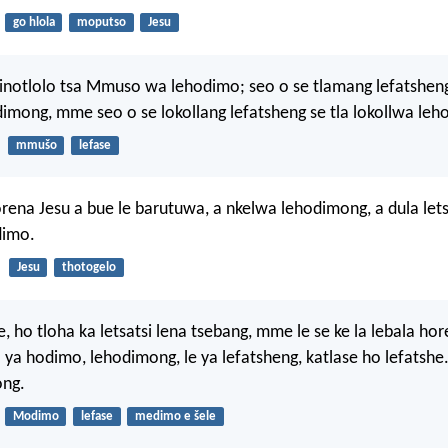
go hlola
moputso
Jesu
dinotlolo tsa Mmuso wa lehodimo; seo o se tlamang lefatsheng
imong, mme seo o se lokollang lefatsheng se tla lokollwa le
mmušo
lefase
ena Jesu a bue le barutuwa, a nkelwa lehodimong, a dula let
dimo.
Jesu
thotogelo
e, ho tloha ka letsatsi lena tsebang, mme le se ke la lebala h
a hodimo, lehodimong, le ya lefatsheng, katlase ho lefatshe
ng.
Modimo
lefase
medimo e šele