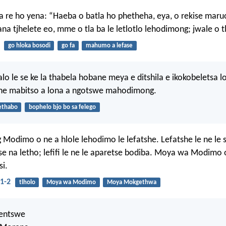
 a re ho yena: “Haeba o batla ho phetheha, eya, o rekise maru
na tjhelete eo, mme o tla ba le letlotlo lehodimong; jwale o tl
go hloka bosodi
go fa
mahumo a lefase
alo le se ke la thabela hobane meya e ditshila e ikokobeletsa l
ne mabitso a lona a ngotswe mahodimong.
ethabo
bophelo bjo bo sa felego
Modimo o ne a hlole lehodimo le lefatshe. Lefatshe le ne le 
se na letho; lefifi le ne le aparetse bodiba. Moya wa Modimo 
i.
1-2
tlholo
Moya wa Modimo
Moya Mokgethwa
entswe