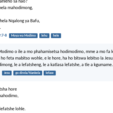
fahleho sa hao?
hela mahodimong,
hela Nqalong ya Bafu,
.
:7-8
Moya wa Modimo
lehu
hele
 Modimo o ile a mo phahamisetsa hodimodimo, mme a mo fa le
o feta mabitso wohle, e le hore, ha ho bitswa lebitso la Jes
imong, le a lefatsheng, le a katlasa lefatshe, a tle a kgumame.
Jesu
go direla/hlankela
lefase
tsha hore
mahodimo,
efatshe lohle.