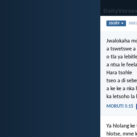
SSO89
BIBE
Jwalokaha m
a tswetswe a 
o tla ya lebitl
a ntsa le feel
Hara tsohle
tseo a di sebe
a ke ke a nka
ka letsoho la
MORUTI 5:15
Ya hlolang ke
hlotse, mme k