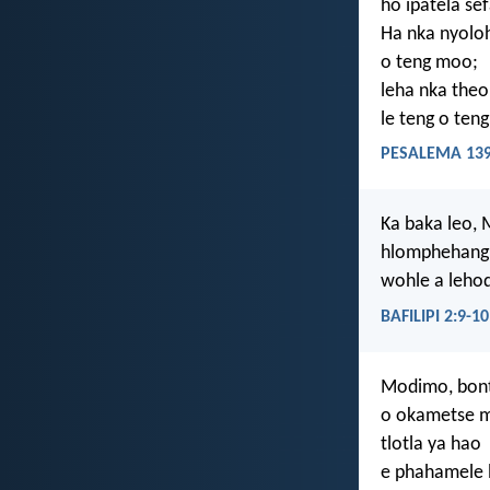
ho ipatela se
Ha nka nyolo
o teng moo;
leha nka theo
le teng o teng
PESALEMA 139
Ka baka leo,
hlomphehang h
wohle a lehod
BAFILIPI 2:9-10
Modimo, bon
o okametse 
tlotla ya hao
e phahamele l