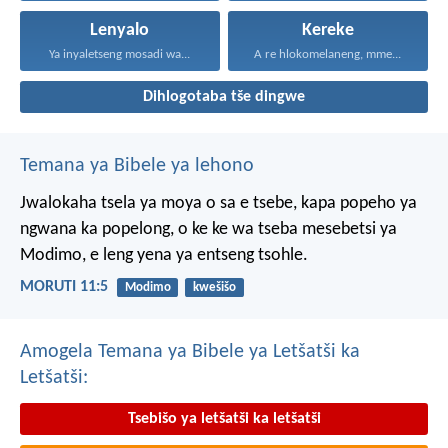
Lenyalo
Kereke
Ya inyaletseng mosadi wa...
A re hlokomelaneng, mme...
Dihlogotaba tše dingwe
Temana ya Bibele ya lehono
Jwalokaha tsela ya moya
o sa e tsebe,
kapa popeho ya
ngwana
ka popelong,
o ke ke wa tseba
mesebetsi ya
Modimo,
e leng yena ya entseng tsohle.
MORUTI 11:5
Modimo
kwešišo
Amogela Temana ya Bibele ya Letšatši ka
Letšatši:
Tsebišo ya letšatši ka letšatši