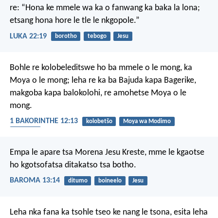
re: “Hona ke mmele wa ka o fanwang ka baka la lona;
etsang hona hore le tle le nkgopole.”
LUKA 22:19
borotho
tebogo
Jesu
Bohle re kolobeleditswe ho ba mmele o le mong, ka
Moya o le mong; leha re ka ba Bajuda kapa Bagerike,
makgoba kapa balokolohi, re amohetse Moya o le
mong.
1 BAKORINTHE 12:13
kolobetšo
Moya wa Modimo
setšhaba
Empa le apare tsa Morena Jesu Kreste, mme le kgaotse
ho kgotsofatsa ditakatso tsa botho.
BAROMA 13:14
ditumo
boineelo
Jesu
Leha nka fana ka tsohle tseo ke nang le tsona, esita leha