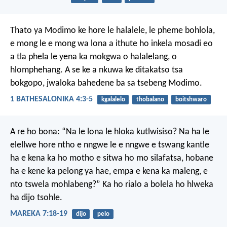
Thato ya Modimo ke hore le halalele, le pheme bohlola,
e mong le e mong wa lona a ithute ho inkela mosadi eo
a tla phela le yena ka mokgwa o halalelang, o
hlomphehang. A se ke a nkuwa ke ditakatso tsa
bokgopo, jwaloka bahedene ba sa tsebeng Modimo.
1 BATHESALONIKA 4:3-5
kgalalelo
thobalano
boitshwaro
A re ho bona: “Na le lona le hloka kutlwisiso? Na ha le
elellwe hore ntho e nngwe le e nngwe e tswang kantle
ha e kena ka ho motho e sitwa ho mo silafatsa, hobane
ha e kene ka pelong ya hae, empa e kena ka maleng, e
nto tswela mohlabeng?” Ka ho rialo a bolela ho hlweka
ha dijo tsohle.
MAREKA 7:18-19
dijo
pelo