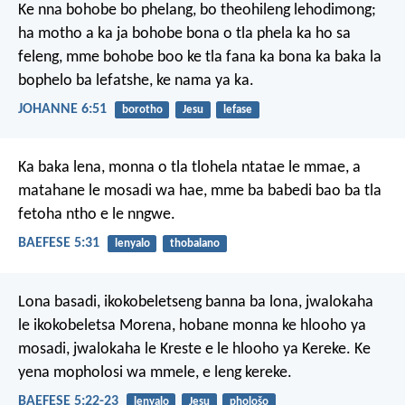
Ke nna bohobe bo phelang, bo theohileng lehodimong;
ha motho a ka ja bohobe bona o tla phela ka ho sa
feleng, mme bohobe boo ke tla fana ka bona ka baka la
bophelo ba lefatshe, ke nama ya ka.
JOHANNE 6:51
borotho
Jesu
lefase
Ka baka lena, monna o tla tlohela ntatae le mmae, a
matahane le mosadi wa hae, mme ba babedi bao ba tla
fetoha ntho e le nngwe.
BAEFESE 5:31
lenyalo
thobalano
Lona basadi, ikokobeletseng banna ba lona, jwalokaha
le ikokobeletsa Morena, hobane monna ke hlooho ya
mosadi, jwalokaha le Kreste e le hlooho ya Kereke. Ke
yena mopholosi wa mmele, e leng kereke.
BAEFESE 5:22-23
lenyalo
Jesu
phološo