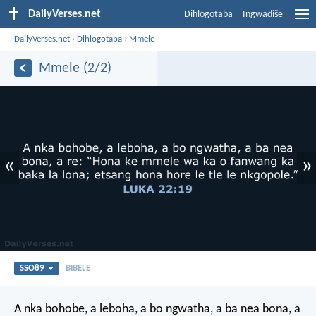
DailyVerses.net
Dihlogotaba
Ingwadiše
DailyVerses.net
›
Dihlogotaba
›
Mmele
Mmele (2/2)
«
»
SSO89
BIBELE
A nka bohobe, a leboha, a bo ngwatha, a ba nea bona, a