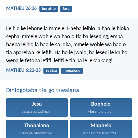
MATHEU 26:26
borotho
Jesu
Leihlo ke lebone la mmele. Haeba leihlo la hao le hloka
sepha, mmele wohle wa hao o tla ba leseding, empa
haeba leihlo la hao le sa loka, mmele wohle wa hao o
tla aparelwa ke lefifi. Ha ho le jwalo, ha lesedi le ka ho
wena le fetoha lefifi, lefifi e tla ba le lekaakang!
MATHEU 6:22-23
seetša
megabaru
Dihlogotaba tša go tswalana
Jesu
Bophelo
Jesu a ba tadima...
Morena o tla o...
Thobalano
Maphelo
Thato ya Modimo ke...
Wena o tla sebeletsa...