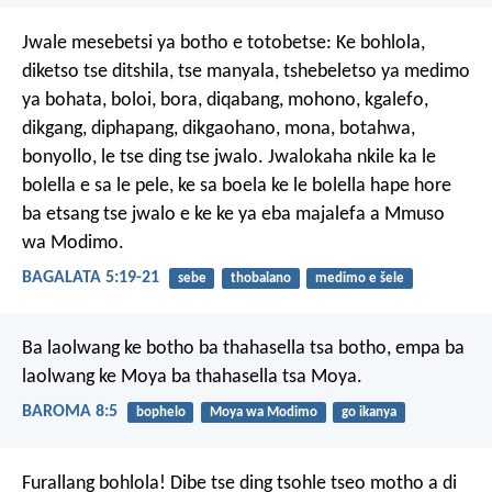
Jwale mesebetsi ya botho e totobetse: Ke bohlola,
diketso tse ditshila, tse manyala, tshebeletso ya medimo
ya bohata, boloi, bora, diqabang, mohono, kgalefo,
dikgang, diphapang, dikgaohano, mona, botahwa,
bonyollo, le tse ding tse jwalo. Jwalokaha nkile ka le
bolella e sa le pele, ke sa boela ke le bolella hape hore
ba etsang tse jwalo e ke ke ya eba majalefa a Mmuso
wa Modimo.
BAGALATA 5:19-21
sebe
thobalano
medimo e šele
Ba laolwang ke botho ba thahasella tsa botho, empa ba
laolwang ke Moya ba thahasella tsa Moya.
BAROMA 8:5
bophelo
Moya wa Modimo
go ikanya
Furallang bohlola! Dibe tse ding tsohle tseo motho a di