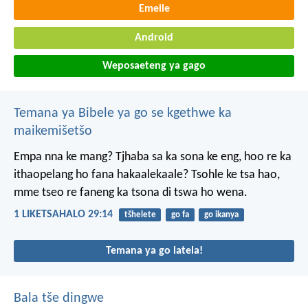
Emeile
Android
Weposaeteng ya gago
Temana ya Bibele ya go se kgethwe ka
maikemišetšo
Empa nna ke mang? Tjhaba sa ka sona ke eng, hoo re ka
ithaopelang ho fana hakaalekaale? Tsohle ke tsa hao,
mme tseo re faneng ka tsona di tswa ho wena.
1 LIKETSAHALO 29:14
tšhelete
go fa
go ikanya
Temana ya go latela!
Bala tše dingwe