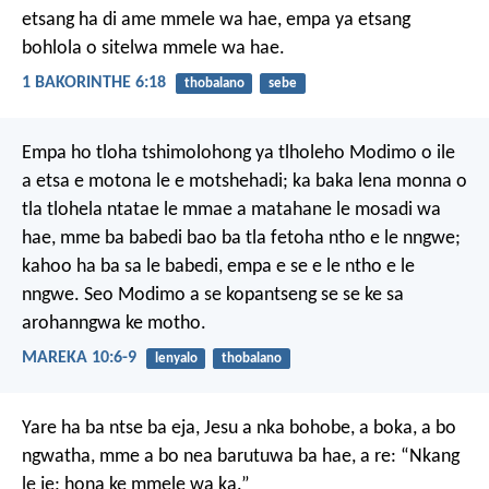
etsang ha di ame mmele wa hae, empa ya etsang
bohlola o sitelwa mmele wa hae.
1 BAKORINTHE 6:18
thobalano
sebe
Empa ho tloha tshimolohong ya tlholeho Modimo o ile
a etsa e motona le e motshehadi; ka baka lena monna o
tla tlohela ntatae le mmae a matahane le mosadi wa
hae, mme ba babedi bao ba tla fetoha ntho e le nngwe;
kahoo ha ba sa le babedi, empa e se e le ntho e le
nngwe. Seo Modimo a se kopantseng se se ke sa
arohanngwa ke motho.
MAREKA 10:6-9
lenyalo
thobalano
Yare ha ba ntse ba eja, Jesu a nka bohobe, a boka, a bo
ngwatha, mme a bo nea barutuwa ba hae, a re: “Nkang
le je; hona ke mmele wa ka.”