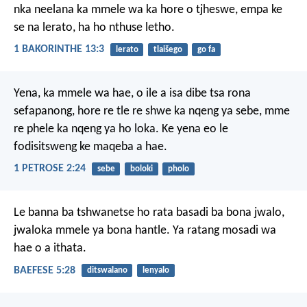
nka neelana ka mmele wa ka hore o tjheswe, empa ke
se na lerato, ha ho nthuse letho.
1 BAKORINTHE 13:3
lerato
tlaišego
go fa
Yena, ka mmele wa hae, o ile a isa dibe tsa rona
sefapanong, hore re tle re shwe ka nqeng ya sebe, mme
re phele ka nqeng ya ho loka. Ke yena eo le
fodisitsweng ke maqeba a hae.
1 PETROSE 2:24
sebe
boloki
pholo
Le banna ba tshwanetse ho rata basadi ba bona jwalo,
jwaloka mmele ya bona hantle. Ya ratang mosadi wa
hae o a ithata.
BAEFESE 5:28
ditswalano
lenyalo