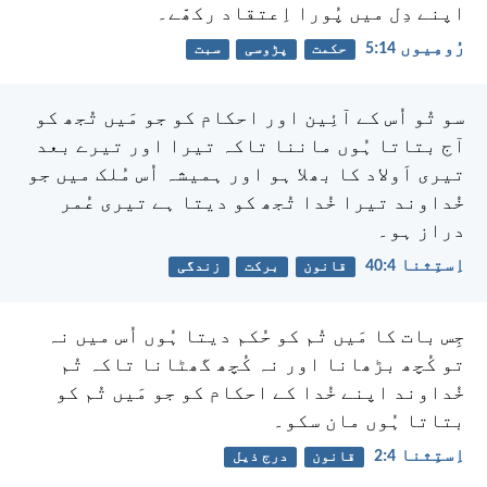
اپنے دِل میں پُورا اِعتقاد رکھّے۔
رُومِیوں 14:‏5
حکمت
پڑوسی
سبت
سو تُو اُس کے آئِین اور احکام کو جو مَیں تُجھ کو
آج بتاتا ہُوں ماننا تاکہ تیرا اور تیرے بعد
تیری اَولاد کا بھلا ہو اور ہمیشہ اُس مُلک میں جو
خُداوند تیرا خُدا تُجھ کو دیتا ہے تیری عُمر
دراز ہو۔
اِستِثنا 4:‏40
قانون
برکت
زندگی
جِس بات کا مَیں تُم کو حُکم دیتا ہُوں اُس میں نہ
تو کُچھ بڑھانا اور نہ کُچھ گھٹانا تاکہ تُم
خُداوند اپنے خُدا کے احکام کو جو مَیں تُم کو
بتاتا ہُوں مان سکو۔
اِستِثنا 4:‏2
قانون
درج ذیل