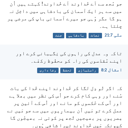
جو مُجھ سے اَے خُداوند اَے خُداوند! کہتے ہیں اُن
میں سے ہر ایک آسمان کی بادشاہی میں داخِل نہ
ہو گا مگر وُہی جو میرے آسمانی باپ کی مرضی پر
چلتا ہے۔
متّی 7:‏21
نجات
بادشاہی
جنت
تاکہ وہ عدل کی راہوں کی نِگہبانی کرے اور
اپنے مُقدّسوں کی راہ کو محفُوظ رکھّے۔
امثال 2:‏8
راستبازی
تحفظ
وفا داری
کہ اگر تُو دِل لگا کر خُداوند اپنے خُدا کی بات
سُنے اور وہی کام کرے جو اُس کی نظر میں بھلا ہے
اور اُس کے حُکموں کو مانے اور اُس کے آئین پر
عمل کرے تو مَیں اُن بیمارِیوں میں سے جو مَیں نے
مِصریوں پر بھیجیں تُجھ پر کوئی نہ بھیجُوں گا
کیونکہ مَیں خُداوند تیرا شافی ہُوں۔