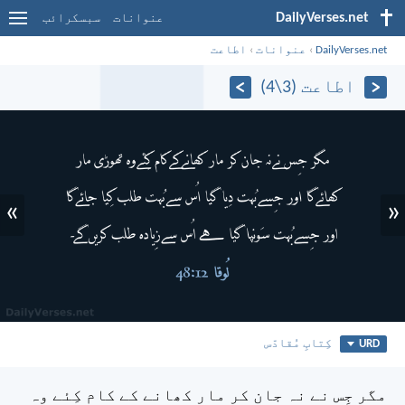
DailyVerses.net
عنوانات
سبسکرائب
DailyVerses.net
›
عنوانات
›
اطاعت
اطاعت (3\4)
»
«
URD
کِتابِ مُقادّس
مگر جِس نے نہ جان کر مار کھانے کے کام کِئے وہ