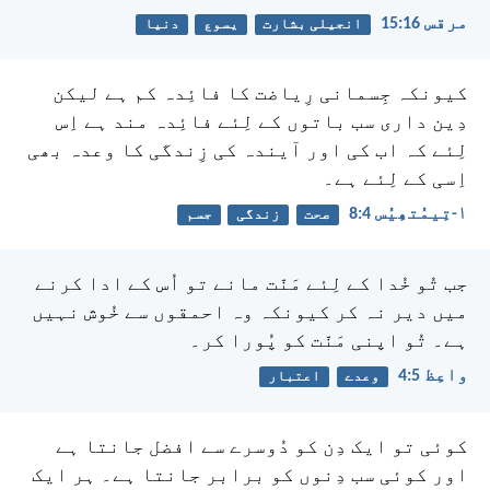
مرقس 16:‏15
انجیلی بشارت
یسوع
دنیا
کیونکہ جِسمانی رِیاضت کا فائِدہ کم ہے لیکن
دِین داری سب باتوں کے لِئے فائِدہ مند ہے اِس
لِئے کہ اب کی اور آیندہ کی زِندگی کا وعدہ بھی
اِسی کے لِئے ہے۔
۱-تِیمُتھِیُس 4:‏8
صحت
زندگی
جسم
جب تُو خُدا کے لِئے مَنّت مانے تو اُس کے ادا کرنے
میں دیر نہ کر کیونکہ وہ احمقوں سے خُوش نہیں
ہے۔ تُو اپنی مَنّت کو پُورا کر۔
واعِظ 5:‏4
وعدے
اعتبار
کوئی تو ایک دِن کو دُوسرے سے افضل جانتا ہے
اور کوئی سب دِنوں کو برابر جانتا ہے۔ ہر ایک