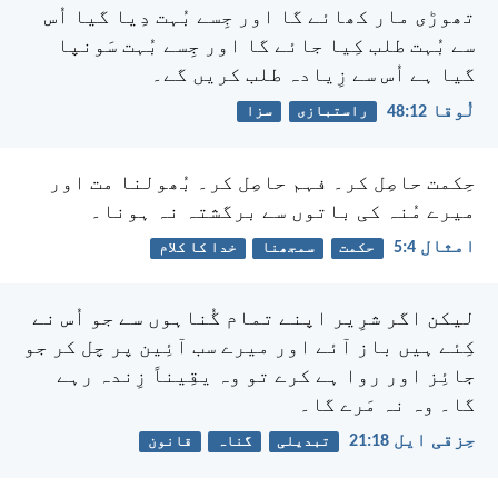
تھوڑی مار کھائے گا اور جِسے بُہت دِیا گیا اُس
سے بُہت طلب کِیا جائے گا اور جِسے بُہت سَونپا
گیا ہے اُس سے زِیادہ طلب کریں گے۔
لُوقا 12:‏48
راستبازی
سزا
حِکمت حاصِل کر۔ فہم حاصِل کر۔ بُھولنا مت اور
میرے مُنہ کی باتوں سے برگشتہ نہ ہونا۔
امثال 4:‏5
حکمت
سمجھنا
خدا کا کلام
لیکن اگر شرِیر اپنے تمام گُناہوں سے جو اُس نے
کِئے ہیں باز آئے اور میرے سب آئِین پر چل کر جو
جائِز اور روا ہے کرے تو وہ یقِیناً زِندہ رہے
گا۔ وہ نہ مَرے گا۔
حِزقی ایل 18:‏21
تبدیلی
گناہ
قانون