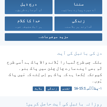
سننا
درج ذیل
اَے میرے پِیارے بھائِیو!...
تُم اُس سارے طرِیق...
زندگی
خدا کا کلام
خُداوند ہر بلا سے...
ہر ایک صحِیفہ جو...
مزید موضوعات...
دن کی بائبل کی آیت
بلکہ جِس طرح تُمہارا بُلانے والا پاک ہے اُسی طرح
تُم بھی اپنے سارے چال چلن میں پاک بنو۔
کیونکہ لِکھا ہے کہ پاک ہو اِس لِئے کہ مَیں پاک
ہُوں۔
۱-پطرؔس 1:‏15-‏16
تقدس
زندگی
بلاہٹ
روزانہ بائبل کی آیت حاصل کریں: