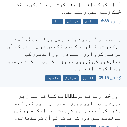
آزاد کر کے اِقبال مند کرتا ہے۔
لیکن سرکش
خُشک زمِین میں رہتے ہیں۔
زبُور 68:‏6
آزادی
دوستی
سزا
یہ جھالر تُمہارے لِئے اَیسی ہو کہ جب تُم اُسے
دیکھو تو خُداوند کے سب حُکموں کو یاد کر کے اُن
پر عمل کرو اور اپنے دِل اور آنکھوں کی
خواہِشوں کی پَیروی میں زِناکاری نہ کرتے پِھرو
جَیسا کرتے آئے ہو۔
گِنتی 15:‏39
قانون
خواہش
جنسیت
اور خُداوند نے مُوسیٰؔ سے کہا کہ پہاڑ پر
میرے پاس آ اور وہیں ٹھہرا رہ اور مَیں تُجھے
پتّھر کی لَوحیں اور شرِیعت اور احکام جو مَیں
نے لِکھے ہیں دُوں گا تاکہ تُو اُن کو سِکھائے۔