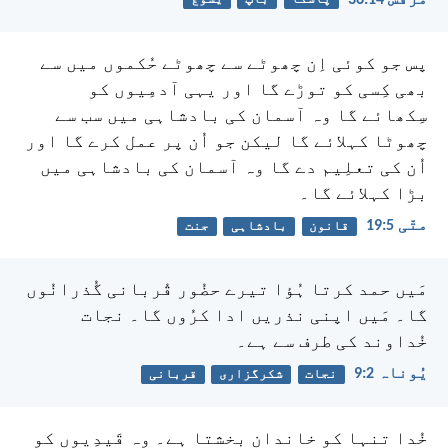
پس جو کوئی اِن چھوٹے سے چھوٹے حُکموں میں سے
بھی کِسی کو توڑے گا اور یہی آدمِیوں کو
سِکھائے گا وہ آسمان کی بادشاہی میں سب سے
چھوٹا کہلائے گا لیکن جو اُن پر عمل کرے گا اور
اُن کی تعلِیم دے گا وہ آسمان کی بادشاہی میں
بڑا کہلائے گا۔
متّی 5:‏19
قانون
بادشاہی
جنت
مَیں حمد کرتا ہُؤا
تیرے حضُور قُربانی گُذرانُوں
گا۔
مَیں اپنی نذریں ادا کرُوں گا۔
نجات
خُداوند کی طرف سے ہے۔
یُوناہ 2:‏9
نجات
شکرگزاری
قربانی
خُدا تنہا کو خاندان بخشتا ہے۔
وہ قَیدِیوں کو