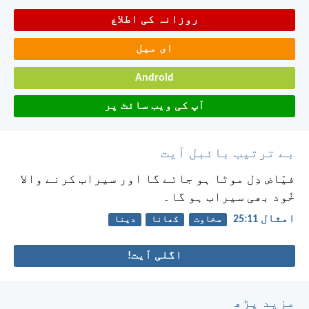
روزانہ کی اطلاع
ای میل
Android
آپ کی ویب سائٹ پر
بے ترتیب بائبل آیت
فیّاض دِل موٹا ہو جائے گا اور سیراب کرنے والا
خُود بھی سیراب ہو گا۔
امثال 11:‏25
سخاوت
کھانا
دینا
اگلی آیت!
مزید پڑھ