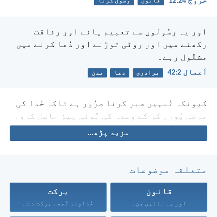
خرُوج 24:‏12
قانون
وصول کرنا
اور یہ رسُولوں سے تعلِیم پانے اور رفاقت
رکھنے میں اور روٹی توڑنے اور دُعا کرنے میں
مشغُول رہے۔
اَعمال 2:‏42
برادری
دعا
بدن
کیونکہ تُمہیں صبر کرنا ضرُور ہے تاکہ خُدا کی
مرضی پُوری کر کے وعدہ کی ہُوئی چِیز حاصِل کرو۔
مزید پڑھ...
متعلقہ موضوعات
قانون
برکت
اور یہ باتیں جِن...
خُداوند تُجھے برکت دے...