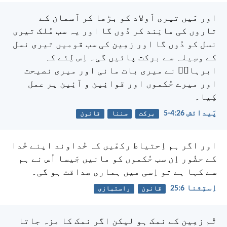
اور مَیں تیری اَولاد کو بڑھا کر آسمان کے
تاروں کی مانِند کر دُوں گا اور یہ سب مُلک تیری
نسل کو دُوں گا اور زمِین کی سب قومیں تیری نسل
کے وسِیلہ سے برکت پائیں گی۔ اِس لِئے کہ
ابرہامؔ نے میری بات مانی اور میری نصیحت
اور میرے حُکموں اور قوانِین و آئِین پر عمل
کِیا۔
پَیدائش 26:‏4-‏5
برکت
سننا
قانون
اور اگر ہم اِحتیاط رکھّیں کہ خُداوند اپنے خُدا
کے حضُور اِن سب حُکموں کو مانیں جَیسا اُس نے ہم
سے کہا ہے تو اِسی میں ہماری صداقت ہو گی۔
اِستِثنا 6:‏25
قانون
راستبازی
تُم زمِین کے نمک ہو لیکن اگر نمک کا مزہ جاتا