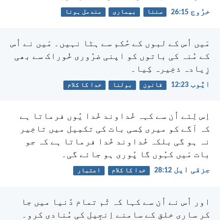
خرُوج 15:‏26
سننا
بیماری
مندمل ہونا
مَیں اُس کے لبوں کے حُکم سے ہٹا نہیں۔
مَیں نے اُس
کے مُنہ کی باتوں کو اپنی ضرُوری خُوراک
سے بھی
زِیادہ ذخِیرہ کِیا۔
ایُّوب 23:‏12
قانون
بولنا
خدا کا کلام
اِس لِئے اُن سے کہہ خُداوند خُدا یُوں فرماتا ہے
کہ آگے کو میری کِسی بات کی تکمِیل میں تاخِیر
نہ ہو گی بلکہ خُداوند خُدا فرماتا ہے کہ جو
بات مَیں کہُوں گا پُوری ہو جائے گی۔
حِزقی ایل 12:‏28
خدا کا کلام
اعتبار
اور اُس نے اُن سے کہا کہ تُم تمام دُنیا میں جا
کر ساری خلق کے سامنے اِنجِیل کی مُنادی کرو۔