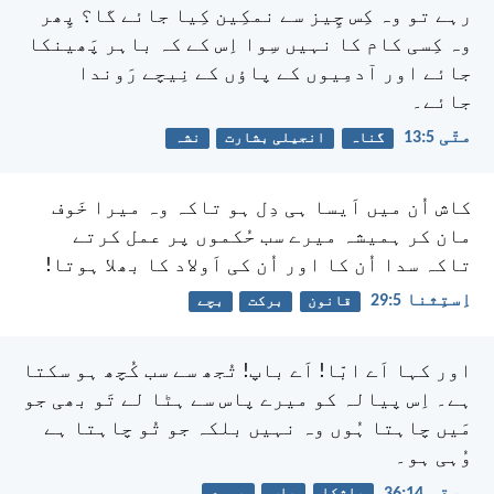
رہے تو وہ کِس چِیز سے نمکِین کِیا جائے گا؟ پِھر
وہ کِسی کام کا نہیں سِوا اِس کے کہ باہر پَھینکا
جائے اور آدمِیوں کے پاؤں کے نِیچے رَوندا
جائے۔
متّی 5:‏13
گناہ
انجیلی بشارت
نشہ
کاش اُن میں اَیسا ہی دِل ہو تاکہ وہ میرا خَوف
مان کر ہمیشہ میرے سب حُکموں پر عمل کرتے
تاکہ سدا اُن کا اور اُن کی اَولاد کا بھلا ہوتا!
اِستِثنا 5:‏29
قانون
برکت
بچے
اور کہا اَے ابّا! اَے باپ! تُجھ سے سب کُچھ ہو سکتا
ہے۔ اِس پیالہ کو میرے پاس سے ہٹا لے تَو بھی جو
مَیں چاہتا ہُوں وہ نہیں بلکہ جو تُو چاہتا ہے
وُہی ہو۔
مرقس 14:‏36
پاشکا
باپ
یسوع