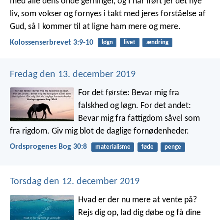
med alle dens onde gerninger, og I har iført jer det nye
liv, som vokser og fornyes i takt med jeres forståelse af
Gud, så I kommer til at ligne ham mere og mere.
Kolossenserbrevet 3:9-10
løgn
livet
ændring
Fredag den 13. december 2019
For det første: Bevar mig fra
falskhed og løgn.
For det andet:
Bevar mig fra fattigdom såvel som
fra rigdom.
Giv mig blot de daglige fornødenheder.
Ordsprogenes Bog 30:8
materialisme
føde
penge
Torsdag den 12. december 2019
Hvad er der nu mere at vente på?
Rejs dig op, lad dig døbe og få dine