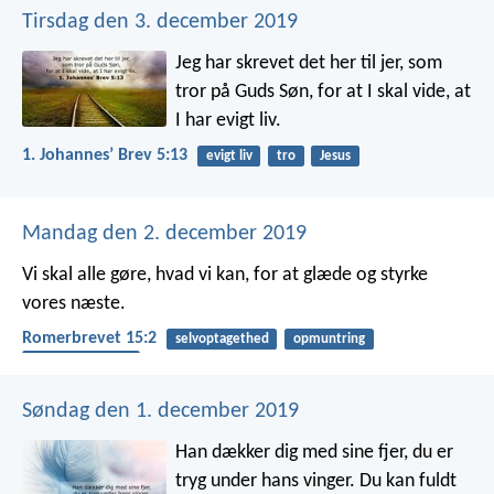
Tirsdag den 3. december 2019
Jeg har skrevet det her til jer, som
tror på Guds Søn, for at I skal vide, at
I har evigt liv.
1. Johannesʼ Brev 5:13
evigt liv
tro
Jesus
Mandag den 2. december 2019
Vi skal alle gøre, hvad vi kan, for at glæde og styrke
vores næste.
Romerbrevet 15:2
selvoptagethed
opmuntring
hjælpe hinanden
Søndag den 1. december 2019
Han dækker dig med sine fjer,
du er
tryg under hans vinger.
Du kan fuldt