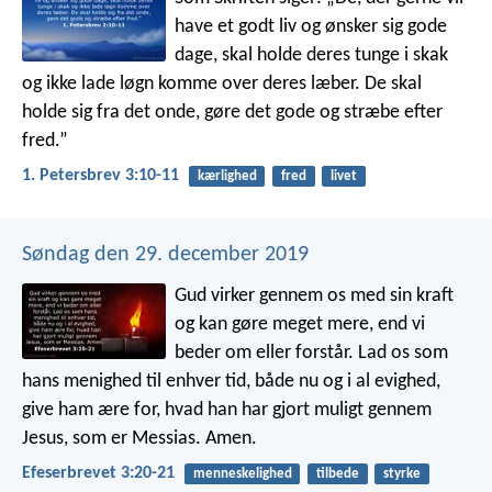
have et godt liv
og ønsker sig gode
dage,
skal holde deres tunge i skak
og ikke lade løgn komme over deres læber.
De skal
holde sig fra det onde,
gøre det gode og stræbe efter
fred.”
1. Petersbrev 3:10-11
kærlighed
fred
livet
Søndag den 29. december 2019
Gud virker gennem os med sin kraft
og kan gøre meget mere, end vi
beder om eller forstår. Lad os som
hans menighed til enhver tid, både nu og i al evighed,
give ham ære for, hvad han har gjort muligt gennem
Jesus, som er Messias. Amen.
Efeserbrevet 3:20-21
menneskelighed
tilbede
styrke