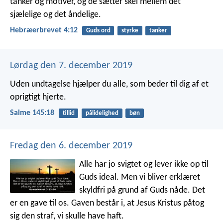
tanker og motiver, og de sætter skel mellem det
sjælelige og det åndelige.
Hebræerbrevet 4:12
Guds ord
styrke
tanker
Lørdag den 7. december 2019
Uden undtagelse hjælper du alle,
som beder til dig af et
oprigtigt hjerte.
Salme 145:18
tillid
pålidelighed
bøn
Fredag den 6. december 2019
Alle har jo svigtet og lever ikke op til
Guds ideal. Men vi bliver erklæret
skyldfri på grund af Guds nåde. Det
er en gave til os. Gaven består i, at Jesus Kristus påtog
sig den straf, vi skulle have haft.