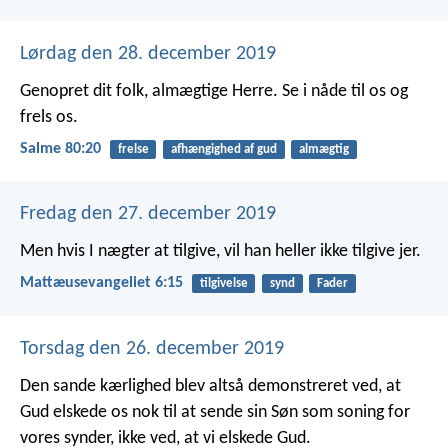
Lørdag den 28. december 2019
Genopret dit folk, almægtige Herre.
Se i nåde til os og
frels os.
Salme 80:20
frelse
afhængighed af gud
almægtig
Fredag den 27. december 2019
Men hvis I nægter at tilgive, vil han heller ikke tilgive jer.
Mattæusevangeliet 6:15
tilgivelse
synd
Fader
Torsdag den 26. december 2019
Den sande kærlighed blev altså demonstreret ved, at
Gud elskede os nok til at sende sin Søn som soning for
vores synder, ikke ved, at vi elskede Gud.