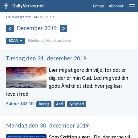
DailyVerses.net
Emner
Abonner
DailyVerses.net
›
Arkiv
›
2019
December 2019
BDAN
Bibelen på Hverdagsdansk
Tirsdag den 31. december 2019
Lær mig at gøre din vilje,
for det er
dig, der er min Gud.
Led mig ved din
gode Ånd
til et sted, hvor jeg kan
leve i fred.
Salme 143:10
læring
Ånd
lydighed
Mandag den 30. december 2019
Som Skriften siger:
„De, der gerne vil