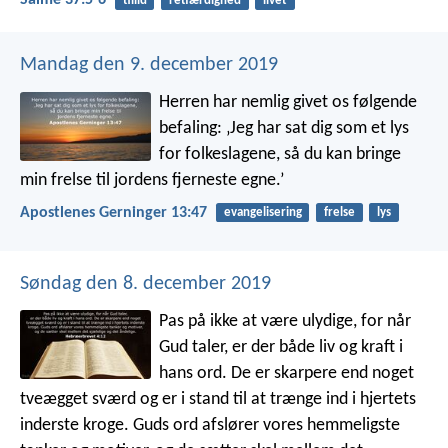
Salme 37:5-6
tillid
retfærdighed
livet
Mandag den 9. december 2019
Herren har nemlig givet os følgende
befaling: ‚Jeg har sat dig som et lys
for folkeslagene, så du kan bringe
min frelse til jordens fjerneste egne.’
Apostlenes Gerninger 13:47
evangelisering
frelse
lys
Søndag den 8. december 2019
Pas på ikke at være ulydige, for når
Gud taler, er der både liv og kraft i
hans ord. De er skarpere end noget
tveægget sværd og er i stand til at trænge ind i hjertets
inderste kroge. Guds ord afslører vores hemmeligste