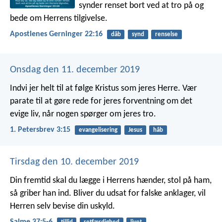
synder renset bort ved at tro på og
bede om Herrens tilgivelse.
Apostlenes Gerninger 22:16
dåb
synd
renselse
Onsdag den 11. december 2019
Indvi jer helt til at følge Kristus som jeres Herre. Vær
parate til at gøre rede for jeres forventning om det
evige liv, når nogen spørger om jeres tro.
1. Petersbrev 3:15
evangelisering
Jesus
håb
Tirsdag den 10. december 2019
Din fremtid skal du lægge i Herrens hænder,
stol på ham,
så griber han ind.
Bliver du udsat for falske anklager,
vil
Herren selv bevise din uskyld.