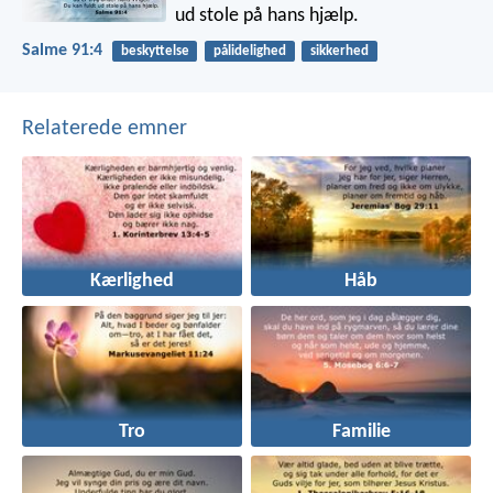
ud stole på hans hjælp.
Salme 91:4
beskyttelse
pålidelighed
sikkerhed
Relaterede emner
Kærlighed
Håb
Tro
Familie