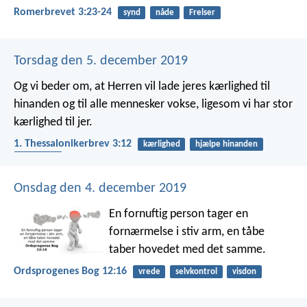
Romerbrevet 3:23-24
synd
nåde
Frelser
Torsdag den 5. december 2019
Og vi beder om, at Herren vil lade jeres kærlighed til
hinanden og til alle mennesker vokse, ligesom vi har stor
kærlighed til jer.
1. Thessalonikerbrev 3:12
kærlighed
hjælpe hinanden
relationer
Onsdag den 4. december 2019
En fornuftig person tager en
fornærmelse i stiv arm,
en tåbe
taber hovedet med det samme.
Ordsprogenes Bog 12:16
vrede
selvkontrol
visdon