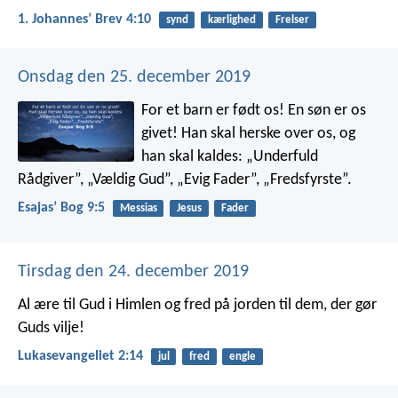
1. Johannesʼ Brev 4:10
synd
kærlighed
Frelser
Onsdag den 25. december 2019
For et barn er født os!
En søn er os
givet!
Han skal herske over os,
og
han skal kaldes:
„Underfuld
Rådgiver”,
„Vældig Gud”,
„Evig Fader”,
„Fredsfyrste”.
Esajasʼ Bog 9:5
Messias
Jesus
Fader
Tirsdag den 24. december 2019
Al ære til Gud i Himlen
og fred på jorden
til dem, der gør
Guds vilje!
Lukasevangeliet 2:14
jul
fred
engle