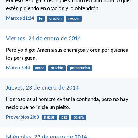
Por eso les digo: Crean que ya han recibido todo lo que
estén pidiendo en oración y lo obtendrán.
Marcos 11:24
fe
oración
recibir
Viernes, 24 de enero de 2014
Pero yo digo: Amen a sus enemigos y oren por quienes
los persiguen.
Mateo 5:44
amor
oración
persecución
Jueves, 23 de enero de 2014
Honroso es al hombre evitar la contienda,
pero no hay
necio que no inicie un pleito.
Proverbios 20:3
hablar
paz
cólera
Miércoles, 22 de enero de 2014