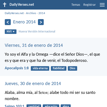
DailyVerses.net
Temas
Registrar
DailyVerses.net
›
Archivo
›
2014
Enero 2014
NVI
Nueva Versión Internacional
Viernes, 31 de enero de 2014
Yo soy el Alfa y la Omega —dice el Señor Dios—, el que
es y que era y que ha de venir, el Todopoderoso.
Apocalipsis 1:8
vida eterna
fiabilidad
Dios
Jueves, 30 de enero de 2014
Alaba, alma mía, al S
eñor
;
alabe todo mi ser su santo
nombre.
Salmo 103:1
santidad
adoración
alma