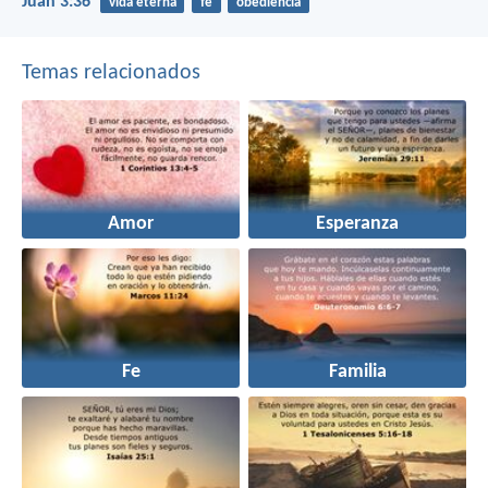
Juan 3:36
vida eterna
fe
obediencia
Temas relacionados
Amor
Esperanza
Fe
Familia