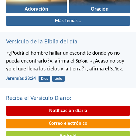
Adoración
Oración
Más Temas...
Versículo de la Biblia del día
«¿Podrá el hombre hallar un escondite
donde yo no
pueda encontrarlo?»,
afirma el S
eñor
.
«¿Acaso no soy
yo el que llena los cielos y la tierra?»,
afirma el S
eñor
.
Jeremías 23:24
Dios
cielo
Reciba el Versículo Diario:
Notificación diaria
Correo electrónico