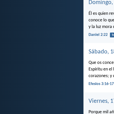
Domingo, 
Él es quien r
conoce lo que
y la luz mora 
Daniel 2:22
t
Sábado, 1
Que os conced
Espíritu en e
corazones; y 
Efesios 3:16-17
Viernes, 
Porque mil añ