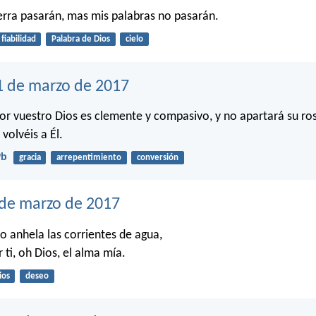
tierra pasarán, mas mis palabras no pasarán.
fiabilidad
Palabra de Dios
cielo
1 de marzo de 2017
or vuestro Dios es clemente y compasivo, y no apartará su ro
 volvéis a Él.
9b
gracia
arrepentimiento
conversión
 de marzo de 2017
o anhela las corrientes de agua,
r ti, oh Dios, el alma mía.
ios
deseo