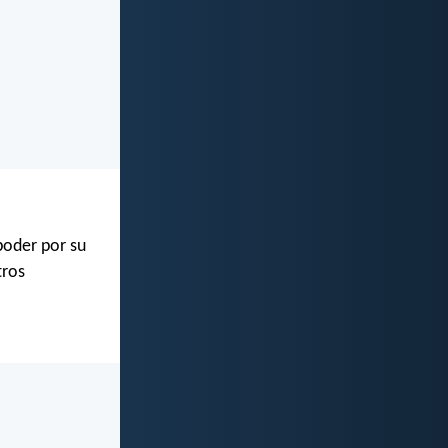
poder por su
tros