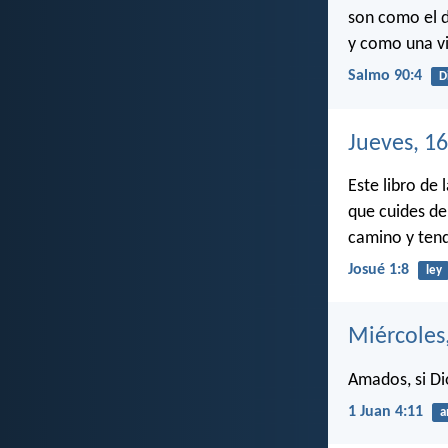
son como el d
y como una vi
Salmo 90:4
D
Jueves, 1
Este libro de 
que cuides de
camino y tend
Josué 1:8
ley
Miércoles
Amados, si D
1 Juan 4:11
a