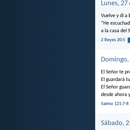
Lunes, 27
Vuelve y di a 
“He escuchado 
a la casa del 
2 Reyes 20:5
Domingo, 
El Señor te p
El guardará t
El Señor guard
desde ahora y
Salmo 121:7-8
Sábado, 2