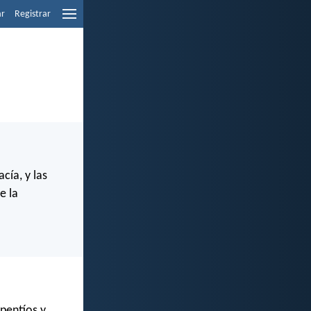
ar
Registrar
acía, y las
e la
epentíos y