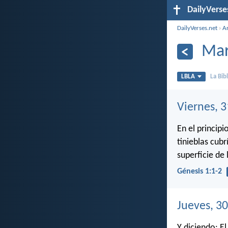
DailyVerse
DailyVerses.net
›
A
Mar
LBLA
La Bib
Viernes, 
En el principio
tinieblas cubr
superficie de 
Génesis 1:1-2
Jueves, 3
Y diciendo: E