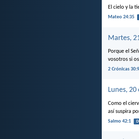
El cielo y la 
Mateo 24:35
Martes, 2
Porque el Señ
vosotros si os
2 Crónicas 30:
Lunes, 20
Como el cierv
así suspira po
Salmo 42:1
D