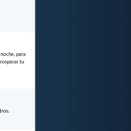
y noche, para
prosperar tu
tros.