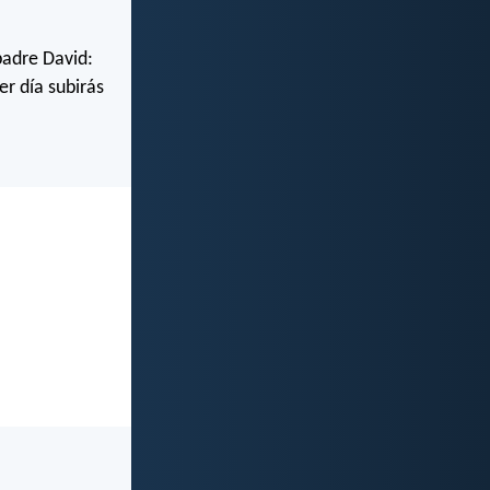
 padre David:
er día subirás