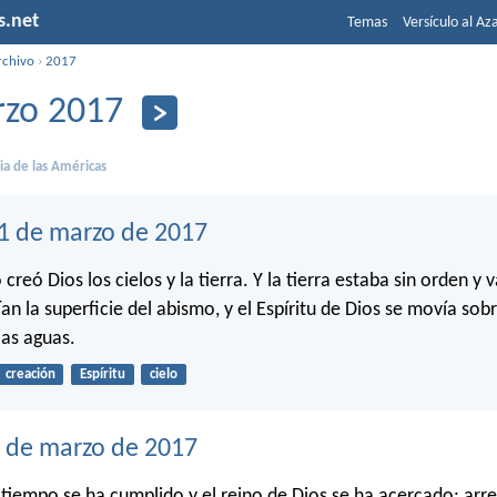
s.net
Temas
Versículo al Az
rchivo
›
2017
zo 2017
lia de las Américas
31 de marzo de 2017
 creó Dios los cielos y la tierra. Y la tierra estaba sin orden y v
ían la superficie del abismo, y el Espíritu de Dios se movía sobr
las aguas.
creación
Espíritu
cielo
0 de marzo de 2017
l tiempo se ha cumplido y el reino de Dios se ha acercado; arr