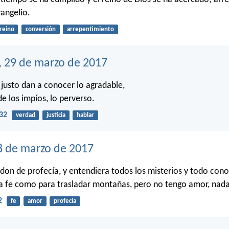
vangelio.
reino
conversión
arrepentimiento
, 29 de marzo de 2017
l justo dan a conocer lo agradable,
e los impíos, lo perverso.
32
verdad
justicia
hablar
8 de marzo de 2017
l don de profecía, y entendiera todos los misterios y todo cono
la fe como para trasladar montañas, pero no tengo amor, nada
2
fe
amor
profecía