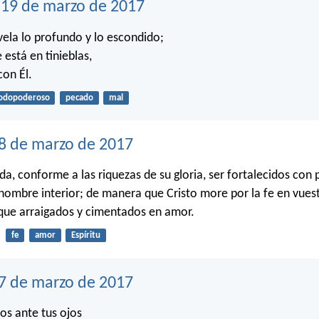
19 de marzo de 2017
evela lo profundo y lo escondido;
 está en tinieblas,
con Él.
odopoderoso
pecado
mal
8 de marzo de 2017
a, conforme a las riquezas de su gloria, ser fortalecidos con 
l hombre interior; de manera que Cristo more por la fe en vues
que arraigados y cimentados en amor.
fe
amor
Espíritu
17 de marzo de 2017
os ante tus ojos