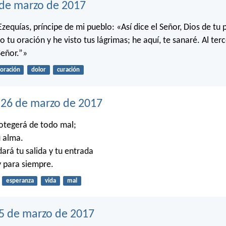
 de marzo de 2017
Ezequías, príncipe de mi pueblo: «Así dice el Señor, Dios de tu
tu oración y he visto tus lágrimas; he aquí, te sanaré. Al terc
Señor.”»
oración
dolor
curación
26 de marzo de 2017
rotegerá de todo mal;
u alma.
ará tu salida y tu entrada
 para siempre.
esperanza
vida
mal
5 de marzo de 2017