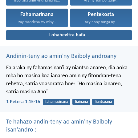
Isaorana anie Andriamanitra, Rain'i...
Ary ny Tompo izany...
Fahamarinana
Pentekosta
Izay mandeha tsy misy...
Ary nony tonga ny...
Lohahevitra hafa...
Andinin-teny ao amin'ny Baiboly androany
Fa araka ny fahamasinan'ilay niantso anareo, dia aoka
mba ho masina koa ianareo amin'ny fitondran-tena
rehetra, satria voasoratra hoe: "Ho masina ianareo,
satria masina Aho".
1 Petera 1:15-16
fahamasinana
fiainana
fiantsoana
Te hahazo andin-teny ao amin'ny Baiboly
isan'andro :