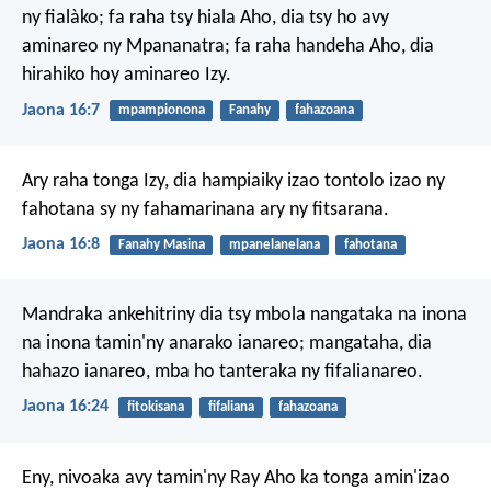
ny fialàko; fa raha tsy hiala Aho, dia tsy ho avy
aminareo ny Mpananatra; fa raha handeha Aho, dia
hirahiko hoy aminareo Izy.
Jaona 16:7
mpampionona
Fanahy
fahazoana
Ary raha tonga Izy, dia hampiaiky izao tontolo izao ny
fahotana sy ny fahamarinana ary ny fitsarana.
Jaona 16:8
Fanahy Masina
mpanelanelana
fahotana
Mandraka ankehitriny dia tsy mbola nangataka na inona
na inona tamin'ny anarako ianareo; mangataha, dia
hahazo ianareo, mba ho tanteraka ny fifalianareo.
Jaona 16:24
fitokisana
fifaliana
fahazoana
Eny, nivoaka avy tamin'ny Ray Aho ka tonga amin'izao