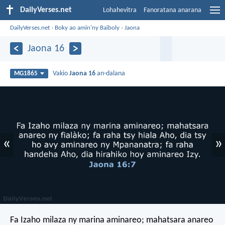
DailyVerses.net
Lohahevitra
Fanoratana anarana
DailyVerses.net
›
Boky ao amin'ny Baiboly
›
Jaona
Jaona 16
Vakio
Jaona 16
an-dalana
MG1865
«
»
Fa Izaho milaza ny marina aminareo; mahatsara anareo