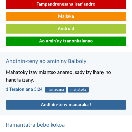
Fampandrenesana isan'andro
Mailaka
Android
Ao amin'ny tranonkalanao
Andinin-teny ao amin'ny Baiboly
Mahatoky Izay miantso anareo, sady Izy ihany no
hanefa izany.
1 Tesaloniana 5:24
fiantsoana
mahatoky
Tenin'Andriamanitra
Andinin-teny manaraka !
Hamantatra bebe kokoa