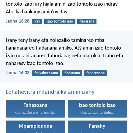
tontolo izao; ary hiala amin'izao tontolo izao indray
Aho ka hankany amin'ny Ray.
Jaona 16:28
Ray
izao tontolo izao
fiakarana
Izany teny izany efa nolazaiko taminareo mba
hanananareo fiadanana amiko. Atỳ amin'izao tontolo
izao no ahitanareo fahoriana; nefa matokia; Izaho efa
naharesy izao tontolo izao.
Jaona 16:33
fankaherezana
fiadanana
fandresena
Lohahevitra mifandraika amin'izany
Fahazoana
Izao tontolo izao
Koa lazaiko aminareo: Na...
Aza tia izao tontolo...
Mpampionona
Fanahy