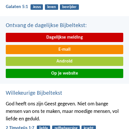
Galaten 5:1
Jezus
leven
bevrijder
Ontvang de dagelijkse Bijbeltekst:
Dagelijkse melding
E-mail
Android
Op je website
Willekeurige Bijbeltekst
God heeft ons zijn Geest gegeven. Niet om bange
mensen van ons te maken, maar moedige mensen, vol
liefde en geduld.
2 Timoteüs 1:7
liefde
zelfbeheersing
kracht