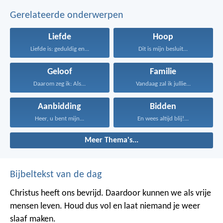
Gerelateerde onderwerpen
Liefde
Hoop
Liefde is: geduldig en...
Dit is mijn besluit...
Geloof
Familie
Daarom zeg ik: Als...
Vandaag zal ik jullie...
Aanbidding
Bidden
Heer, u bent mijn...
En wees altijd blij!...
Meer Thema's...
Bijbeltekst van de dag
Christus heeft ons bevrijd. Daardoor kunnen we als vrije
mensen leven. Houd dus vol en laat niemand je weer
slaaf maken.