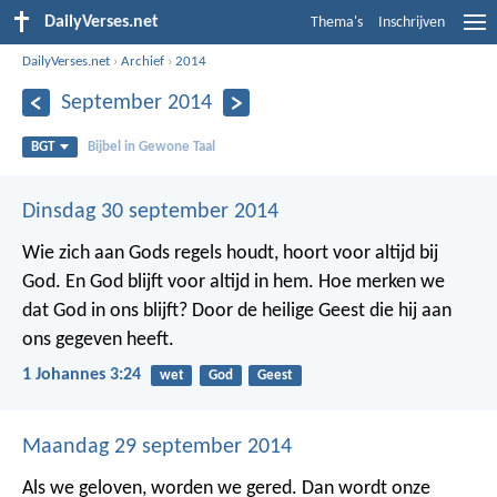
DailyVerses.net
Thema's
Inschrijven
DailyVerses.net
›
Archief
›
2014
September 2014
BGT
Bijbel in Gewone Taal
Dinsdag 30 september 2014
Wie zich aan Gods regels houdt, hoort voor altijd bij
God. En God blijft voor altijd in hem. Hoe merken we
dat God in ons blijft? Door de heilige Geest die hij aan
ons gegeven heeft.
1 Johannes 3:24
wet
God
Geest
Maandag 29 september 2014
Als we geloven, worden we gered. Dan wordt onze