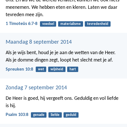
ons. En als we de wereld verlaten, kunnen we ook niets
meenemen. We hebben eten en kleren. Laten we daar
tevreden mee zijn.
1 Timoteüs 6:7-8
voedsel
materialisme
tevredenheid
Maandag 8 september 2014
Als je wijs bent, houd je je aan de wetten van de Heer.
Als je domme dingen zegt, loopt het slecht met je af.
Spreuken 10:8
wet
wijsheid
hart
Zondag 7 september 2014
De Heer is goed, hij vergeeft ons.
Geduldig en vol liefde
is hij.
Psalm 103:8
genade
liefde
geduld