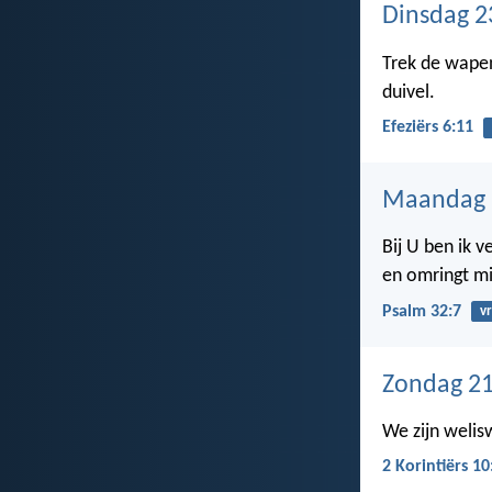
Dinsdag 2
Trek de wapen
duivel.
Efeziërs 6:11
Maandag 
Bij U ben ik v
en omringt mi
Psalm 32:7
v
Zondag 21
We zijn welis
2 Korintiërs 10