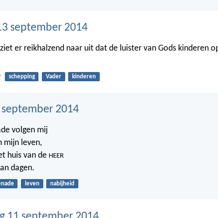
13 september 2014
ziet er reikhalzend naar uit dat de luister van Gods kinderen 
9
schepping
Vader
kinderen
2 september 2014
de volgen mij
n mijn leven,
het huis van de
HEER
van dagen.
enade
leven
nabijheid
g 11 september 2014