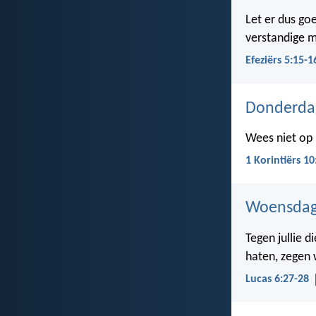
Let er dus go
verstandige m
Efeziërs 5:15-1
Donderda
Wees niet op 
1 Korintiërs 10
Woensdag
Tegen jullie d
haten, zegen w
Lucas 6:27-28