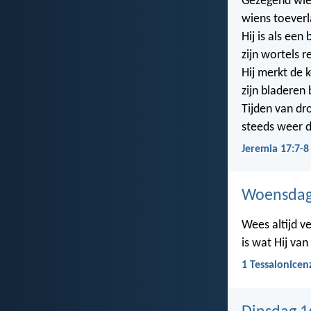
Gezegend wie
wiens toever
Hij is als ee
zijn wortels re
Hij merkt de k
zijn bladeren 
Tijden van dr
steeds weer d
Jeremia 17:7-8
Woensdag
Wees altijd v
is wat Hij van
1 Tessalonicen