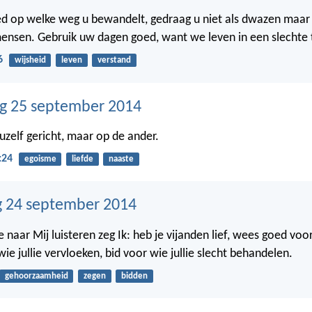
ed op welke weg u bewandelt, gedraag u niet als dwazen maar 
ensen. Gebruik uw dagen goed, want we leven in een slechte t
6
wijsheid
leven
verstand
g 25 september 2014
uzelf gericht, maar op de ander.
:24
egoisme
liefde
naaste
 24 september 2014
ie naar Mij luisteren zeg Ik: heb je vijanden lief, wees goed voor
ie jullie vervloeken, bid voor wie jullie slecht behandelen.
gehoorzaamheid
zegen
bidden