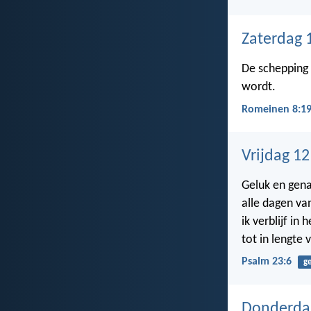
Zaterdag 
De schepping 
wordt.
Romeinen 8:1
Vrijdag 1
Geluk en gena
alle dagen va
ik verblijf in 
tot in lengte 
Psalm 23:6
g
Donderda