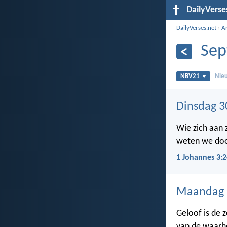
DailyVerse
DailyVerses.net
›
A
Sep
NBV21
Nieu
Dinsdag 3
Wie zich aan z
weten we door
1 Johannes 3:2
Maandag 
Geloof is de 
van de waarhe