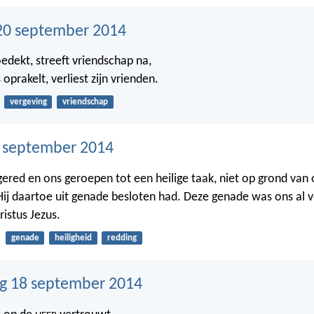
20 september 2014
edekt, streeft vriendschap na,
 oprakelt, verliest zijn vrienden.
vergeving
vriendschap
9 september 2014
 gered en ons geroepen tot een heilige taak, niet op grond van
j daartoe uit genade besloten had. Deze genade was ons al vó
ristus Jezus.
genade
heiligheid
redding
g 18 september 2014