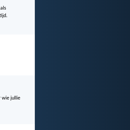
als
ijd.
 wie jullie