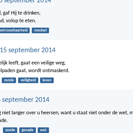
6 september 2014
 gaf Hij te drinken,
d, volop te eten.
betrouwbaarheid
voedsel
15 september 2014
ijk leeft, gaat een veilige weg,
elpaden gaat, wordt ontmaskerd.
zonde
veiligheid
leven
 september 2014
niet langer over u heersen, want u staat niet onder de wet, m
ade.
4
zonde
genade
wet