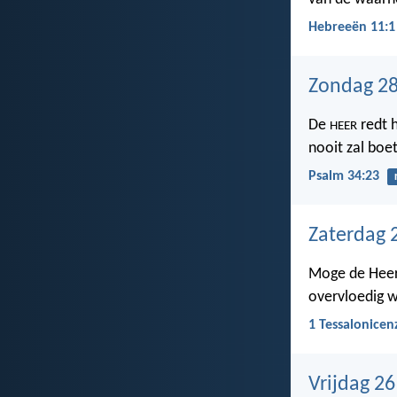
Hebreeën 11:1
Zondag 28
De
redt h
HEER
nooit zal boet
Psalm 34:23
Zaterdag 
Moge de Heer 
overvloedig w
1 Tessalonicen
Vrijdag 2