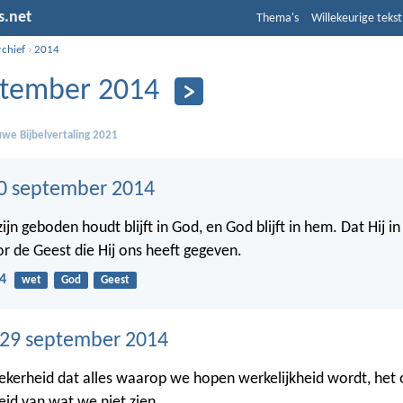
s.net
Thema's
Willekeurige tekst
rchief
›
2014
tember 2014
we Bijbelvertaling 2021
0 september 2014
ijn geboden houdt blijft in God, en God blijft in hem. Dat Hij in o
 de Geest die Hij ons heeft gegeven.
4
wet
God
Geest
29 september 2014
zekerheid dat alles waarop we hopen werkelijkheid wordt, het 
id van wat we niet zien.