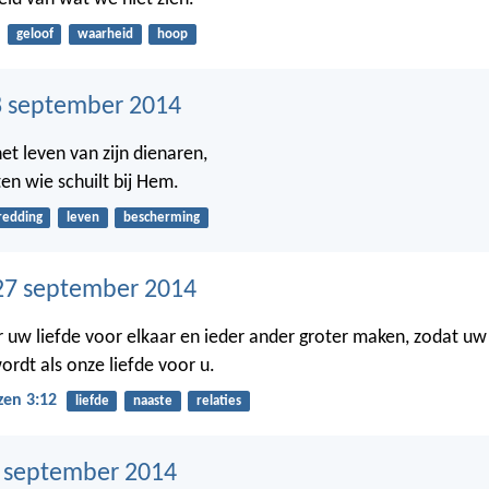
geloof
waarheid
hoop
 september 2014
et leven van zijn dienaren,
en wie schuilt bij Hem.
redding
leven
bescherming
27 september 2014
uw liefde voor elkaar en ieder ander groter maken, zodat uw 
ordt als onze liefde voor u.
zen 3:12
liefde
naaste
relaties
6 september 2014