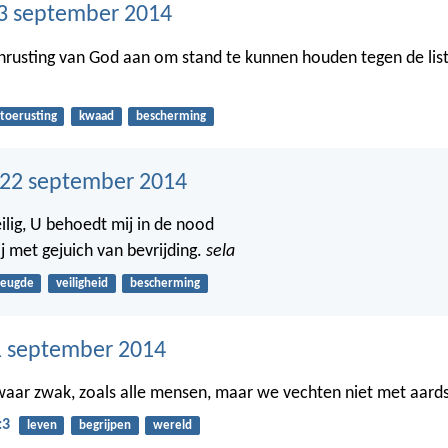
3 september 2014
rusting van God aan om stand te kunnen houden tegen de lis
toerusting
kwaad
bescherming
22 september 2014
eilig, U behoedt mij in de nood
j met gejuich van bevrijding.
sela
reugde
veiligheid
bescherming
 september 2014
waar zwak, zoals alle mensen, maar we vechten niet met aard
:3
leven
begrijpen
wereld