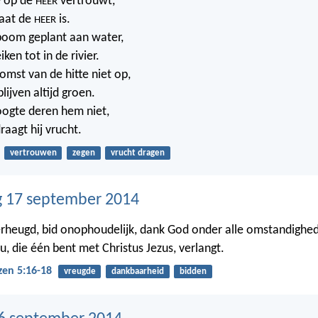
 op de
vertrouwt,
HEER
laat de
is.
HEER
n boom geplant aan water,
iken tot in de rivier.
omst van de hitte niet op,
blijven altijd groen.
oogte deren hem niet,
raagt hij vrucht.
vertrouwen
zegen
vrucht dragen
 17 september 2014
erheugd, bid onophoudelijk, dank God onder alle omstandighe
 u, die één bent met Christus Jezus, verlangt.
zen 5:16-18
vreugde
dankbaarheid
bidden