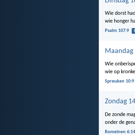
Dinsdag 1
Wie dorst had,
wie honger ha
Psalm 107:9
Maandag 
Wie onberispel
wie op kronk
Spreuken 10:9
Zondag 14
De zonde mag 
onder de gen
Romeinen 6:1