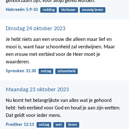
gehoorzaam zijn, voor altijd gered worden.
Hebreeën 5:9-10
redding
Verlosser
eeuwig leven
Dinsdag 24 oktober 2023
Je hebt niets aan een vrouw die alleen maar lief en
mooi is,
want haar schoonheid zal verdwijnen.
Maar
een vrouw met eerbied voor de Heer moet je
waarderen.
Spreuken 31:30
ontzag
schoonheid
Maandag 23 oktober 2023
Nu komt het belangrijkste van alles wat je gehoord
hebt: heb eerbied voor God en houd je aan zijn wetten.
Dat geldt voor ieder mens.
Prediker 12:13
ontzag
wet
leven