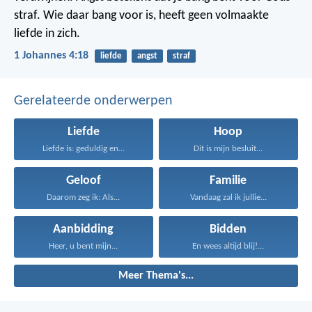
straf. Wie daar bang voor is, heeft geen volmaakte
liefde in zich.
1 Johannes 4:18
liefde
angst
straf
Gerelateerde onderwerpen
Liefde
Hoop
Liefde is: geduldig en...
Dit is mijn besluit...
Geloof
Familie
Daarom zeg ik: Als...
Vandaag zal ik jullie...
Aanbidding
Bidden
Heer, u bent mijn...
En wees altijd blij!...
Meer Thema's...