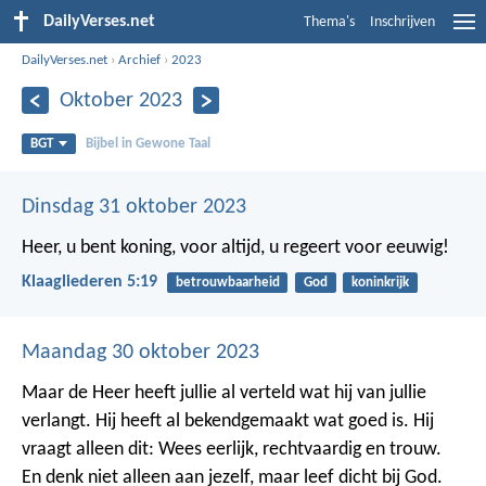
DailyVerses.net
Thema's
Inschrijven
DailyVerses.net
›
Archief
›
2023
Oktober 2023
BGT
Bijbel in Gewone Taal
Dinsdag 31 oktober 2023
Heer, u bent koning, voor altijd,
u regeert voor eeuwig!
Klaagliederen 5:19
betrouwbaarheid
God
koninkrijk
Maandag 30 oktober 2023
Maar de Heer heeft jullie al verteld wat hij van jullie
verlangt. Hij heeft al bekendgemaakt wat goed is. Hij
vraagt alleen dit: Wees eerlijk, rechtvaardig en trouw.
En denk niet alleen aan jezelf, maar leef dicht bij God.