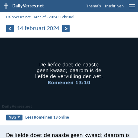
DailyVerses.net
Thema's
Inschrijven
DailyVerses.net
›
Archief
›
2024
›
Februari
14 februari 2024
Lees
Romeinen 13
online
NBG
De liefde doet de naaste geen kwaad; daarom is