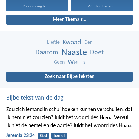
Daarom zeg Ik u...
Wat ik u heden...
Meer Thema's...
Kwaad
Liefde
Der
Naaste
Daarom
Doet
Wet
Geen
Is
Zoek naar Bijbelteksten
Bijbeltekst van de dag
Zou zich iemand in schuilhoeken kunnen verschuilen, dat
Ik hem niet zou zien? luidt het woord des H
eren
. Vervul
Ik niet de hemel en de aarde? luidt het woord des H
eren
.
Jeremia 23:24
God
hemel