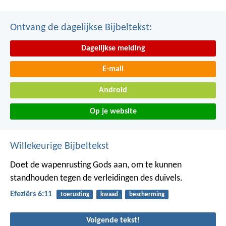
Ontvang de dagelijkse Bijbeltekst:
Dagelijkse melding
E-mail
Android
Op je website
Willekeurige Bijbeltekst
Doet de wapenrusting Gods aan, om te kunnen
standhouden tegen de verleidingen des duivels.
Efeziërs 6:11
toerusting
kwaad
bescherming
Volgende tekst!