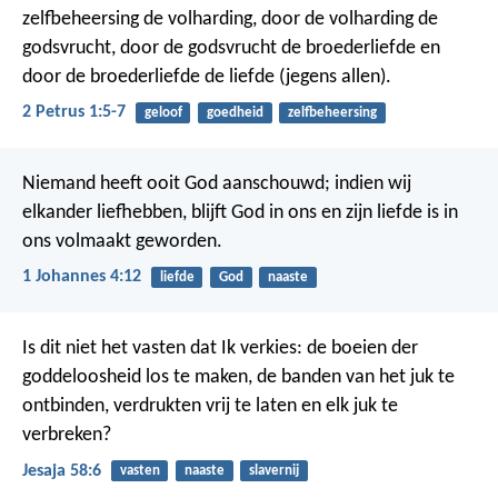
zelfbeheersing de volharding, door de volharding de
godsvrucht, door de godsvrucht de broederliefde en
door de broederliefde de liefde (jegens allen).
2 Petrus 1:5-7
geloof
goedheid
zelfbeheersing
Niemand heeft ooit God aanschouwd; indien wij
elkander liefhebben, blijft God in ons en zijn liefde is in
ons volmaakt geworden.
1 Johannes 4:12
liefde
God
naaste
Is dit niet het vasten dat Ik verkies: de boeien der
goddeloosheid los te maken, de banden van het juk te
ontbinden, verdrukten vrij te laten en elk juk te
verbreken?
Jesaja 58:6
vasten
naaste
slavernij