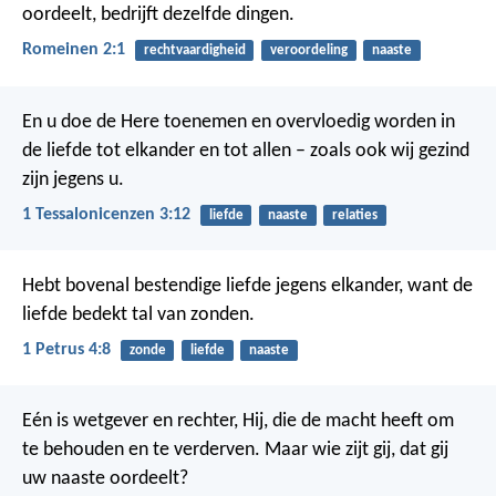
oordeelt, bedrijft dezelfde dingen.
Romeinen 2:1
rechtvaardigheid
veroordeling
naaste
En u doe de Here toenemen en overvloedig worden in
de liefde tot elkander en tot allen – zoals ook wij gezind
zijn jegens u.
1 Tessalonicenzen 3:12
liefde
naaste
relaties
Hebt bovenal bestendige liefde jegens elkander, want de
liefde bedekt tal van zonden.
1 Petrus 4:8
zonde
liefde
naaste
Eén is wetgever en rechter, Hij, die de macht heeft om
te behouden en te verderven. Maar wie zijt gij, dat gij
uw naaste oordeelt?