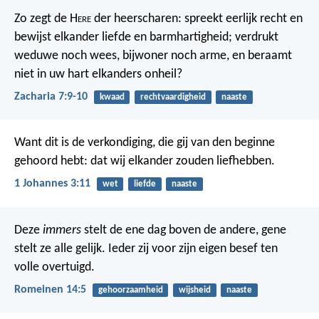
Zo zegt de H
ere
der heerscharen: spreekt eerlijk recht en
bewijst elkander liefde en barmhartigheid; verdrukt
weduwe noch wees, bijwoner noch arme, en beraamt
niet in uw hart elkanders onheil?
Zacharia 7:9-10
kwaad
rechtvaardigheid
naaste
Want dit is de verkondiging, die gij van den beginne
gehoord hebt: dat wij elkander zouden liefhebben.
1 Johannes 3:11
wet
liefde
naaste
Deze
immers
stelt de ene dag boven de andere, gene
stelt ze alle gelijk. Ieder zij voor zijn eigen besef ten
volle overtuigd.
Romeinen 14:5
gehoorzaamheid
wijsheid
naaste