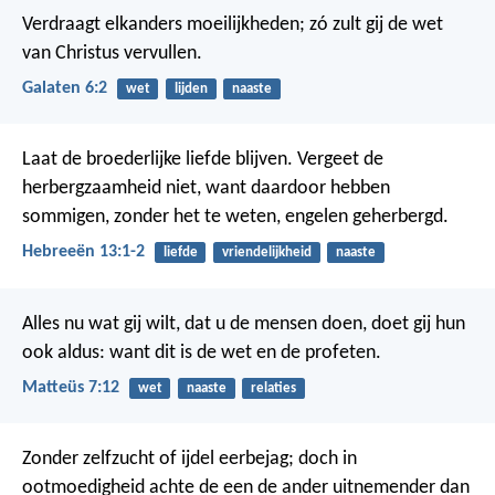
Verdraagt elkanders moeilijkheden; zó zult gij de wet
van Christus vervullen.
Galaten 6:2
wet
lijden
naaste
Laat de broederlijke liefde blijven.
Vergeet de
herbergzaamheid niet, want daardoor hebben
sommigen, zonder het te weten, engelen geherbergd.
Hebreeën 13:1-2
liefde
vriendelijkheid
naaste
Alles nu wat gij wilt, dat u de mensen doen, doet gij hun
ook aldus: want dit is de wet en de profeten.
Matteüs 7:12
wet
naaste
relaties
Zonder zelfzucht of ijdel eerbejag; doch in
ootmoedigheid achte de een de ander uitnemender dan