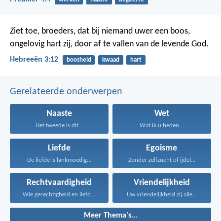
Ziet toe, broeders, dat bij niemand uwer een boos,
ongelovig hart zij, door af te vallen van de levende God.
Hebreeën 3:12
boosheid
kwaad
hart
Gerelateerde onderwerpen
Naaste
Wet
Het tweede is dit...
Wat ik u heden...
Liefde
Egoisme
De liefde is lankmoedig...
Zonder zelfzucht of ijdel...
Rechtvaardigheid
Vriendelijkheid
Wie gerechtigheid en liefde...
Uw vriendelijkheid zij alle...
Meer Thema's...