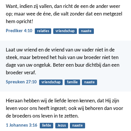
Want, indien zij vallen, dan richt de een de ander weer
op; maar wee de éne, die valt zonder dat een metgezel
hem opricht!
Prediker 4:10
relaties
vriendschap
naaste
Laat uw vriend en de vriend van uw vader niet in de
steek,
maar betreed het huis van uw broeder niet
ten
dage van uw ongeluk.
Beter een buur dichtbij dan een
broeder veraf.
Spreuken 27:10
vriendschap
familie
naaste
Hieraan hebben wij de liefde leren kennen, dat Hij zijn
leven voor ons heeft ingezet; ook wij behoren dan voor
de broeders ons leven in te zetten.
1 Johannes 3:16
liefde
Jezus
naaste