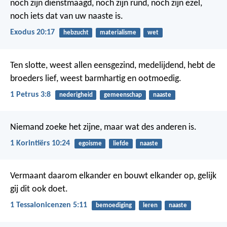
noch zijn dienstmaagd, noch zijn rund, noch zijn ezel,
noch iets dat van uw naaste is.
Exodus 20:17
hebzucht
materialisme
wet
Ten slotte, weest allen eensgezind, medelijdend, hebt de
broeders lief, weest barmhartig en ootmoedig.
1 Petrus 3:8
nederigheid
gemeenschap
naaste
Niemand zoeke het zijne, maar wat des anderen is.
1 Korintiërs 10:24
egoisme
liefde
naaste
Vermaant daarom elkander en bouwt elkander op, gelijk
gij dit ook doet.
1 Tessalonicenzen 5:11
bemoediging
leren
naaste