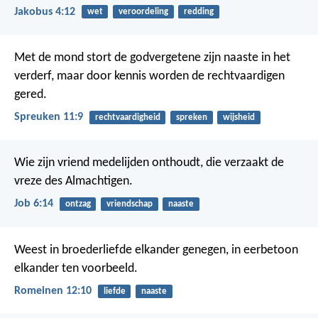
Jakobus 4:12
wet
veroordeling
redding
Met de mond stort de godvergetene zijn naaste in het
verderf,
maar door kennis worden de rechtvaardigen
gered.
Spreuken 11:9
rechtvaardigheid
spreken
wijsheid
Wie zijn vriend medelijden onthoudt,
die verzaakt de
vreze des Almachtigen.
Job 6:14
ontzag
vriendschap
naaste
Weest in broederliefde elkander genegen, in eerbetoon
elkander ten voorbeeld.
Romeinen 12:10
liefde
naaste