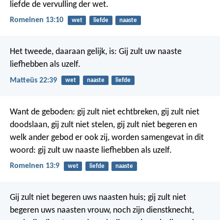
liefde de vervulling der wet.
Romeinen 13:10
wet
liefde
naaste
Het tweede, daaraan gelijk, is: Gij zult uw naaste
liefhebben als uzelf.
Matteüs 22:39
wet
naaste
liefde
Want de geboden: gij zult niet echtbreken, gij zult niet
doodslaan, gij zult niet stelen, gij zult niet begeren en
welk ander gebod er ook zij, worden samengevat in dit
woord: gij zult uw naaste liefhebben als uzelf.
Romeinen 13:9
wet
liefde
naaste
Gij zult niet begeren uws naasten huis; gij zult niet
begeren uws naasten vrouw, noch zijn dienstknecht,