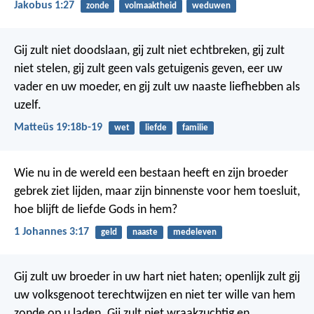
Jakobus 1:27
zonde
volmaaktheid
weduwen
Gij zult niet doodslaan, gij zult niet echtbreken, gij zult
niet stelen, gij zult geen vals getuigenis geven, eer uw
vader en uw moeder, en gij zult uw naaste liefhebben als
uzelf.
Matteüs 19:18b-19
wet
liefde
familie
Wie nu in de wereld een bestaan heeft en zijn broeder
gebrek ziet lijden, maar zijn binnenste voor hem toesluit,
hoe blijft de liefde Gods in hem?
1 Johannes 3:17
geld
naaste
medeleven
Gij zult uw broeder in uw hart niet haten; openlijk zult gij
uw volksgenoot terechtwijzen en niet ter wille van hem
zonde op u laden. Gij zult niet wraakzuchtig en