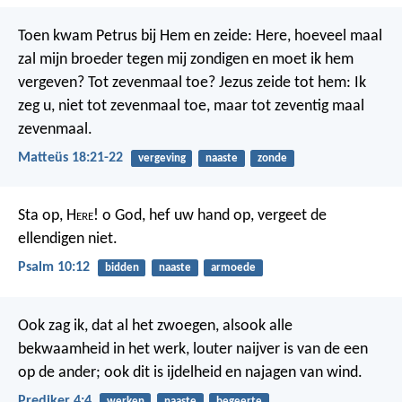
Toen kwam Petrus bij Hem en zeide: Here, hoeveel maal
zal mijn broeder tegen mij zondigen en moet ik hem
vergeven? Tot zevenmaal toe? Jezus zeide tot hem: Ik
zeg u, niet tot zevenmaal toe, maar tot zeventig maal
zevenmaal.
Matteüs 18:21-22
vergeving
naaste
zonde
Sta op, H
ere
! o God, hef uw hand op,
vergeet de
ellendigen niet.
Psalm 10:12
bidden
naaste
armoede
Ook zag ik, dat al het zwoegen, alsook alle
bekwaamheid in het werk, louter naijver is van de een
op de ander; ook dit is ijdelheid en najagen van wind.
Prediker 4:4
werken
naaste
begeerte