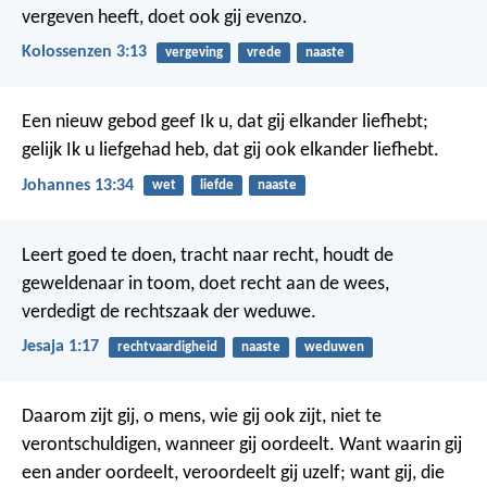
vergeven heeft, doet ook gij evenzo.
Kolossenzen 3:13
vergeving
vrede
naaste
Een nieuw gebod geef Ik u, dat gij elkander liefhebt;
gelijk Ik u liefgehad heb, dat gij ook elkander liefhebt.
Johannes 13:34
wet
liefde
naaste
Leert goed te doen, tracht naar recht, houdt de
geweldenaar in toom, doet recht aan de wees,
verdedigt de rechtszaak der weduwe.
Jesaja 1:17
rechtvaardigheid
naaste
weduwen
Daarom zijt gij, o mens, wie gij ook zijt, niet te
verontschuldigen, wanneer gij oordeelt. Want waarin gij
een ander oordeelt, veroordeelt gij uzelf; want gij, die