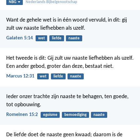
NBG
Nederlands Bijbelgenootschap
Want de gehele wet is in één woord vervuld, in dit: gij
zult uw naaste liefhebben als uzelf.
Galaten 5:14
wet
liefde
naaste
Het tweede is dit: Gij zult uw naaste liefhebben als uzelf.
Een ander gebod, groter dan deze, bestaat niet.
Marcus 12:31
wet
liefde
naaste
Ieder onzer trachte zijn naaste te behagen, ten goede,
tot opbouwing.
Romeinen 15:2
egoisme
bemoediging
naaste
De liefde doet de naaste geen kwaad; daarom is de