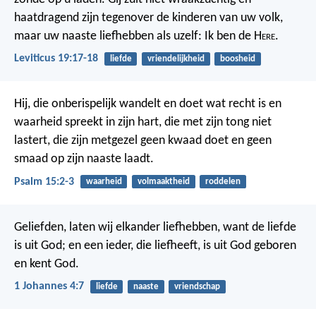
haatdragend zijn tegenover de kinderen van uw volk,
maar uw naaste liefhebben als uzelf: Ik ben de H
ere
.
Leviticus 19:17-18
liefde
vriendelijkheid
boosheid
Hij, die onberispelijk wandelt en doet wat recht is
en
waarheid spreekt in zijn hart,
die met zijn tong niet
lastert,
die zijn metgezel geen kwaad doet
en geen
smaad op zijn naaste laadt.
Psalm 15:2-3
waarheid
volmaaktheid
roddelen
Geliefden, laten wij elkander liefhebben, want de liefde
is uit God; en een ieder, die liefheeft, is uit God geboren
en kent God.
1 Johannes 4:7
liefde
naaste
vriendschap