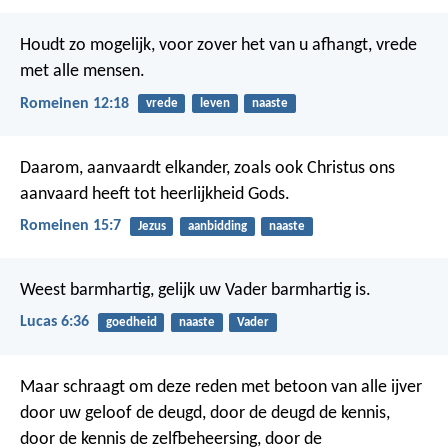
Houdt zo mogelijk, voor zover het van u afhangt, vrede
met alle mensen.
Romeinen 12:18
vrede
leven
naaste
Daarom, aanvaardt elkander, zoals ook Christus ons
aanvaard heeft tot heerlijkheid Gods.
Romeinen 15:7
Jezus
aanbidding
naaste
Weest barmhartig, gelijk uw Vader barmhartig is.
Lucas 6:36
goedheid
naaste
Vader
Maar schraagt om deze reden met betoon van alle ijver
door uw geloof de deugd, door de deugd de kennis,
door de kennis de zelfbeheersing, door de