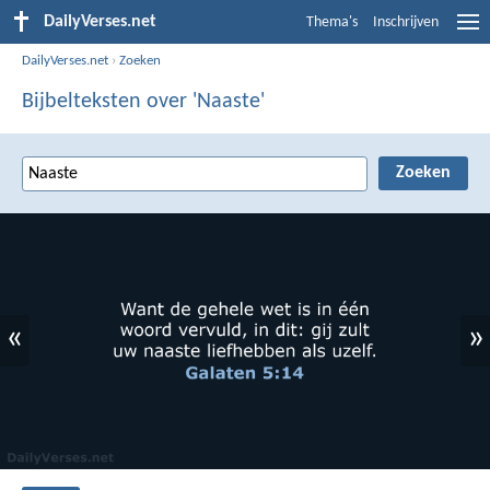
DailyVerses.net
Thema's
Inschrijven
DailyVerses.net
›
Zoeken
Bijbelteksten over 'Naaste'
«
»