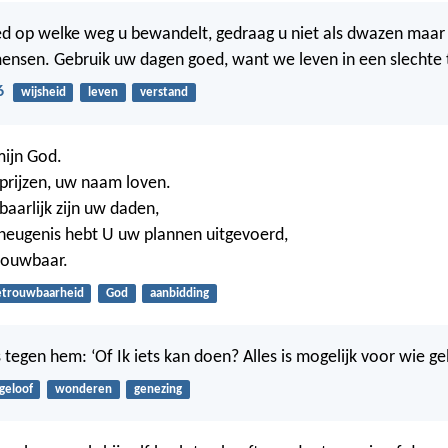
ed op welke weg u bewandelt, gedraag u niet als dwazen maar 
ensen. Gebruik uw dagen goed, want we leven in een slechte t
6
wijsheid
leven
verstand
mijn God.
 prijzen, uw naam loven.
arlijk zijn uw daden,
heugenis hebt U uw plannen uitgevoerd,
rouwbaar.
etrouwbaarheid
God
aanbidding
 tegen hem: ‘Of Ik iets kan doen? Alles is mogelijk voor wie gel
geloof
wonderen
genezing