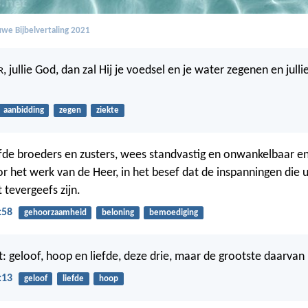
we Bijbelvertaling 2021
, jullie God, dan zal Hij je voedsel en je water zegenen en julli
R
aanbidding
zegen
ziekte
fde broeders en zusters, wees standvastig en onwankelbaar en 
oor het werk van de Heer, in het besef dat de inspanningen die 
t tevergeefs zijn.
:58
gehoorzaamheid
beloning
bemoediging
jft: geloof, hoop en liefde, deze drie, maar de grootste daarvan i
:13
geloof
liefde
hoop