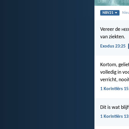
NBV21
Nieu
Vereer de
HEE
van ziekten.
Exodus 23:25
Kortom, gelie
volledig in v
verricht, nooi
1 Korintiërs 15
Dit is wat bli
1 Korintiërs 13