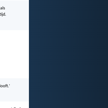
als
ijd.
ooft.’