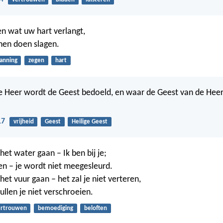
n wat uw hart verlangt,
nen doen slagen.
lanning
zegen
hart
 Heer wordt de Geest bedoeld, en waar de Geest van de Heer i
17
vrijheid
Geest
Heilige Geest
et water gaan – Ik ben bij je;
ren – je wordt niet meegesleurd.
et vuur gaan – het zal je niet verteren,
llen je niet verschroeien.
ertrouwen
bemoediging
beloften