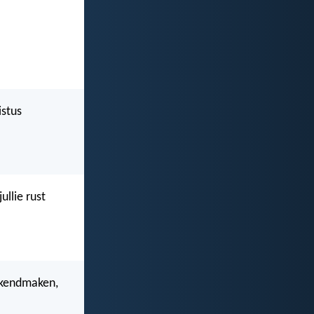
istus
ullie rust
bekendmaken,