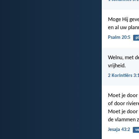
Moge Hij geve
en al uw plan
Psalm 20:5
p
Welnu, met de
vrijheid.
2 Korintiërs 3:
Moet je door h
of door rivie
Moet je door h
de vlammen zu
Jesaja 43:2
v