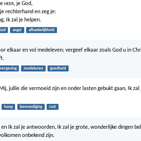
de
, je God,
HEER
 je rechterhand en zeg je:
, Ik zal je helpen.
God
angst
afhankelijkheid
r elkaar en vol medeleven; vergeef elkaar zoals God u in Chr
t.
vergeving
medeleven
goedheid
Mij, jullie die vermoeid zijn en onder lasten gebukt gaan, Ik zal j
hoop
bemoediging
rust
 en Ik zal je antwoorden, Ik zal je grote, wonderlijke dingen 
 volkomen onbekend zijn.