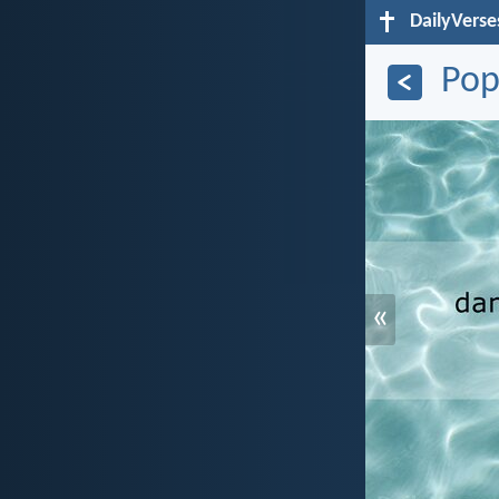
DailyVerse
Pop
«