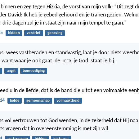
binnen en zeg tegen Hizkia, de vorst van mijn volk: “Dit zegt 
der David: Ik heb je gebed gehoord en je tranen gezien. Welnu, 
drie dagen zul je in staat zijn naar mijn tempel te gaan.”
:5
bidden
verdriet
genezing
dus: wees vastberaden en standvastig, laat je door niets weer
 want waar je ook gaat, de
, je God, staat je bij.
HEER
angst
bemoediging
leed u in de liefde, dat is de band die u tot een volmaakte een
:14
liefde
gemeenschap
volmaaktheid
s vol vertrouwen tot God wenden, in de zekerheid dat Hij naar
ts vragen dat in overeenstemming is met zijn wil.
4
vertrouwen
bidden
luisteren