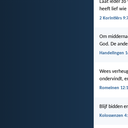
Laat ieder zo
heeft lief wie
2 Korintiërs 9:
Om middernach
God. De ander
Handelingen 1
Wees verheug
ondervindt, e
Romeinen 12:
Blijf bidden 
Kolossenzen 4: