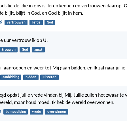
ds liefde, die in ons is, leren kennen en vertrouwen daarop. Go
e blijft, blijft in God, en God blijft in hem.
6
vertrouwen
liefde
God
te uur vertrouw ik op U.
ertrouwen
God
angst
Mij aanroepen en weer tot Mij gaan bidden, en Ik zal naar jullie 
aanbidding
bidden
luisteren
egd opdat jullie vrede vinden bij Mij. Jullie zullen het zwaar te
 wereld, maar houd moed: Ik heb de wereld overwonnen.
3
bemoediging
vrede
overwinnen