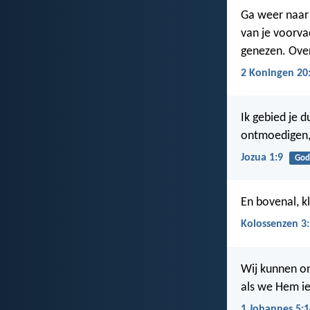
Ga weer naar 
van je voorva
genezen. Over 
2 Koningen 20
Ik gebied je 
ontmoedigen,
Jozua 1:9
God
En bovenal, k
Kolossenzen 3
Wij kunnen on
als we Hem ie
1 Johannes 5:1