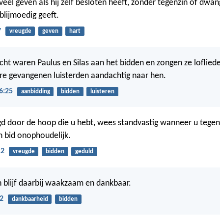
 veel geven als hij zelf besloten heeft, zonder tegenzin of dwa
 blijmoedig geeft.
7
vreugde
geven
hart
t waren Paulus en Silas aan het bidden en zongen ze loflied
e gevangenen luisterden aandachtig naar hen.
6:25
aanbidding
bidden
luisteren
d door de hoop die u hebt, wees standvastig wanneer u tege
n bid onophoudelijk.
12
vreugde
bidden
geduld
en blijf daarbij waakzaam en dankbaar.
2
dankbaarheid
bidden