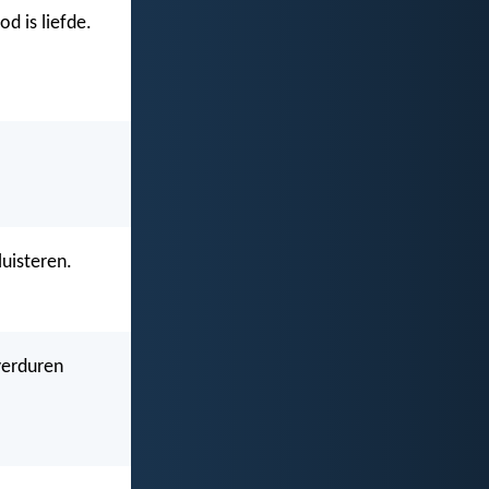
d is liefde.
luisteren.
 verduren