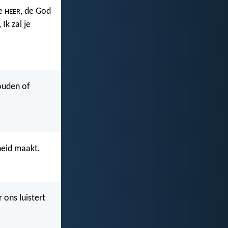
de
, de God
HEER
Ik zal je
houden of
heid maakt.
 ons luistert