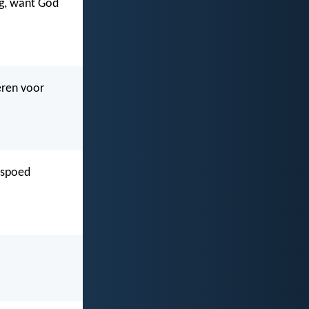
ng, want God
eren voor
nspoed