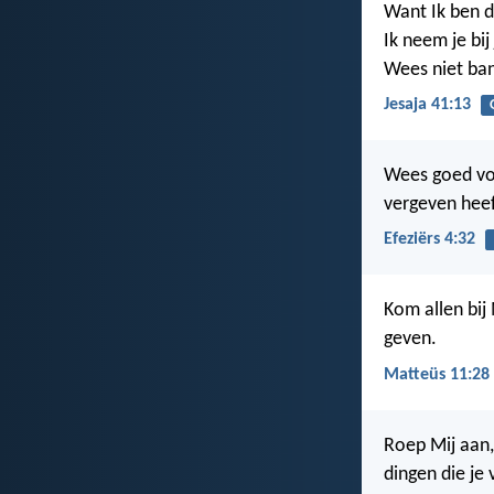
Want Ik ben 
Ik neem je bij
Wees niet bang
Jesaja 41:13
Wees goed voo
vergeven heef
Efeziërs 4:32
Kom allen bij 
geven.
Matteüs 11:28
Roep Mij aan,
dingen die je