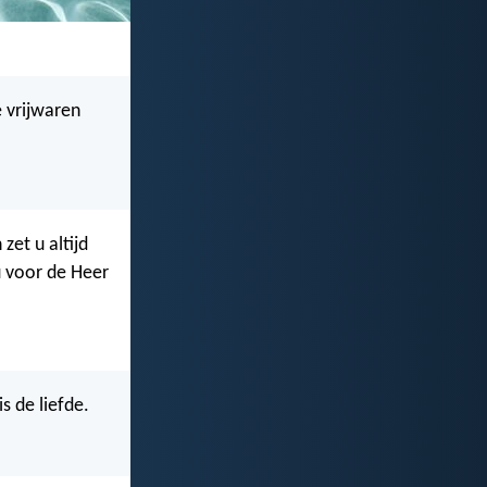
e vrijwaren
zet u altijd
u voor de Heer
s de liefde.