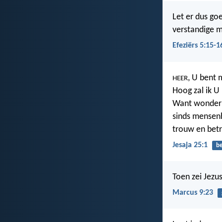
Let er dus go
verstandige m
Efeziërs 5:15-1
, U bent 
HEER
Hoog zal ik U
Want wonderba
sinds mensen
trouw en bet
Jesaja 25:1
b
Toen zei Jezus
Marcus 9:23