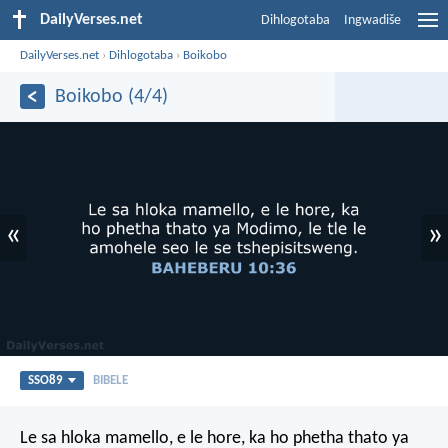
DailyVerses.net
Dihlogotaba
Ingwadiše
DailyVerses.net
›
Dihlogotaba
›
Boikobo
Boikobo (4/4)
«
»
SSO89
BIBELE
Le sa hloka mamello, e le hore, ka ho phetha thato ya