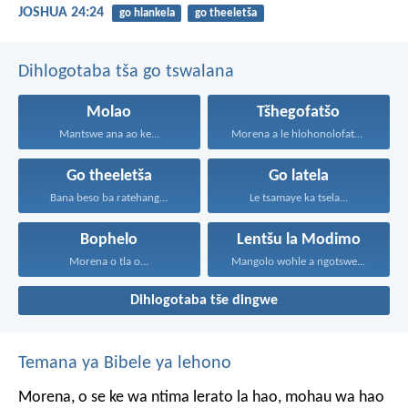
JOSHUA 24:24
go hlankela
go theeletša
Dihlogotaba tša go tswalana
Molao
Tšhegofatšo
Mantswe ana ao ke...
Morena a le hlohonolofatse...
Go theeletša
Go latela
Bana beso ba ratehang...
Le tsamaye ka tsela...
Bophelo
Lentšu la Modimo
Morena o tla o...
Mangolo wohle a ngotswe...
Dihlogotaba tše dingwe
Temana ya Bibele ya lehono
Morena, o se ke wa ntima
lerato la hao,
mohau wa hao