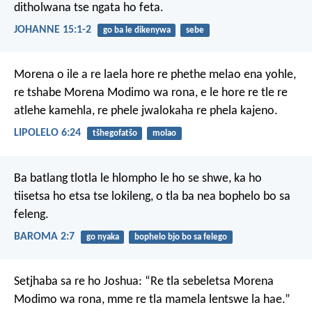
ditholwana tse ngata ho feta.
JOHANNE 15:1-2
go ba le dikenywa
sebe
Morena o ile a re laela hore re phethe melao ena yohle,
re tshabe Morena Modimo wa rona, e le hore re tle re
atlehe kamehla, re phele jwalokaha re phela kajeno.
LIPOLELO 6:24
tšhegofatšo
molao
Ba batlang tlotla le hlompho le ho se shwe, ka ho
tiisetsa ho etsa tse lokileng, o tla ba nea bophelo bo sa
feleng.
BAROMA 2:7
go nyaka
bophelo bjo bo sa felego
Setjhaba sa re ho Joshua: “Re tla sebeletsa Morena
Modimo wa rona, mme re tla mamela lentswe la hae.”