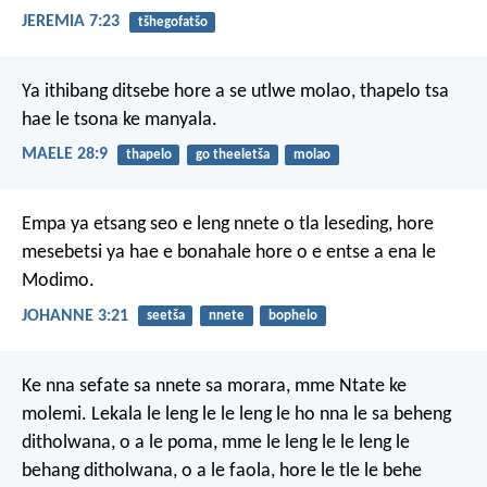
JEREMIA 7:23
tšhegofatšo
Ya ithibang ditsebe
hore a se utlwe molao,
thapelo tsa
hae
le tsona ke manyala.
MAELE 28:9
thapelo
go theeletša
molao
Empa ya etsang seo e leng nnete o tla leseding, hore
mesebetsi ya hae e bonahale hore o e entse a ena le
Modimo.
JOHANNE 3:21
seetša
nnete
bophelo
Ke nna sefate sa nnete sa morara, mme Ntate ke
molemi. Lekala le leng le le leng le ho nna le sa beheng
ditholwana, o a le poma, mme le leng le le leng le
behang ditholwana, o a le faola, hore le tle le behe