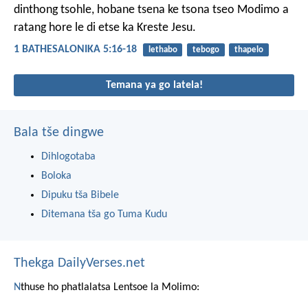
dinthong tsohle, hobane tsena ke tsona tseo Modimo a
ratang hore le di etse ka Kreste Jesu.
1 BATHESALONIKA 5:16-18
lethabo
tebogo
thapelo
Temana ya go latela!
Bala tše dingwe
Dihlogotaba
Boloka
Dipuku tša Bibele
Ditemana tša go Tuma Kudu
Thekga DailyVerses.net
N
thuse ho phatlalatsa Lentsoe la Molimo: