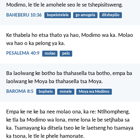
Modimo, le tle le amohele seo le se tshepisitsweng.
BAHEBERU 10:36
bopelotelele
go amogela
ditshepišo
Ke thabela ho etsa thato ya hao,
Modimo wa ka.
Molao
wa hao o ka pelong ya ka.
PESALEMA 40:9
molao
pelo
Ba laolwang ke botho ba thahasella tsa botho, empa ba
laolwang ke Moya ba thahasella tsa Moya.
BAROMA 8:5
bophelo
mmele
Moya wa Modimo
Empa ke ne ke ba nee molao ona, ka re: Ntlhompheng,
ke tla ba Modimo wa lona, mme lona le be setjhaba sa
ka. Tsamayang ka ditsela tseo ke le laetseng ho tsamaya
ka tsona, le tle le phele hamonate.