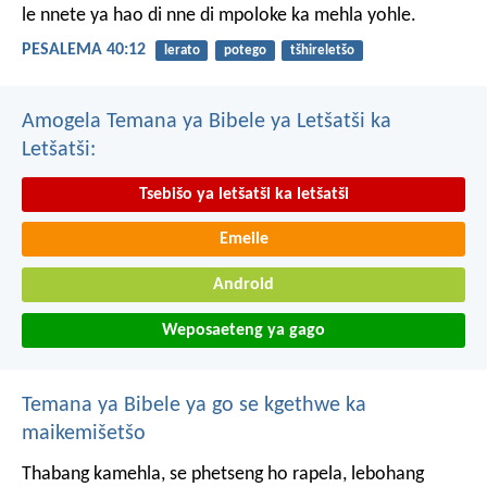
le nnete ya hao
di nne di mpoloke ka mehla yohle.
PESALEMA 40:12
lerato
potego
tšhireletšo
Amogela Temana ya Bibele ya Letšatši ka
Letšatši:
Tsebišo ya letšatši ka letšatši
Emeile
Android
Weposaeteng ya gago
Temana ya Bibele ya go se kgethwe ka
maikemišetšo
Thabang kamehla, se phetseng ho rapela, lebohang