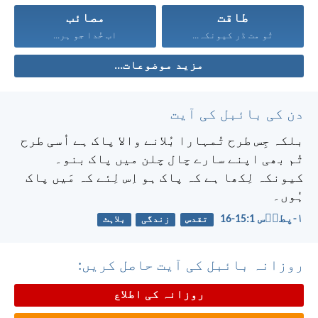
طاقت
مصائب
تُو مت ڈر کیونکہ...
اب خُدا جو ہر...
مزید موضوعات...
دن کی بائبل کی آیت
بلکہ جِس طرح تُمہارا بُلانے والا پاک ہے اُسی طرح
تُم بھی اپنے سارے چال چلن میں پاک بنو۔
کیونکہ لِکھا ہے کہ پاک ہو اِس لِئے کہ مَیں پاک
ہُوں۔
۱-پطرؔس 1:‏15-‏16
تقدس
زندگی
بلاہٹ
روزانہ بائبل کی آیت حاصل کریں:
روزانہ کی اطلاع