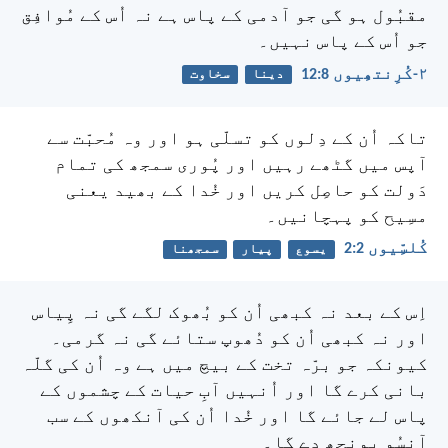
مقبُول ہو گی جو آدمی کے پاس ہے نہ اُس کے مُوافِق
جو اُس کے پاس نہیں۔
۲-کُرِنتھِیوں 8:‏12
دینا
سخاوت
تاکہ اُن کے دِلوں کو تسلّی ہو اور وہ مُحبّت سے
آپس میں گٹھے رہیں اور پُوری سمجھ کی تمام
دَولت کو حاصِل کریں اور خُدا کے بھید یعنی
مسِیح کو پہچانیں۔
کُلسِّیوں 2:‏2
یسوع
پیار
سمجھنا
اِس کے بعد نہ کبھی اُن کو بُھوک لگے گی نہ پِیاس
اور نہ کبھی اُن کو دُھوپ ستائے گی نہ گرمی۔
کیونکہ جو برّہ تخت کے بیچ میں ہے وہ اُن کی گلّہ
بانی کرے گا اور اُنہیں آبِ حیات کے چشموں کے
پاس لے جائے گا اور خُدا اُن کی آنکھوں کے سب
آنسُو پونچھ دے گا۔