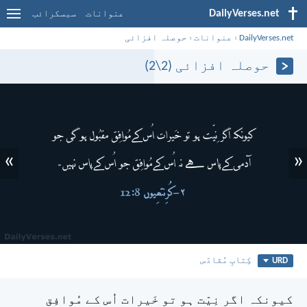
DailyVerses.net
عنوانات
سبسکرائب
DailyVerses.net
›
عنوانات
›
حوصلہ افزائی
حوصلہ افزائی (2\2)
»
«
URD
کِتابِ مُقادّس
کیونکہ اگر نِیّت ہو تو خَیرات اُس کے مُوافِق