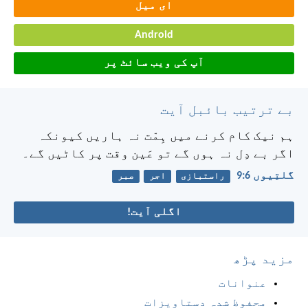
ای میل
Android
آپ کی ویب سائٹ پر
بے ترتیب بائبل آیت
ہم نیک کام کرنے میں ہِمّت نہ ہاریں کیونکہ
اگر بے دِل نہ ہوں گے تو عَین وقت پر کاٹیں گے۔
گلتِیوں 6:‏9
راستبازی
اجر
صبر
اگلی آیت!
مزید پڑھ
عنوانات
محفوظ شدہ دستاویزات