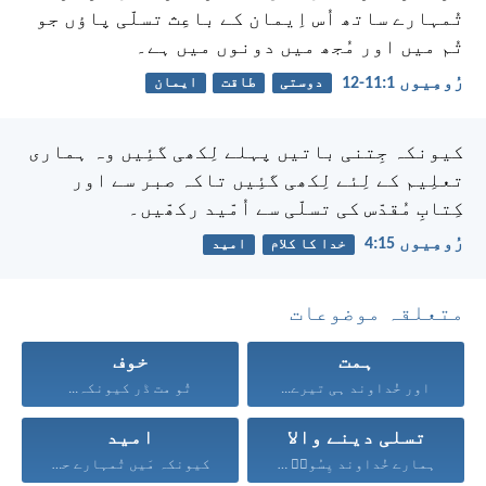
تُمہارے ساتھ اُس اِیمان کے باعِث تسلّی پاؤں جو
تُم میں اور مُجھ میں دونوں میں ہے۔
رُومِیوں 1:‏11-‏12
دوستی
طاقت
ایمان
کیونکہ جِتنی باتیں پہلے لِکھی گئِیں وہ ہماری
تعلِیم کے لِئے لِکھی گئِیں تاکہ صبر سے اور
کِتابِ مُقدّس کی تسلّی سے اُمّید رکھّیں۔
رُومِیوں 15:‏4
خدا کا کلام
امید
متعلقہ موضوعات
ہمت
خوف
اور خُداوند ہی تیرے...
تُو مت ڈر کیونکہ...
تسلی دینے والا
امید
ہمارے خُداوند یِسُوعؔ مسِیح...
کیونکہ مَیں تُمہارے حق...