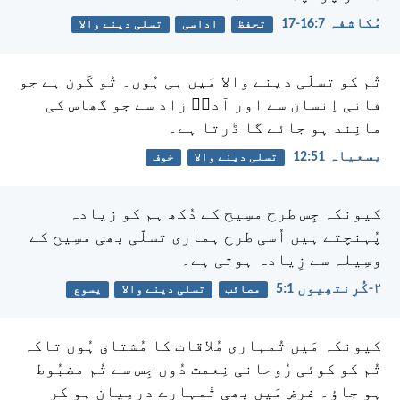
مُکاشفہ 7:‏16-‏17
تحفظ
اداسی
تسلی دینے والا
تُم کو تسلّی دینے والا مَیں ہی ہُوں۔
تُو کَون ہے جو
فانی اِنسان سے اور آدمؔ زاد سے
جو گھاس کی
مانِند ہو جائے گا ڈرتا ہے۔
یسعیاہ 51:‏12
تسلی دینے والا
خوف
کیونکہ جِس طرح مسِیح کے دُکھ ہم کو زیادہ
پُہنچتے ہیں اُسی طرح ہماری تسلّی بھی مسِیح کے
وسِیلہ سے زِیادہ ہوتی ہے۔
۲-کُرِنتھِیوں 1:‏5
مصائب
تسلی دینے والا
یسوع
کیونکہ مَیں تُمہاری مُلاقات کا مُشتاق ہُوں تاکہ
تُم کو کوئی رُوحانی نِعمت دُوں جِس سے تُم مضبُوط
ہو جاؤ۔ غرض مَیں بھی تُمہارے درمِیان ہو کر