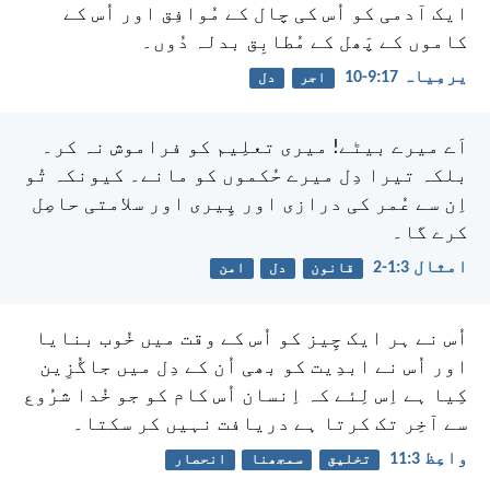
ایک آدمی کو اُس کی چال کے مُوافِق
اور اُس کے
کاموں کے پَھل کے مُطابِق بدلہ دُوں۔
یرمِیاہ 17:‏9-‏10
اجر
دل
اَے میرے بیٹے! میری تعلِیم کو فراموش نہ کر۔
بلکہ تیرا دِل میرے حُکموں کو مانے۔ کیونکہ تُو
اِن سے عُمر کی درازی اور پِیری اور سلامتی حاصِل
کرے گا۔
امثال 3:‏1-‏2
قانون
دل
امن
اُس نے ہر ایک چِیز کو اُس کے وقت میں خُوب بنایا
اور اُس نے ابدِیت کو بھی اُن کے دِل میں جاگُزِین
کِیا ہے اِس لِئے کہ اِنسان اُس کام کو جو خُدا شرُوع
سے آخِر تک کرتا ہے دریافت نہیں کر سکتا۔
واعِظ 3:‏11
تخلیق
سمجھنا
انحصار