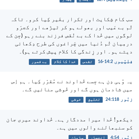
سب کام شِکایت اور تکرار بغَیر کِیا کرو۔ تاکہ
تُم بے عَیب اور بھولے ہو کر ٹیڑھے اور کجرَو
لوگوں میں خُدا کے بے نُقص فرزند بنے رہو (جِن کے
درمِیان تُم دُنیا میں چَراغوں کی طرح دِکھائی
دیتے ہو۔ اور زِندگی کا کلام پیش کرتے ہو)۔
فِلِپّیوں 2:‏14-‏16
تقدس
خدا کا کلام
بے قصور
یہ وُہی دِن ہے جِسے خُداوند نے مُقرّر کِیا۔
ہم اِس
میں شادمان ہوں گے اور خُوشی منائیں گے۔
زبُور 118:‏24
تخلیق
خوشی
دیکھو! خُدا میرا مددگار ہے۔
خُداوند میری جان
کو سنبھالنے والوں میں ہے۔
زبُور 54:‏4
انحصار
سامان