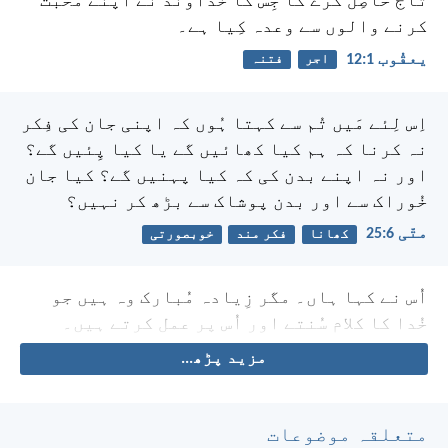
تاج حاصِل کرے گا جِس کا خُداوند نے اپنے مُحبّت
کرنے والوں سے وعدہ کِیا ہے۔
یعقُوب 1:‏12
اجر
فتنہ
اِس لِئے مَیں تُم سے کہتا ہُوں کہ اپنی جان کی فِکر
نہ کرنا کہ ہم کیا کھائیں گے یا کیا پِئیں گے؟
اور نہ اپنے بدن کی کہ کیا پہنیں گے؟ کیا جان
خُوراک سے اور بدن پوشاک سے بڑھ کر نہیں؟
متّی 6:‏25
کھانا
فکر مند
خوبصورتی
اُس نے کہا ہاں۔ مگر زِیادہ مُبارک وہ ہیں جو
خُدا کا کلام سُنتے اور اُس پر عمل کرتے ہیں۔
مزید پڑھ...
متعلقہ موضوعات