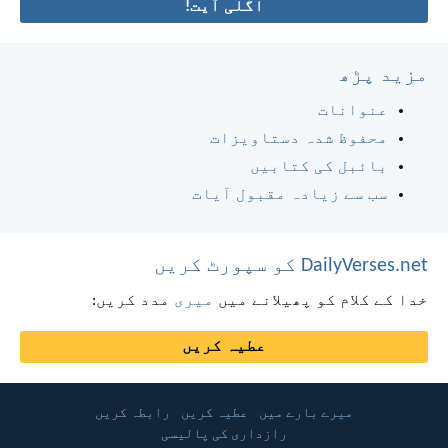
اگلی آیت!
مزید پڑھ
عنوانات
محفوظ شدہ دستاویزات
بائبل کی کتابیں
سب سے زیادہ مقبول آیات
DailyVerses.net کو سپورٹ کریں
خدا کے کلام کو پھیلانے میں
میری
مدد کریں:
عطیہ کریں
میرے بارے میں
عطیہ کریں
رابطہ کریں
رازداری کی پالیسی