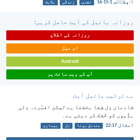
۱-پطرؔس 1:‏15-‏16
تقدس
زندگی
بلاہٹ
روزانہ بائبل کی آیت حاصل کریں:
روزانہ کی اطلاع
ای میل
Android
آپ کی ویب سائٹ پر
بے ترتیب بائبل آیت
شادمان دِل شِفا بخشتا ہے لیکن افسُردہ دِلی
ہڈِّیوں کو خُشک کر دیتی ہے۔
امثال 17:‏22
مندمل ہونا
دل
بیماری