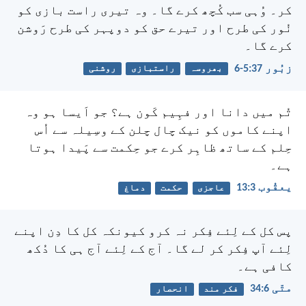
کر۔ وُہی سب کُچھ کرے گا۔
وہ تیری راست بازی کو
نُور کی طرح
اور تیرے حق کو دوپہر کی طرح رَوشن
کرے گا۔
زبُور 37:‏5-‏6
بھروسہ
راستبازی
روشنی
تُم میں دانا اور فہِیم کَون ہے؟ جو اَیسا ہو وہ
اپنے کاموں کو نیک چال چلن کے وسِیلہ سے اُس
حِلم کے ساتھ ظاہِر کرے جو حِکمت سے پَیدا ہوتا
ہے۔
یعقُوب 3:‏13
عاجزی
حکمت
دماغ
پس کل کے لِئے فِکر نہ کرو کیونکہ کل کا دِن اپنے
لِئے آپ فِکر کر لے گا۔ آج کے لِئے آج ہی کا دُکھ
کافی ہے۔
متّی 6:‏34
فکر مند
انحصار