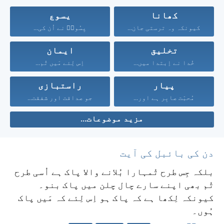
کھانا
یسوع
کیونکہ وہ ترستی جان...
یِسُوعؔ نے اُن کی...
تخلیق
ایمان
خُدا نے اِبتدا میں...
اِس لِئے مَیں تُم...
پیار
راستبازی
مُحبّت صابِر ہے اور...
جو صداقت اور شفقت...
مزید موضوعات...
دن کی بائبل کی آیت
بلکہ جِس طرح تُمہارا بُلانے والا پاک ہے اُسی طرح
تُم بھی اپنے سارے چال چلن میں پاک بنو۔
کیونکہ لِکھا ہے کہ پاک ہو اِس لِئے کہ مَیں پاک
ہُوں۔