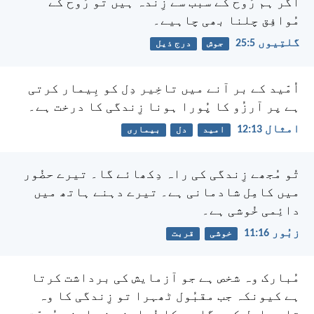
اگر ہم رُوح کے سبب سے زِندہ ہیں تو رُوح کے
مُوافِق چلنا بھی چاہیے۔
گلتِیوں 5:‏25
جوش
درج ذیل
اُمّید کے بر آنے میں تاخِیر دِل کو بِیمار کرتی
ہے پر آرزُو کا پُورا ہونا زِندگی کا درخت ہے۔
امثال 13:‏12
امید
دل
بیماری
تُو مُجھے زِندگی کی راہ دِکھائے گا۔
تیرے حضُور
میں کامِل شادمانی ہے۔
تیرے دہنے ہاتھ میں
دائِمی خُوشی ہے۔
زبُور 16:‏11
خوشی
قربت
مُبارک وہ شخص ہے جو آزمایش کی برداشت کرتا
ہے کیونکہ جب مقبُول ٹھہرا تو زِندگی کا وہ