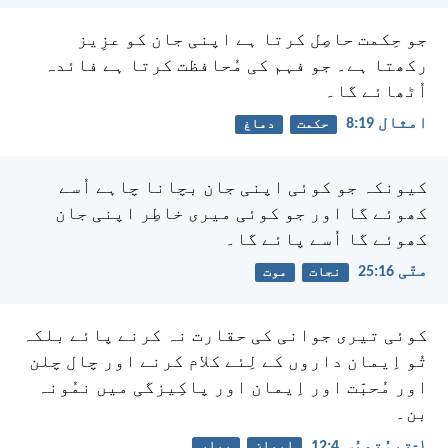
جو حِکمت حاصِل کرتا ہے اپنی جان کو عزِیز
رکھتا ہے۔ جو فہم کی مُحافظت کرتا ہے فائدہ
اُٹھائے گا۔
امثال 19:‏8
حکمت
دماغ
کیونکہ جو کوئی اپنی جان بچانا چاہے اُسے
کھوئے گا اور جو کوئی میری خاطِر اپنی جان
کھوئے گا اُسے پائے گا۔
متّی 16:‏25
نجات
موت
کوئی تیری جوانی کی حقارت نہ کرنے پائے بلکہ
تُو اِیمان داروں کے لِئے کلام کرنے اور چال چلن
اور مُحبّت اور اِیمان اور پاکِیزگی میں نمُونہ
بن۔
۱-تِیمُتھِیُس 4:‏12
ایمان
پیار