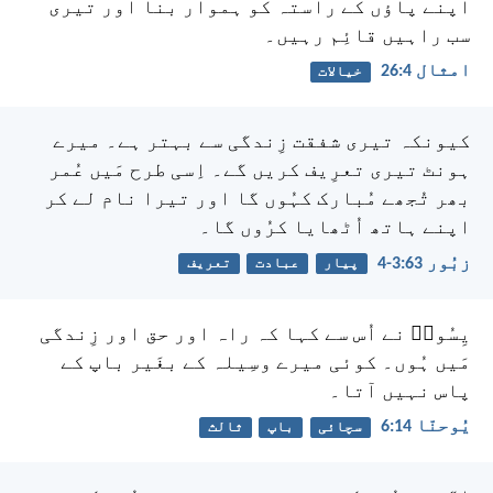
اپنے پاؤں کے راستہ کو ہموار بنا اور تیری
سب راہیں قائِم رہیں۔
امثال 4:‏26
خیالات
کیونکہ تیری شفقت زِندگی سے بہتر ہے۔
میرے
ہونٹ تیری تعرِیف کریں گے۔
اِسی طرح مَیں عُمر
بھر تُجھے مُبارک کہُوں گا
اور تیرا نام لے کر
اپنے ہاتھ اُٹھایا کرُوں گا۔
زبُور 63:‏3-‏4
پیار
عبادت
تعریف
یِسُوعؔ نے اُس سے کہا کہ راہ اور حق اور زِندگی
مَیں ہُوں۔ کوئی میرے وسِیلہ کے بغَیر باپ کے
پاس نہیں آتا۔
یُوحنّا 14:‏6
سچائی
باپ
ثالث