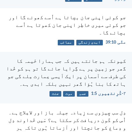
جو کوئی اپنی جان بچاتا ہے اُسے کھوئے گا اور
جو کوئی میری خاطِر اپنی جان کھوتا ہے اُسے
بچائے گا۔
متّی 10:‏39
ابدی زندگی
مصائب
کیونکہ ہم جانتے ہیں کہ جب ہمارا خَیمہ کا
گھر جو زمِین پر ہے گِرایا جائے گا تو ہم کو خُدا
کی طرف سے آسمان پر ایک اَیسی عِمارت مِلے گی جو
ہاتھ کا بنا ہُؤا گھر نہیں بلکہ ابدی ہے۔
۲-کُرِنتھِیوں 5:‏1
جسم
موت
جنت
دِل سب چِیزوں سے زِیادہ حِیلہ باز اور لاعِلاج ہے۔
اُس کو کَون دریافت کر سکتا ہے؟
مَیں خُداوند دِل
و دِماغ کو جانچتا اور آزماتا ہُوں
تاکہ ہر