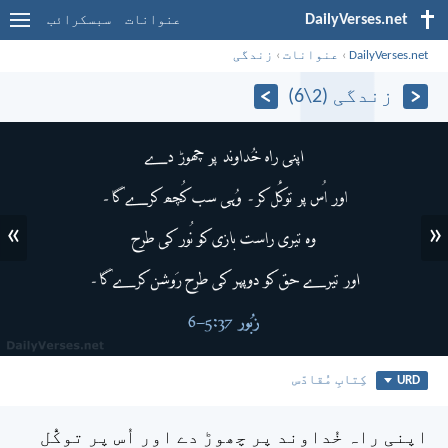
DailyVerses.net
عنوانات
سبسکرائب
DailyVerses.net
›
عنوانات
›
زندگی
زندگی (2\6)
»
«
URD
کِتابِ مُقادّس
اپنی راہ خُداوند پر چھوڑ دے
اور اُس پر توکُّل