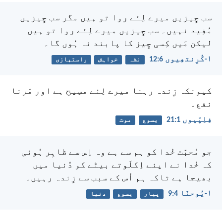
سب چِیزیں میرے لِئے روا تو ہیں مگر سب چِیزیں
مُفِید نہیں۔ سب چِیزیں میرے لِئے روا تو ہیں
لیکن مَیں کِسی چِیز کا پابند نہ ہُوں گا۔
۱-کُرِنتھِیوں 6:‏12
نشہ
خواہش
راستبازی
کیونکہ زِندہ رہنا میرے لِئے مسِیح ہے اور مَرنا
نفع۔
فِلِپّیوں 1:‏21
یسوع
موت
جو مُحبّت خُدا کو ہم سے ہے وہ اِس سے ظاہِر ہُوئی
کہ خُدا نے اپنے اِکلَوتے بیٹے کو دُنیا میں
بھیجا ہے تاکہ ہم اُس کے سبب سے زِندہ رہیں۔
۱-یُوحنّا 4:‏9
پیار
یسوع
دنیا