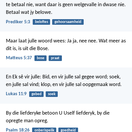
te betaal nie, want daar is geen welgevalle in dwase nie.
Betaal wat jy belowe.
Prediker 5:3
beloftes
gehoorsaamheid
Maar laat julle woord wees: Ja ja, nee nee. Wat meer as
dit is, is uit die Bose.
Matteus 5:37
bose
praat
En Ek sê vir julle: Bid, en vir julle sal gegee word; soek,
en julle sal vind; klop, en vir julle sal oopgemaak word.
Lukas 11:9
gebed
soek
By die liefderyke betoon U Uself liefderyk,
by die
opregte man opreg.
Psalm 18:26
onberispelik
goedheid