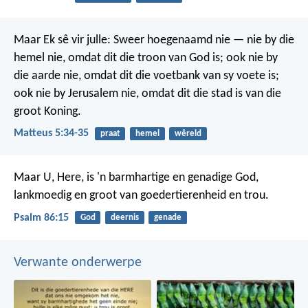
Maar Ek sê vir julle: Sweer hoegenaamd nie — nie by die
hemel nie, omdat dit die troon van God is; ook nie by
die aarde nie, omdat dit die voetbank van sy voete is;
ook nie by Jerusalem nie, omdat dit die stad is van die
groot Koning.
Matteus 5:34-35
praat
hemel
wêreld
Maar U, Here, is 'n barmhartige en genadige God,
lankmoedig en groot van goedertierenheid en trou.
Psalm 86:15
God
deernis
genade
Verwante onderwerpe