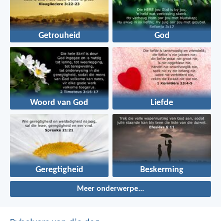
Getrouheid
God
Woord van God
Liefde
Geregtigheid
Beskerming
Meer onderwerpe...