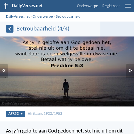
DailyVerses.net
Onderwerpe
Registreer
DailyVerses.net
›
Onderwerpe
›
Betroubaarheid
Betroubaarheid (4/4)
«
»
AFR53
Afrikaans 1933/1953
As jy 'n gelofte aan God gedoen het, stel nie uit om dit