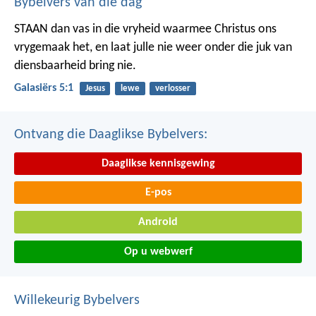
Bybelvers van die dag
STAAN dan vas in die vryheid waarmee Christus ons
vrygemaak het, en laat julle nie weer onder die juk van
diensbaarheid bring nie.
Galasiërs 5:1
Jesus
lewe
verlosser
Ontvang die Daaglikse Bybelvers:
Daaglikse kennisgewing
E-pos
Android
Op u webwerf
Willekeurig Bybelvers