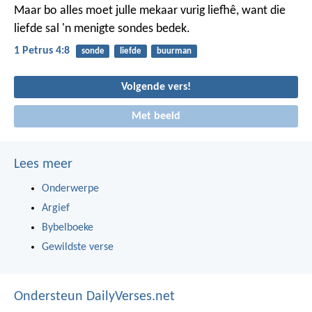
Maar bo alles moet julle mekaar vurig liefhê, want die
liefde sal 'n menigte sondes bedek.
1 Petrus 4:8
sonde
liefde
buurman
Volgende vers!
Met beeld
Lees meer
Onderwerpe
Argief
Bybelboeke
Gewildste verse
Ondersteun DailyVerses.net